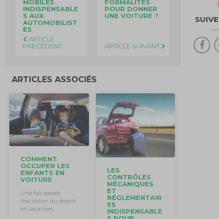
MOBILES
FORMALITÉS
INDISPENSABLE
POUR DONNER
S AUX
UNE VOITURE ?
SUIV
AUTOMOBILIST
ES
ARTICLE
PRÉCÉDENT
ARTICLE SUIVANT
ARTICLES ASSOCIÉS
COMMENT
OCCUPER LES
LES
ENFANTS EN
CONTRÔLES
VOITURE
MÉCANIQUES
ET
Une fois passée
RÉGLEMENTAIR
l’excitation du départ
ES
en vacances,
INDISPENSABLE
S POUR