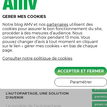
dashc
QUAND VOUS VOULEZ
Droit
Enfin, l’autopartage en libre-service
GERER MES COOKIES
offre, comme son nom l’indique, une
Entret
totale liberté : les abonnés peuvent
Notre
blog AMV
et nos
partenaires
utilisent des
Garant
assura
accéder sans aucune réservation à un
cookies pour assurer le bon fonctionnement du site,
procéder à des mesures d’audience. Nous
véhicule, qu’ils récupèrent dans des
immatr
conservons votre choix pendant 13 mois. Vous
endroits spécifiques. C’est le service
pouvez changer d’avis à tout moment en cliquant
Innova
souvent déployé en ville, pour des
sur le lien « gérer mes cookies » en bas de chaque
page.
jeune 
petites voitures électriques en libre-
service par exemple, localisables via un
Consulter notre politique de cookies
klaxon
site internet ou une appli mobile. Un
loisir 
système viable dans les villes d’une
ACCEPTER ET FERMER
Moto
certaine taille, avec de nombreux
abonnés et de nombreux véhicules…
mécan
Paramétrer
permis
L’AUTOPARTAGE, UNE SOLUTION
permi
D’AVENIR
pneu c
Le modèle de l’autopartage