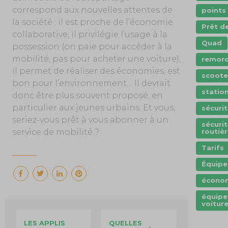
correspond aux nouvelles attentes de
points
la société : il est proche de l’économie
Prêt d
collaborative, il privilégie l’usage à la
Quad
possession (on paie pour accéder à la
mobilité, pas pour acheter une voiture),
remor
il permet de réaliser des économies, est
scoote
bon pour l’environnement… Il devrait
statio
donc être plus souvent proposé, en
particulier aux jeunes urbains. Et vous,
sécuri
seriez-vous prêt à vous abonner à un
sécuri
service de mobilité ?
routiè
Tarifs
Équip
écono
équip
voitur
LES APPLIS
QUELLES