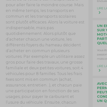
bivoua
pour aller faire la moindre course. Mais
LIRE L
en même temps, les transports en
commun et les transports scolaires
sont plutôt efficaces. Alors la voiture est
UN E
indispensable, mais pas
SUR 
quotidiennement. Alors plutôt que
MOTO
PART
d’acheter chacun une voiture, les
QUEL
différents foyers du hameau décident
Vous êt
d’acheter en commun plusieurs
passio
voitures. Par exemple un utilitaire assez
moto e
gros pour faire des travaux, une grosse
LIRE L
familiale et deux petites voitures, soit 4
véhicules pour 8 familles. Tous les frais
fixes sont mis en commun (achat,
AVEC
assurance, entretien…), et chacun paie
PERM
une participation en fonction de ses
PEU
CON
usages, pour payer le carburant et
UN Q
l’usure du véhicule. Ensuite, chacun