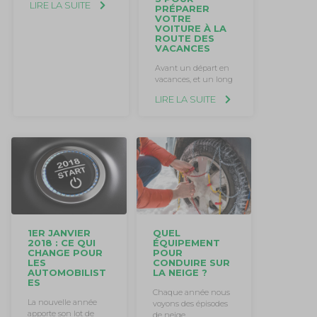
LIRE LA SUITE
PRÉPARER
VOTRE
VOITURE À LA
ROUTE DES
VACANCES
Avant un départ en
vacances, et un long
LIRE LA SUITE
1ER JANVIER
QUEL
2018 : CE QUI
ÉQUIPEMENT
CHANGE POUR
POUR
LES
CONDUIRE SUR
AUTOMOBILIST
LA NEIGE ?
ES
Chaque année nous
La nouvelle année
voyons des épisodes
apporte son lot de
de neige