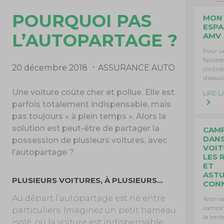
POURQUOI PAS
MON
ESPA
L’AUTOPARTAGE ?
AMV
Pour u
facilité
20 décembre 2018
ASSURANCE AUTO
contrat
d’assur
Une voiture coûte cher et pollue. Elle est
LIRE L
parfois totalement indispensable, mais
pas toujours « à plein temps ». Alors la
solution est peut-être de partager la
CAM
DANS
possession de plusieurs voitures, avec
VOIT
l’autopartage ?
LES 
ET
ASTU
PLUSIEURS VOITURES, À PLUSIEURS…
CON
Au départ l’autopartage est né entre
Alterna
campin
particuliers. Imaginez un petit hameau
la tente
isolé, où la voiture est indispensable