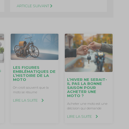
ARTICLE SUIVANT
LES FIGURES
:
EMBLÉMATIQUES DE
L’HISTOIRE DE LA
L’HIVER NE SERAIT-
MOTO
IL PAS LA BONNE
SAISON POUR
On croit souvent que la
ACHETER UNE
moto se résume
MOTO ?
LIRE LA SUITE
Acheter une moto est une
décision qui demande
LIRE LA SUITE