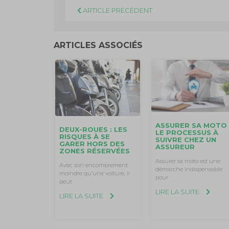
ARTICLE PRÉCÉDENT
ARTICLES ASSOCIÉS
ASSURER SA MOTO 
DEUX-ROUES : LES
LE PROCESSUS À
RISQUES À SE
SUIVRE CHEZ UN
GARER HORS DES
ASSUREUR
ZONES RÉSERVÉES
Assurer sa moto est une
Avec son encombrement
démarche indispensable
moindre qu’une voiture, il
pour
peut
LIRE LA SUITE
LIRE LA SUITE