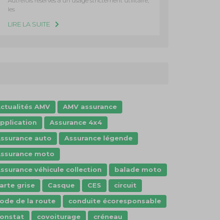
Autrefois réservés à un usage strictement utilitaire,
les
LIRE LA SUITE
ctualités AMV
AMV assurance
pplication
Assurance 4x4
ssurance auto
Assurance légende
ssurance moto
ssurance véhicule collection
balade moto
arte grise
Casque
CES
circuit
ode de la route
conduite écoresponsable
onstat
covoiturage
créneau