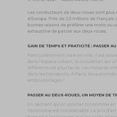
Les conducteurs de deux-roues sont plus 
d’Europe. Près de 2,5 millions de Français 
bonnes raisons de préférer une moto ou un 
exhaustive de passer aux deux-roues.
GAIN DE TEMPS ET PRATICITÉ : PASSER A
Particulièrement vraie en ville, il est sou
dans l’espace urbain, la circulation sur
différents est plus facile. Les motards on
dans les transports. A Paris, les automobi
embouteillages !
PASSER AU DEUX-ROUES, UN MOYEN DE 
En sachant qu’un scooter consomme en m
l’économie est considérable. Le prix d’ac
bien plus intéressant que les coûts génér