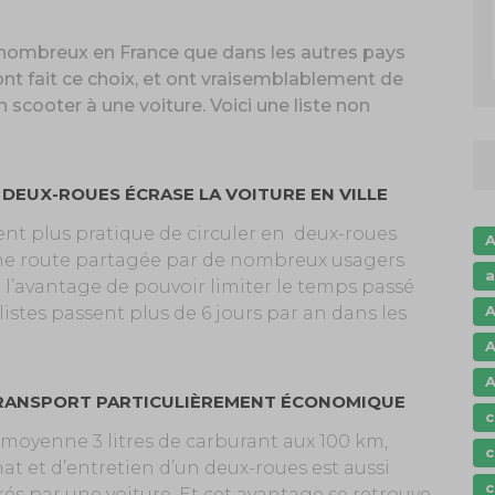
nombreux en France que dans les autres pays
ont fait ce choix, et ont vraisemblablement de
scooter à une voiture. Voici une liste non
U DEUX-ROUES ÉCRASE LA VOITURE EN VILLE
vent plus pratique de circuler en
deux-roues
A
 une route partagée par de nombreux usagers
a
t l’avantage de pouvoir limiter le temps passé
A
listes passent plus de 6 jours par an dans les
A
A
TRANSPORT PARTICULIÈREMENT ÉCONOMIQUE
c
oyenne 3 litres de carburant aux 100 km,
c
hat et d’entretien d’un deux-roues est aussi
c
és par une voiture. Et cet avantage se retrouve