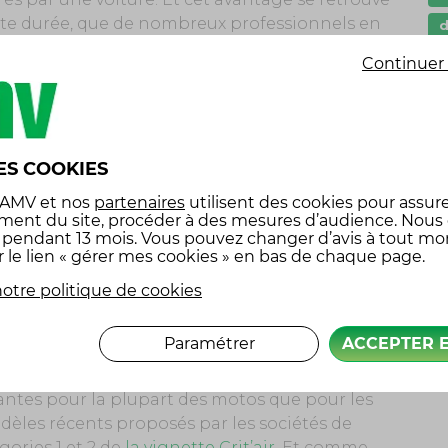
ourte durée, que de nombreux professionnels en
stationnements pour deux-roues (comptant pas
G
Continuer 
uits, tandis que les tarifs de stationnement
I
ien sûr, l’assurance est généralement moins
l
p
ES COOKIES
RFORMANTE
P
 AMV
et nos
partenaires
utilisent des cookies pour assure
 dangereux (et les chiffres le confirment) qu’en
s
ment du site, procéder à des mesures d’audience. Nous
dent toutefois les deux-roues de plus en plus
x pendant 13 mois. Vous pouvez changer d’avis à tout m
s
r le lien « gérer mes cookies » en bas de chaque page.
té plus performants, aide à la motricité…). La
 sécurité et confort, le deux-roues n’est plus
otre politique de cookies
é
Paramétrer
ACCEPTER 
TS QUE LES VOITURES ?
antes pour la plupart des motos que pour les
dèles récents proposés par les sociétés de
gories 1 et 2 de
la vignette Crit’air
. Et comme