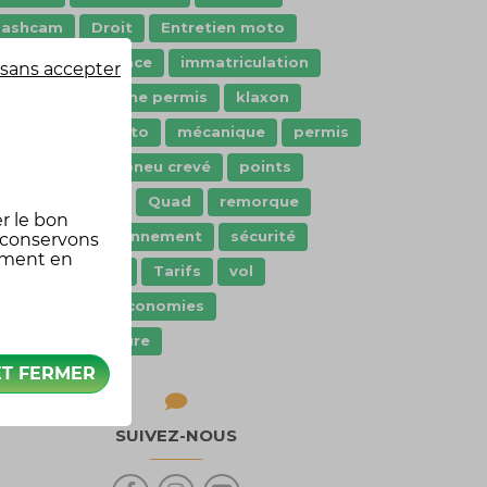
dashcam
Droit
Entretien moto
aranties assurance
immatriculation
sans accepter
nnovation
jeune permis
klaxon
oisir moto
Moto
mécanique
permis
ermis moto
pneu crevé
points
rêt de véhicule
Quad
remorque
r le bon
cooter
stationnement
sécurité
 conservons
oment en
écurité routière
Tarifs
vol
Équipement
économies
quipement voiture
ET FERMER
SUIVEZ-NOUS