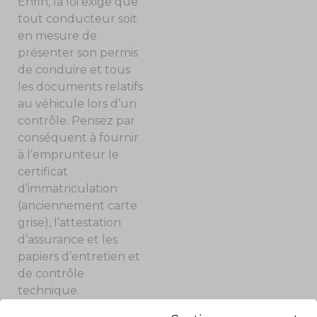
Enfin, la loi exige que
tout conducteur soit
en mesure de
présenter son permis
de conduire et tous
les documents relatifs
au véhicule lors d’un
contrôle. Pensez par
conséquent à fournir
à l’emprunteur le
certificat
d’immatriculation
(anciennement carte
grise), l’attestation
d’assurance et les
papiers d’entretien et
de contrôle
technique.