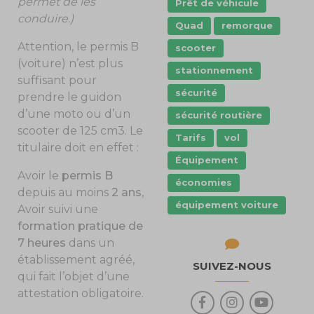
permet de les
Prêt de véhicule
conduire.)
Quad
remorque
Attention, le permis B
scooter
(voiture) n’est plus
stationnement
suffisant pour
sécurité
prendre le guidon
d’une moto ou d’un
sécurité routière
scooter de 125 cm3. Le
Tarifs
vol
titulaire doit en effet :
Équipement
Avoir le
permis B
économies
depuis au moins
2 ans
,
équipement voiture
Avoir suivi une
formation pratique de
7 heures
dans un
établissement agréé,
SUIVEZ-NOUS
qui fait l’objet d’une
attestation obligatoire.