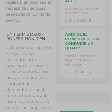
ÂGE ?
règles bien précises et
nécessite quelques
Vous êtes un passionné
de moto et vous
précautions. On fait le
point…
LIRE LA SUITE
AVEC QUEL
UN PERMIS DEUX-
ROUES SINON RIEN
PERMIS PEUT-ON
CONDUIRE UN
« Allez, tu me la prêtes
QUAD ?
? ». Qui n’a pas
Autrefois réservés à un
entendu cette
usage strictement
utilitaire, les
question d’un proche
curieux de tester un
LIRE LA SUITE
nouveau modèle ou
contraint de
demander un petit
service. Pour autant,
prêter sa moto ou son
scooter ne s’improvise