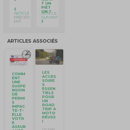
T UN
PIÉT
ON ?
ARTICLE
ARTICLE
PRÉCÉD
SUIVANT
ENT
ARTICLES ASSOCIÉS
LES
COMM
ACCES
ENT
SOIRE
UNE
S
SUSPE
ESSEN
NSION
TIELS
DE
POUR
PERMI
UN
S
ROAD
IMPAC
TRIP À
TE-T-
MOTO
ELLE
RÉUSS
VOTR
I
E
ASSUR
Un road