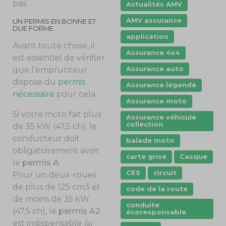
pas.
Actualités AMV
AMV assurance
UN PERMIS EN BONNE ET
DUE FORME
application
Avant toute chose, il
Assurance 4x4
est essentiel de vérifier
Assurance auto
que l’emprunteur
dispose du
permis
Assurance légende
nécessaire
pour cela :
Assurance moto
Si votre moto fait plus
Assurance véhicule
collection
de 35 kW (47,5 ch), le
conducteur doit
balade moto
obligatoirement avoir
carte grise
Casque
le
permis A
.
CES
circuit
Pour un deux-roues
de plus de 125 cm3 et
code de la route
de moins de 35 kW
conduite
(47,5 ch), le
permis A2
écoresponsable
est indispensable
(si