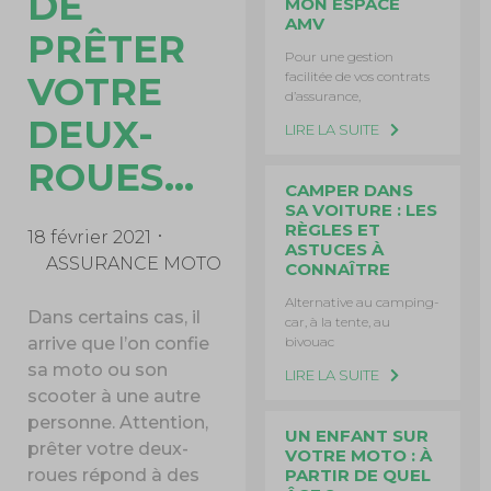
DE
MON ESPACE
AMV
PRÊTER
Pour une gestion
facilitée de vos contrats
VOTRE
d’assurance,
DEUX-
LIRE LA SUITE
ROUES…
CAMPER DANS
SA VOITURE : LES
RÈGLES ET
18 février 2021
ASTUCES À
ASSURANCE MOTO
CONNAÎTRE
Alternative au camping-
Dans certains cas, il
car, à la tente, au
bivouac
arrive que l’on confie
sa moto ou son
LIRE LA SUITE
scooter à une autre
personne. Attention,
UN ENFANT SUR
prêter votre deux-
VOTRE MOTO : À
PARTIR DE QUEL
roues répond à des