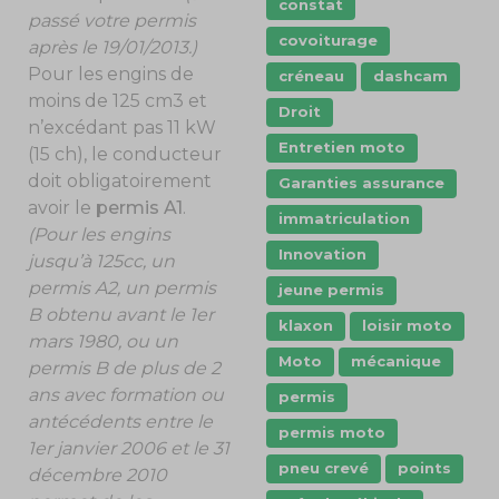
constat
passé votre permis
covoiturage
après le 19/01/2013.)
Pour les engins de
créneau
dashcam
moins de 125 cm3 et
Droit
n’excédant pas 11 kW
Entretien moto
(15 ch), le conducteur
doit obligatoirement
Garanties assurance
avoir le
permis A1
.
immatriculation
(Pour les engins
Innovation
jusqu’à 125cc, un
permis A2, un permis
jeune permis
B obtenu avant le 1er
klaxon
loisir moto
mars 1980, ou un
Moto
mécanique
permis B de plus de 2
ans avec formation ou
permis
antécédents entre le
permis moto
1er janvier 2006 et le 31
pneu crevé
points
décembre 2010