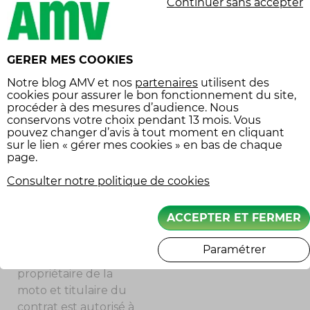
Continuer sans accepter
ASSURANCE MOTO :
QUELQUES
VÉRIFICATIONS
S’IMPOSENT AVANT DE
PRÊTER VOTRE DEUX-
GERER MES COOKIES
ROUES
Notre
blog AMV
et nos
partenaires
utilisent des
cookies pour assurer le bon fonctionnement du site,
Avant de prêter votre
procéder à des mesures d’audience. Nous
engin, faites le point
conservons votre choix pendant 13 mois. Vous
sur votre assurance. Il
pouvez changer d’avis à tout moment en cliquant
sur le lien « gérer mes cookies » en bas de chaque
existe en effet trois
page.
grandes catégories de
contrats d’assurance
Consulter notre politique de cookies
moto :
ACCEPTER ET FERMER
la clause de conduite
exclusive
, dans
Paramétrer
laquelle seul le
propriétaire de la
moto et titulaire du
contrat est autorisé à