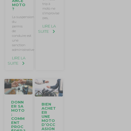
ANCE
trip à
MOTO
moto ne
?
s’improvise
La suspension
pas,
du
LIRE LA
permis
SUITE
de
conduire est
une
sanction
administrative
LIRE LA
SUITE
DONN
BIEN
ER SA
ACHET
MOTO
ER
:
UNE
COMM
MOTO
ENT
D’OCC
PROC
ASION
ÉDER ?