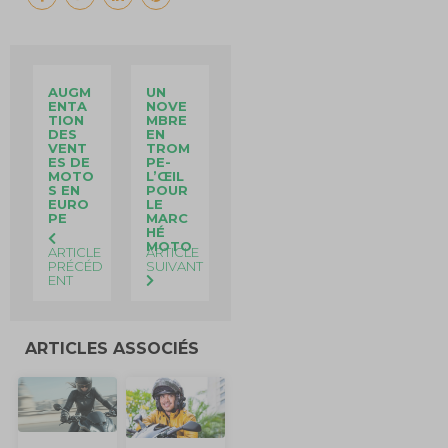
AUGM
UN
ENTA
NOVE
TION
MBRE
DES
EN
VENT
TROM
ES DE
PE-
MOTO
L’ŒIL
S EN
POUR
EURO
LE
PE
MARC
HÉ
MOTO
ARTICLE
ARTICLE
PRÉCÉD
SUIVANT
ENT
ARTICLES ASSOCIÉS