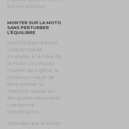
bonne solution.
MONTER SUR LA MOTO
SANS PERTURBER
L’ÉQUILIBRE
Une fois bien équipé,
il est temps de
s’installer à l’arrière de
la moto. La clé pour
monter sans gêner le
pilote ou risquer de
faire tomber la
machine repose sur
des gestes mesurés et
une bonne
coordination.
Attendez que le pilote