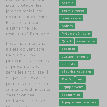
permis
pour protéger les
permis moto
jambes, mais il est
recommandé d’éviter
pneu crevé
les vêtements en
points
élasthanne, peu
Prêt de véhicule
résistants à l’abrasion.
Quad
remorque
Les chaussures, quant
scooter
à elles, doivent être
montantes pour
stationnement
protéger les chevilles
sécurité
et présenter des
sécurité routière
semelles antiglisse. Il
est possible d’opter
Tarifs
vol
pour des bottines en
Équipement
cuir ou des chaussures
économies
de randonnée
renforcées si vous ne
équipement voiture
possédez pas