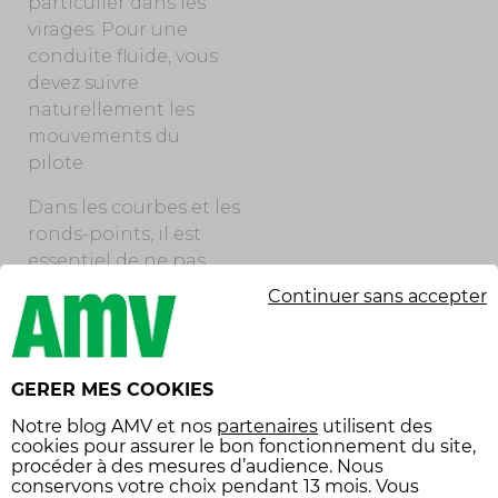
particulier dans les
virages. Pour une
conduite fluide, vous
devez suivre
naturellement les
mouvements du
pilote.
Dans les courbes et les
ronds-points, il est
essentiel de ne pas
faire contrepoids. Si
Continuer sans accepter
vous vous redressez ou
tentez de compenser
l’inclinaison, vous
GERER MES COOKIES
risquez de perturber
dangereusement la
Notre
blog AMV
et nos
partenaires
utilisent des
cookies pour assurer le bon fonctionnement du site,
trajectoire. Contentez-
procéder à des mesures d’audience. Nous
vous d’accompagner
conservons votre choix pendant 13 mois. Vous