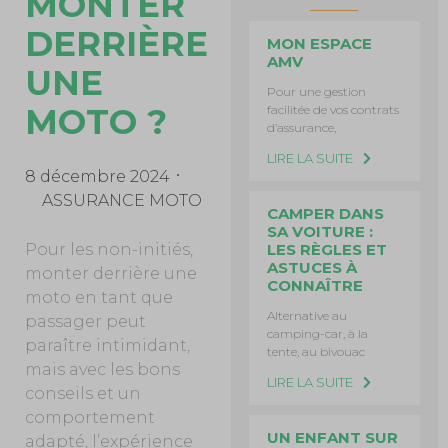
MONTER
DERRIÈRE
MON ESPACE
AMV
UNE
Pour une gestion
MOTO ?
facilitée de vos contrats
d’assurance,
LIRE LA SUITE
8 décembre 2024
ASSURANCE MOTO
CAMPER DANS
SA VOITURE :
LES RÈGLES ET
Pour les non-initiés,
ASTUCES À
monter derrière une
CONNAÎTRE
moto en tant que
Alternative au
passager peut
camping-car, à la
paraître intimidant,
tente, au bivouac
mais avec les bons
LIRE LA SUITE
conseils et un
comportement
UN ENFANT SUR
adapté, l’expérience