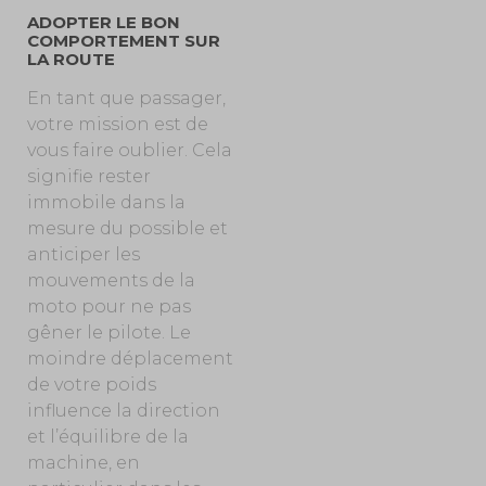
ADOPTER LE BON
COMPORTEMENT SUR
LA ROUTE
En tant que passager,
votre mission est de
vous faire oublier. Cela
signifie rester
immobile dans la
mesure du possible et
anticiper les
mouvements de la
moto pour ne pas
gêner le pilote. Le
moindre déplacement
de votre poids
influence la direction
et l’équilibre de la
machine, en