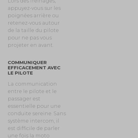
Lors des freinages,
appuyez-vous sur les
poignées arrière ou
retenez-vous autour
de la taille du pilote
pour ne pas vous
projeter en avant.
COMMUNIQUER
EFFICACEMENT AVEC
LE PILOTE
La communication
entre le pilote et le
passager est
essentielle pour une
conduite sereine. Sans
système intercom, il
est difficile de parler
une fois la moto