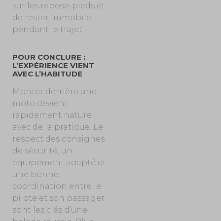
sur les repose-pieds et
de rester immobile
pendant le trajet.
POUR CONCLURE :
L’EXPÉRIENCE VIENT
AVEC L’HABITUDE
Monter derrière une
moto devient
rapidement naturel
avec de la pratique. Le
respect des consignes
de sécurité, un
équipement adapté et
une bonne
coordination entre le
pilote et son passager
sont les clés d’une