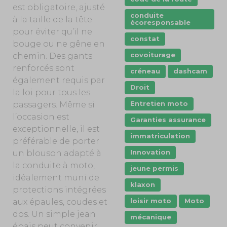
est obligatoire, ajusté
conduite
à la taille de la tête
écoresponsable
pour éviter qu’il ne
constat
bouge ou ne gêne en
covoiturage
chemin. Des gants
renforcés sont
créneau
dashcam
également requis par
Droit
la loi pour tous les
Entretien moto
passagers. Même si
l’occasion est
Garanties assurance
exceptionnelle, il est
immatriculation
préférable de porter
Innovation
un blouson adapté à
la conduite à moto,
jeune permis
idéalement muni de
klaxon
protections intégrées
loisir moto
Moto
aux épaules, coudes et
dos. Un simple jean
mécanique
épais peut convenir