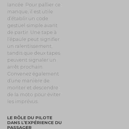
lancée. Pour pallier ce
manque, il est utile
d’établir un code
gestuel simple avant
de partir. Une tape à
l’épaule peut signifier
un ralentissement,
tandis que deux tapes
peuvent signaler un
arrêt prochain.
Convenez également
d’une manière de
monter et descendre
de la moto pour éviter
les imprévus.
LE RÔLE DU PILOTE
DANS L’EXPÉRIENCE DU
PASSAGER