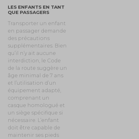
LES ENFANTS EN TANT
QUE PASSAGERS
Transporter un enfant
en passager demande
des précautions
supplémentaires. Bien
qu’il n’y ait aucune
interdiction, le Code
de la route suggère un
âge minimal de 7 ans
et l’utilisation d’un
équipement adapté,
comprenant un
casque homologué et
un siège spécifique si
nécessaire. L’enfant
doit être capable de
maintenir ses pieds