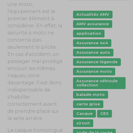
une moto,
l’équipement est le
Actualités AMV
premier élément à
AMV assurance
considérer. En effet, la
sécurité à moto ne
application
concerne pas
Assurance 4x4
seulement le pilote.
Assurance auto
En cas d’accident, un
passager mal protégé
Assurance légende
encourt les mêmes
Assurance moto
risques, voire
Assurance véhicule
davantage. Il est donc
collection
indispensable de
balade moto
s’habiller
correctement avant
carte grise
de prendre place sur
Casque
CES
la selle arrière.
circuit
Le casque homologué
code de la route