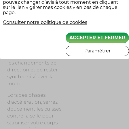
le mouvement sans
pouvez changer d’avis à tout moment en cliquant
sur le lien « gérer mes cookies » en bas de chaque
vous pencher plus ou
page.
moins que le pilote.
Pour vous aider,
Consulter notre politique de cookies
gardez le regard porté
loin devant, au niveau
ACCEPTER ET FERMER
des épaules du
conducteur. Cela vous
Paramétrer
permettra de prévoir
les changements de
direction et de rester
synchronisé avec la
moto.
Lors des phases
d’accélération, serrez
doucement les cuisses
contre la selle pour
stabiliser votre corps.