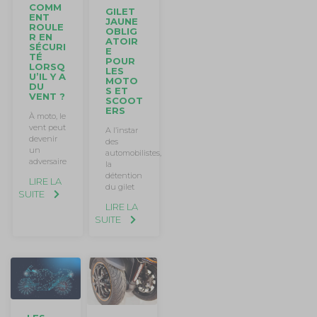
COMM
GILET
ENT
JAUNE
ROULE
OBLIG
R EN
ATOIR
SÉCURI
E
TÉ
POUR
LORSQ
LES
U’IL Y A
MOTO
DU
S ET
VENT ?
SCOOT
ERS
À moto, le
vent peut
A l’instar
devenir
des
un
automobilistes,
adversaire
la
détention
LIRE LA
du gilet
SUITE
LIRE LA
SUITE