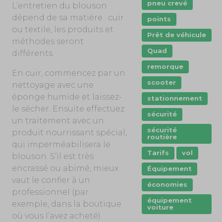
pneu crevé
L’entretien du blouson
dépend de sa matière : cuir
points
ou textile, les produits et
Prêt de véhicule
méthodes seront
Quad
différents.
remorque
En cuir, commencez par un
scooter
nettoyage avec une
éponge humide et laissez-
stationnement
le sécher. Ensuite effectuez
sécurité
un traitement avec un
sécurité
produit nourrissant spécial,
routière
qui imperméabilisera le
Tarifs
vol
blouson. S’il est très
encrassé ou abimé, mieux
Équipement
vaut le confier à un
économies
professionnel (par
équipement
exemple, dans la boutique
voiture
où vous l’avez acheté).