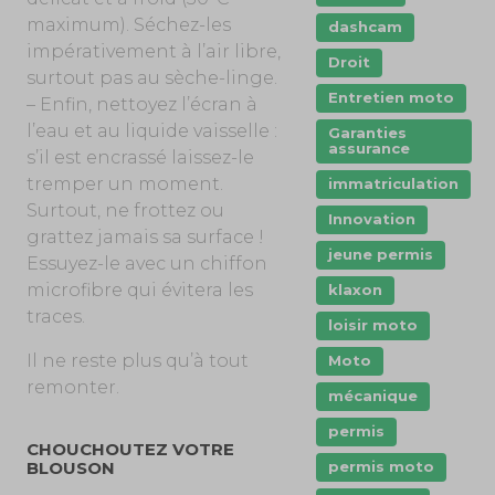
maximum). Séchez-les
dashcam
impérativement à l’air libre,
Droit
surtout pas au sèche-linge.
Entretien moto
– Enfin, nettoyez l’écran à
l’eau et au liquide vaisselle :
Garanties
assurance
s’il est encrassé laissez-le
tremper un moment.
immatriculation
Surtout, ne frottez ou
Innovation
grattez jamais sa surface !
jeune permis
Essuyez-le avec un chiffon
microfibre qui évitera les
klaxon
traces.
loisir moto
Il ne reste plus qu’à tout
Moto
remonter.
mécanique
permis
CHOUCHOUTEZ VOTRE
permis moto
BLOUSON