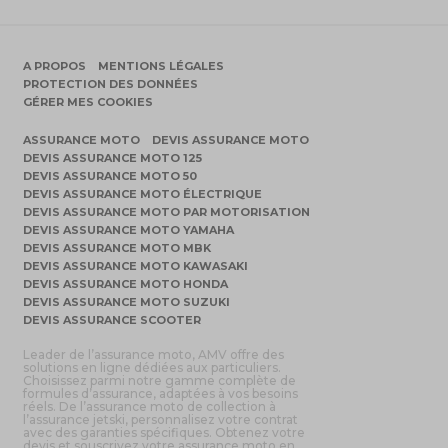
A PROPOS
MENTIONS LÉGALES
PROTECTION DES DONNÉES
GÉRER MES COOKIES
ASSURANCE MOTO
DEVIS ASSURANCE MOTO
DEVIS ASSURANCE MOTO 125
DEVIS ASSURANCE MOTO 50
DEVIS ASSURANCE MOTO ÉLECTRIQUE
DEVIS ASSURANCE MOTO PAR MOTORISATION
DEVIS ASSURANCE MOTO YAMAHA
DEVIS ASSURANCE MOTO MBK
DEVIS ASSURANCE MOTO KAWASAKI
DEVIS ASSURANCE MOTO HONDA
DEVIS ASSURANCE MOTO SUZUKI
DEVIS ASSURANCE SCOOTER
Leader de l’assurance moto, AMV offre des
solutions en ligne dédiées aux particuliers.
Choisissez parmi notre gamme complète de
formules d’assurance, adaptées à vos besoins
réels. De l’assurance moto de collection à
l’assurance jetski, personnalisez votre contrat
avec des garanties spécifiques. Obtenez votre
devis et souscrivez votre assurance moto en