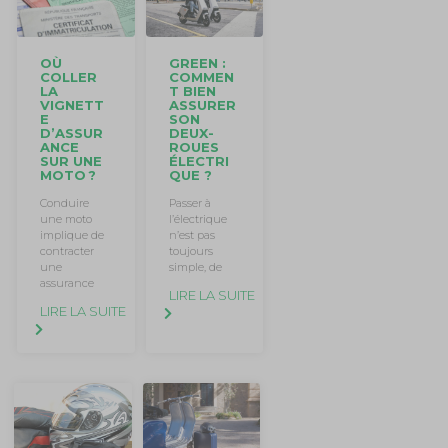
OÙ
GREEN :
COLLER
COMMEN
LA
T BIEN
VIGNETT
ASSURER
E
SON
D’ASSUR
DEUX-
ANCE
ROUES
SUR UNE
ÉLECTRI
MOTO ?
QUE ?
Conduire
Passer à
une moto
l’électrique
implique de
n’est pas
contracter
toujours
une
simple, de
assurance
LIRE LA SUITE
LIRE LA SUITE