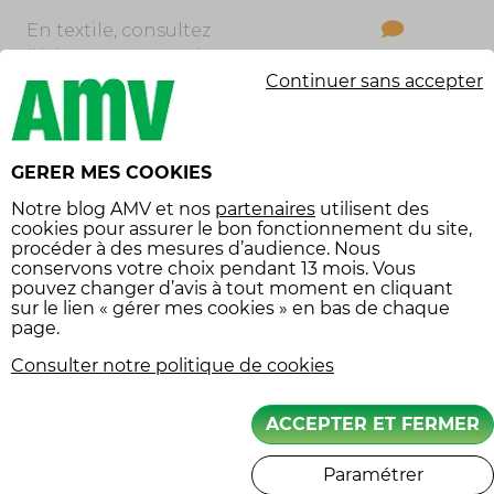
En textile, consultez
l’étiquette : normalement
SUIVEZ-NOUS
Continuer sans accepter
le blouson peut passer à la
machine, en choisissant un
programme doux (délicat,
30°C). Faites-le sécher à
GERER MES COOKIES
plat, loin de toute source
Notre
blog AMV
et nos
partenaires
utilisent des
de chaleur (pas au soleil ni
cookies pour assurer le bon fonctionnement du site,
sur un radiateur). Une fois
procéder à des mesures d’audience. Nous
conservons votre choix pendant 13 mois. Vous
le blouson bien sec,
pouvez changer d’avis à tout moment en cliquant
imperméabilisez-le avec un
sur le lien « gérer mes cookies » en bas de chaque
produit spécial.
page.
Consulter notre politique de cookies
N’oubliez pas que toute
l’année, vous devez prendre
soin de votre blouson.
ACCEPTER ET FERMER
Evitez de le stocker dans un
endroit humide, ne le
Paramétrer