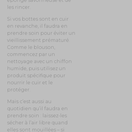
éponge savonneuse et de
les rincer.
Si vos bottes sont en cuir
en revanche, il faudra en
prendre soin pour éviter un
vieillissement prématuré.
Comme le blouson,
commencez par un
nettoyage avec un chiffon
humide, puis utilisez un
produit spécifique pour
nourrir le cuir et le
protéger.
Mais c’est aussi au
quotidien qu’il faudra en
prendre soin : laissez-les
sécher à l’air libre quand
elles sont mouillées – si