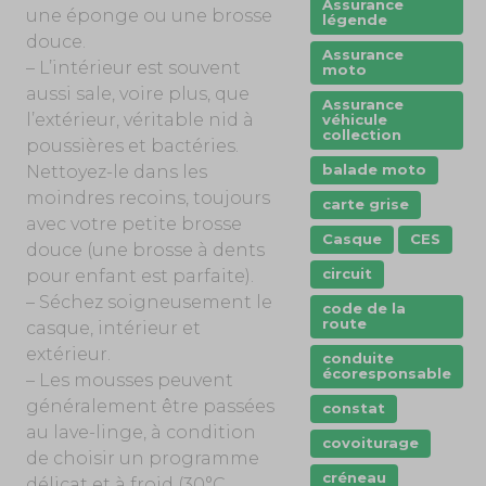
Assurance
une éponge ou une brosse
légende
douce.
Assurance
– L’intérieur est souvent
moto
aussi sale, voire plus, que
Assurance
l’extérieur, véritable nid à
véhicule
collection
poussières et bactéries.
balade moto
Nettoyez-le dans les
moindres recoins, toujours
carte grise
avec votre petite brosse
Casque
CES
douce (une brosse à dents
circuit
pour enfant est parfaite).
– Séchez soigneusement le
code de la
route
casque, intérieur et
extérieur.
conduite
écoresponsable
– Les mousses peuvent
généralement être passées
constat
au lave-linge, à condition
covoiturage
de choisir un programme
créneau
délicat et à froid (30°C