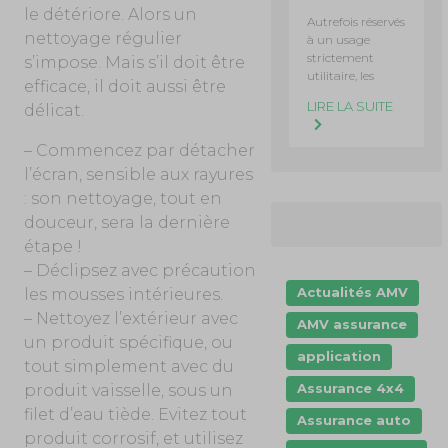
le détériore. Alors un
Autrefois réservés
nettoyage régulier
à un usage
strictement
s’impose. Mais s’il doit être
utilitaire, les
efficace, il doit aussi être
LIRE LA SUITE
délicat.
– Commencez par détacher
l’écran, sensible aux rayures
: son nettoyage, tout en
douceur, sera la dernière
étape !
– Déclipsez avec précaution
Actualités AMV
les mousses intérieures.
– Nettoyez l’extérieur avec
AMV assurance
un produit spécifique, ou
application
tout simplement avec du
Assurance 4x4
produit vaisselle, sous un
filet d’eau tiède. Evitez tout
Assurance auto
produit corrosif, et utilisez