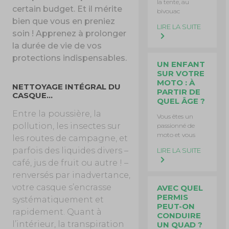
la tente, au
certain budget. Et il mérite
bivouac
bien que vous en preniez
LIRE LA SUITE
soin ! Apprenez à prolonger
la durée de vie de vos
protections indispensables.
UN ENFANT
SUR VOTRE
MOTO : À
NETTOYAGE INTÉGRAL DU
PARTIR DE
CASQUE…
QUEL ÂGE ?
Entre la poussière, la
Vous êtes un
pollution, les insectes sur
passionné de
moto et vous
les routes de campagne, et
parfois des liquides divers –
LIRE LA SUITE
café, jus de fruit ou autre ! –
renversés par inadvertance,
votre casque s’encrasse
AVEC QUEL
PERMIS
systématiquement et
PEUT-ON
rapidement. Quant à
CONDUIRE
l’intérieur, la transpiration
UN QUAD ?