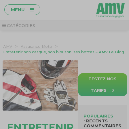
MENU
CATÉGORIES
>
>
AMV
Assurance Moto
Entretenir son casque, son blouson, ses bottes – AMV Le Blog
TESTEZ NOS
TARIFS
POPULAIRES
RÉCENTS
ENTRETENIR
COMMENTAIRES