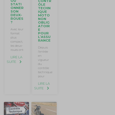
OÙ
CONTR
STATI
ÔLE
ONNER
TECHN
SON
IQUE
DEUX-
MOTO
ROUES
NON
?
OBLIG
ATOIR
E
Avec leur
POUR
format
L’ASSU
plus
RANCE
compact,
les deux-
Depuis
roues ont
l’entrée
en
LIRE LA
vigueur
SUITE
du
contrôle
technique
pour
LIRE LA
SUITE