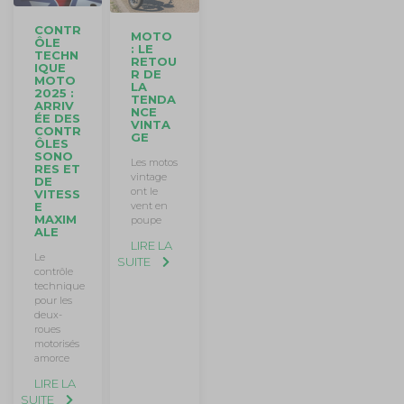
CONTR
MOTO
ÔLE
: LE
TECHN
RETOU
IQUE
R DE
MOTO
LA
2025 :
TENDA
ARRIV
NCE
ÉE DES
VINTA
CONTR
GE
ÔLES
SONO
Les motos
RES ET
vintage
DE
ont le
VITESS
E
vent en
MAXIM
poupe
ALE
LIRE LA
Le
SUITE
contrôle
technique
pour les
deux-
roues
motorisés
amorce
LIRE LA
SUITE