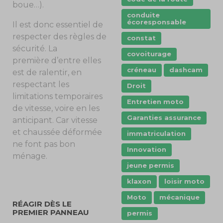
boue…).
conduite
écoresponsable
Il est donc essentiel de
respecter des règles de
constat
sécurité. La
covoiturage
première d’entre elles
créneau
dashcam
est de ralentir, en
respectant les
Droit
limitations temporaires
Entretien moto
de vitesse, voire en les
Garanties assurance
anticipant. Car vitesse
et chaussée déformée
immatriculation
ne font pas bon
Innovation
ménage.
jeune permis
klaxon
loisir moto
Moto
mécanique
RÉAGIR DÈS LE
PREMIER PANNEAU
permis