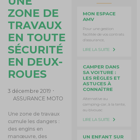
UNE
ZONE DE
MON ESPACE
AMV
TRAVAUX
Pour une gestion
EN TOUTE
facilitée de vos contrats
d’assurance,
SÉCURITÉ
LIRE LA SUITE
EN DEUX-
CAMPER DANS
ROUES
SA VOITURE :
LES RÈGLES ET
ASTUCES À
CONNAÎTRE
3 décembre 2019
ASSURANCE MOTO
Alternative au
camping-car, à la tente,
au bivouac
Une zone de travaux
LIRE LA SUITE
cumule les dangers :
des engins en
manœuvre, des
UN ENFANT SUR