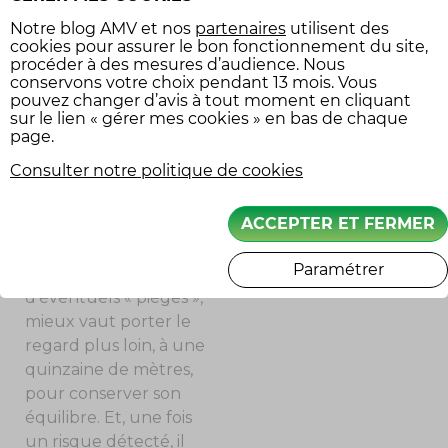
aux angles morts et à
Notre
blog AMV
et nos
partenaires
utilisent des
l’inattention des autres
cookies pour assurer le bon fonctionnement du site,
usagers.
procéder à des mesures d’audience. Nous
conservons votre choix pendant 13 mois. Vous
pouvez changer d’avis à tout moment en cliquant
sur le lien « gérer mes cookies » en bas de chaque
page.
S’ADAPTER À LA
SITUATION
Consulter notre politique de cookies
Aux abords des
ACCEPTER ET FERMER
travaux, il ne suffit pas
de regarder devant sa
Paramétrer
roue. Pour détecter
d’éventuels « pièges »,
mieux vaut porter le
regard plus loin, à une
quinzaine de mètres,
pour conserver son
équilibre. Et, une fois
un risque détecté, il