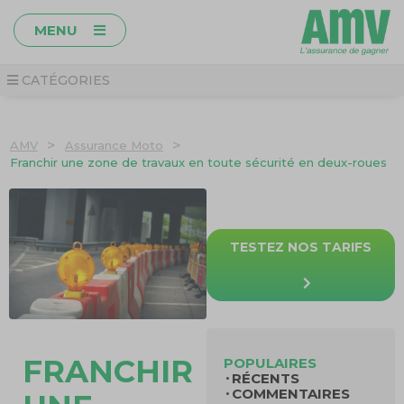
MENU
CATÉGORIES
>
>
AMV
Assurance Moto
Franchir une zone de travaux en toute sécurité en deux-roues
TESTEZ NOS TARIFS
FRANCHIR
POPULAIRES
RÉCENTS
COMMENTAIRES