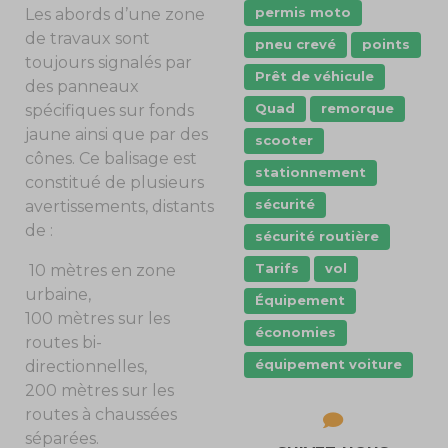
permis moto
Les abords d’une zone
de travaux sont
pneu crevé
points
toujours signalés par
Prêt de véhicule
des panneaux
Quad
remorque
spécifiques sur fonds
jaune ainsi que par des
scooter
cônes. Ce balisage est
stationnement
constitué de plusieurs
sécurité
avertissements, distants
de :
sécurité routière
Tarifs
vol
10 mètres en zone
urbaine,
Équipement
100 mètres sur les
économies
routes bi-
équipement voiture
directionnelles,
200 mètres sur les
routes à chaussées
séparées.