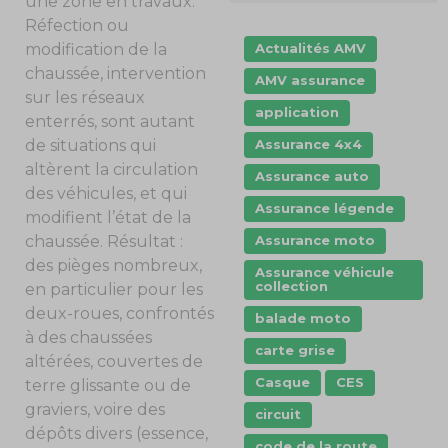
une zone en travaux.
Réfection ou
Actualités AMV
modification de la
chaussée, intervention
AMV assurance
sur les réseaux
application
enterrés, sont autant
Assurance 4x4
de situations qui
altèrent la circulation
Assurance auto
des véhicules, et qui
Assurance légende
modifient l’état de la
Assurance moto
chaussée. Résultat :
des pièges nombreux,
Assurance véhicule
collection
en particulier pour les
deux-roues, confrontés
balade moto
à des chaussées
carte grise
altérées, couvertes de
Casque
CES
terre glissante ou de
graviers, voire des
circuit
dépôts divers (essence,
code de la route