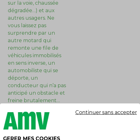
sur la voie, chaussée
dégradée…) et aux
autres usagers. Ne
vous laissez pas
surprendre par un
autre motard qui
remonte une file de
véhicules immobilisés
en sens inverse, un
automobiliste qui se
déporte, un
conducteur qui n’a pas
anticipé un obstacle et
freine brutalement…
Continuer sans accepter
Les deux roues sont
nettement moins
visibles que d’autres
véhicules. Attention
GERER MES COOKIES