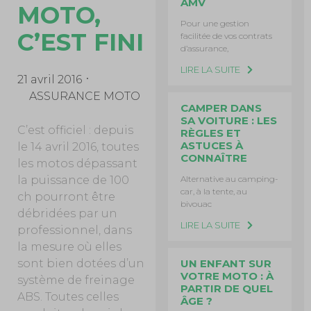
AMV
MOTO,
Pour une gestion
C’EST FINI
facilitée de vos contrats
d’assurance,
LIRE LA SUITE
21 avril 2016
ASSURANCE MOTO
CAMPER DANS
SA VOITURE : LES
C’est officiel : depuis
RÈGLES ET
ASTUCES À
le 14 avril 2016, toutes
CONNAÎTRE
les motos dépassant
Alternative au camping-
la puissance de 100
car, à la tente, au
ch pourront être
bivouac
débridées par un
LIRE LA SUITE
professionnel, dans
la mesure où elles
UN ENFANT SUR
sont bien dotées d’un
VOTRE MOTO : À
système de freinage
PARTIR DE QUEL
ABS. Toutes celles
ÂGE ?