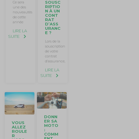
SOUSC
Ce sera
RIPTIO
une des
N À UN
nouveautés
CONT
de cette
RAT
année
D’ASS
URANC
LIRE LA
E ?
SUITE
Lors de la
souscription
de votre
contrat
d’assurance,
LIRE LA
SUITE
DONN
ER SA
VOUS
MOTO
ALLEZ
:
ROULE
COMM
R
ENT