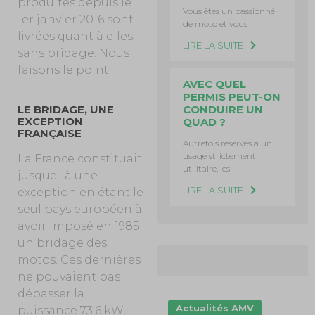
produites depuis le
Vous êtes un passionné
1er janvier 2016 sont
de moto et vous
livrées quant à elles
LIRE LA SUITE
sans bridage. Nous
faisons le point.
AVEC QUEL
PERMIS PEUT-ON
CONDUIRE UN
LE BRIDAGE, UNE
EXCEPTION
QUAD ?
FRANÇAISE
Autrefois réservés à un
usage strictement
La France constituait
utilitaire, les
jusque-là une
LIRE LA SUITE
exception en étant le
seul pays européen à
avoir imposé en 1985
un bridage des
motos. Ces dernières
ne pouvaient pas
dépasser la
Actualités AMV
puissance 73,6 kW,