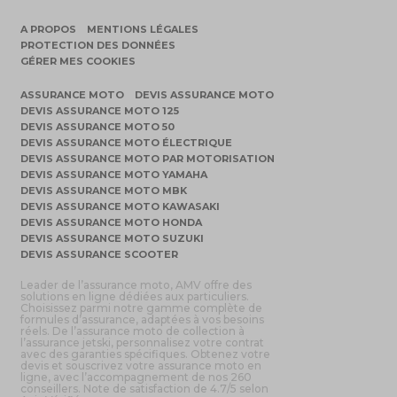
A PROPOS
MENTIONS LÉGALES
PROTECTION DES DONNÉES
GÉRER MES COOKIES
ASSURANCE MOTO
DEVIS ASSURANCE MOTO
DEVIS ASSURANCE MOTO 125
DEVIS ASSURANCE MOTO 50
DEVIS ASSURANCE MOTO ÉLECTRIQUE
DEVIS ASSURANCE MOTO PAR MOTORISATION
DEVIS ASSURANCE MOTO YAMAHA
DEVIS ASSURANCE MOTO MBK
DEVIS ASSURANCE MOTO KAWASAKI
DEVIS ASSURANCE MOTO HONDA
DEVIS ASSURANCE MOTO SUZUKI
DEVIS ASSURANCE SCOOTER
Leader de l’assurance moto, AMV offre des
solutions en ligne dédiées aux particuliers.
Choisissez parmi notre gamme complète de
formules d’assurance, adaptées à vos besoins
réels. De l’assurance moto de collection à
l’assurance jetski, personnalisez votre contrat
avec des garanties spécifiques. Obtenez votre
devis et souscrivez votre assurance moto en
ligne, avec l’accompagnement de nos 260
conseillers. Note de satisfaction de 4.7/5 selon