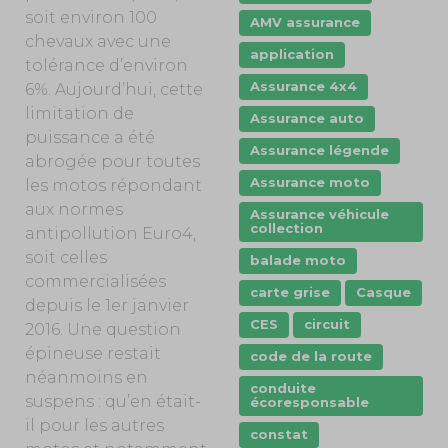
soit environ 100
AMV assurance
chevaux avec une
application
tolérance d’environ
Assurance 4x4
6%. Aujourd’hui, cette
limitation de
Assurance auto
puissance a été
Assurance légende
abrogée pour toutes
Assurance moto
les motos répondant
aux normes
Assurance véhicule
collection
antipollution Euro4,
soit celles
balade moto
commercialisées
carte grise
Casque
depuis le 1er janvier
CES
circuit
2016. Une question
épineuse restait
code de la route
néanmoins en
conduite
suspens : qu’en était-
écoresponsable
il pour les autres
constat