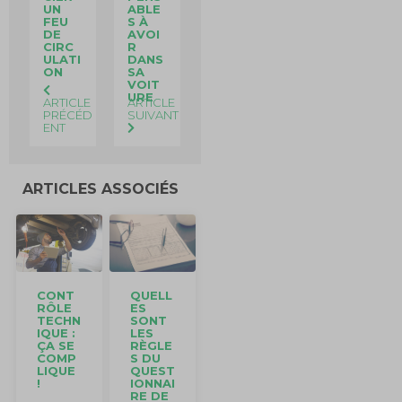
UN
ABLE
FEU
S À
DE
AVOI
CIRC
R
ULATI
DANS
ON
SA
VOIT
URE
ARTICLE
ARTICLE
PRÉCÉD
SUIVANT
ENT
ARTICLES ASSOCIÉS
QUELL
CONT
ES
RÔLE
SONT
TECHN
LES
IQUE :
RÈGLE
ÇA SE
S DU
COMP
QUEST
LIQUE
IONNAI
!
RE DE