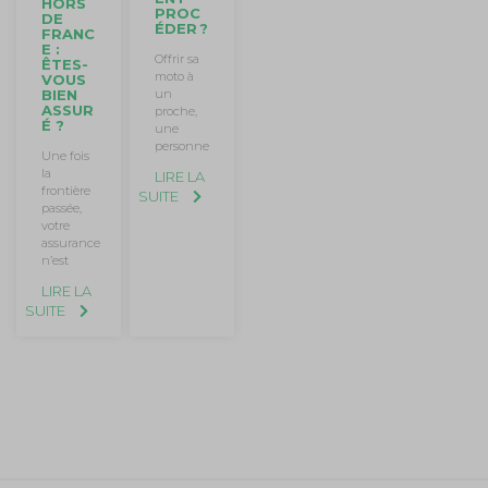
HORS
PROC
DE
ÉDER ?
FRANC
E :
Offrir sa
ÊTES-
moto à
VOUS
un
BIEN
ASSUR
proche,
É ?
une
personne
Une fois
la
LIRE LA
frontière
SUITE
passée,
votre
assurance
n’est
LIRE LA
SUITE