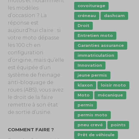
motos et notamment
covoiturage
les modèles
d’occasion ? La
créneau
dashcam
réponse est
Droit
aujourd’hui claire : si
Entretien moto
votre moto dépasse
les 100 ch en
Garanties assurance
configuration
immatriculation
d’origine, mais qu’elle
Innovation
est équipée d’un
système de freinage
jeune permis
anti-bloquage de
klaxon
loisir moto
roues (ABS), vous avez
Moto
mécanique
le droit de la faire
remettre à son état
permis
de sortie d’usine.
permis moto
pneu crevé
points
COMMENT FAIRE ?
Prêt de véhicule