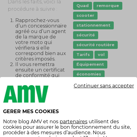
Dans les faits, voici la
Quad
remorque
procédure à suivre :
scooter
Rapprochez-vous
stationnement
d’un concessionnaire
agréé ou d’un agent
sécurité
de la marque de
votre moto qui
sécurité routière
vérifiera si elle
correspond bien aux
Tarifs
vol
critères imposés.
Il vous remettra
Équipement
ensuite un certificat
économies
de conformité qui
autorisera le
équipement voiture
Continuer sans accepter
débridage, à faire
réaliser par un
professionnel et à vos
frais.
Vous avez ensuite 1
SUIVEZ-NOUS
GERER MES COOKIES
mois pour faire
établir une nouvelle
Notre
blog AMV
et nos
partenaires
utilisent des
carte grise en suivant
cookies pour assurer le bon fonctionnement du site,
les étapes
procéder à des mesures d’audience. Nous
habituelles
.