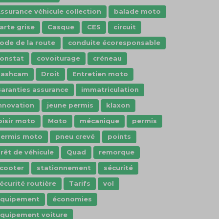
ssurance véhicule collection
balade moto
arte grise
Casque
CES
circuit
ode de la route
conduite écoresponsable
onstat
covoiturage
créneau
dashcam
Droit
Entretien moto
aranties assurance
immatriculation
nnovation
jeune permis
klaxon
oisir moto
Moto
mécanique
permis
ermis moto
pneu crevé
points
rêt de véhicule
Quad
remorque
cooter
stationnement
sécurité
écurité routière
Tarifs
vol
Équipement
économies
quipement voiture