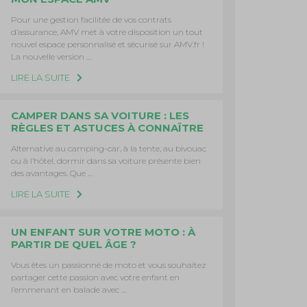
Pour une gestion facilitée de vos contrats
d’assurance, AMV met à votre disposition un tout
nouvel espace personnalisé et sécurisé sur AMV.fr !
La nouvelle version …
LIRE LA SUITE
CAMPER DANS SA VOITURE : LES
RÈGLES ET ASTUCES À CONNAÎTRE
Alternative au camping-car, à la tente, au bivouac
ou à l’hôtel, dormir dans sa voiture présente bien
des avantages. Que …
LIRE LA SUITE
UN ENFANT SUR VOTRE MOTO : À
PARTIR DE QUEL ÂGE ?
Vous êtes un passionné de moto et vous souhaitez
partager cette passion avec votre enfant en
l’emmenant en balade avec …