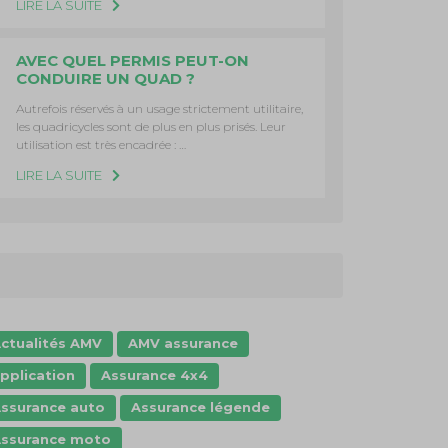
LIRE LA SUITE
AVEC QUEL PERMIS PEUT-ON
CONDUIRE UN QUAD ?
Autrefois réservés à un usage strictement utilitaire,
les quadricycles sont de plus en plus prisés. Leur
utilisation est très encadrée : …
LIRE LA SUITE
ctualités AMV
AMV assurance
pplication
Assurance 4x4
ssurance auto
Assurance légende
ssurance moto