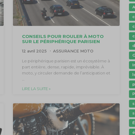
A
c
c
c
CONSEILS POUR ROULER À MOTO
SUR LE PÉRIPHÉRIQUE PARISIEN
12 avril 2025
ASSURANCE MOTO
G
Le périphérique parisien est un écosystème à
I
part entière, dense, rapide, imprévisible. À
moto, y circuler demande de l’anticipation et
l
…
p
LIRE LA SUITE »
P
s
s
é