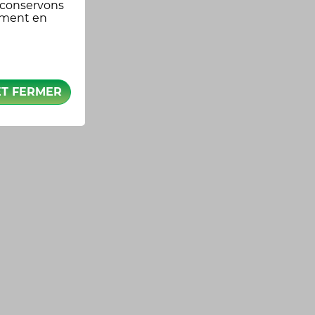
 conservons
oment en
ET FERMER