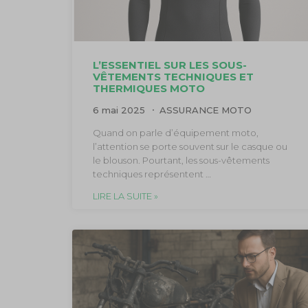
L’ESSENTIEL SUR LES SOUS-
VÊTEMENTS TECHNIQUES ET
THERMIQUES MOTO
6 mai 2025
ASSURANCE MOTO
Quand on parle d’équipement moto,
l’attention se porte souvent sur le casque ou
le blouson. Pourtant, les sous-vêtements
techniques représentent …
LIRE LA SUITE »