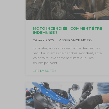
MOTO INCENDIÉE : COMMENT ÊTRE
INDEMNISÉ ?
24 avril 2025
ASSURANCE MOTO
Un matin, vous retrouvez votre deux-roues
réduit à un amas de cendres. Accident, acte
volontaire, événement climatique… les
causes peuvent …
LIRE LA SUITE »