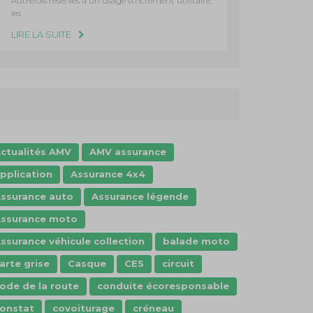
Autrefois réservés à un usage strictement utilitaire,
les
LIRE LA SUITE
ctualités AMV
AMV assurance
pplication
Assurance 4x4
ssurance auto
Assurance légende
ssurance moto
ssurance véhicule collection
balade moto
arte grise
Casque
CES
circuit
ode de la route
conduite écoresponsable
onstat
covoiturage
créneau