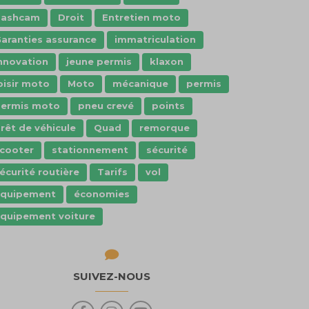
dashcam
Droit
Entretien moto
aranties assurance
immatriculation
nnovation
jeune permis
klaxon
oisir moto
Moto
mécanique
permis
ermis moto
pneu crevé
points
rêt de véhicule
Quad
remorque
cooter
stationnement
sécurité
écurité routière
Tarifs
vol
Équipement
économies
quipement voiture
SUIVEZ-NOUS