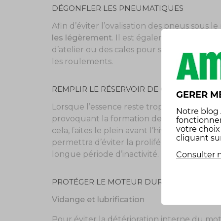
DÉGONFLER LES PNEUMATIQUES
Afin d’éviter l’ovalisation des pneus sous l
les légèrement
. Il est également recomma
d’atelier ou des cales pour soulager la pre
les roulements.
REMPLIR LE RÉSERVOIR DE CARBURANT
GERER M
Lorsque l’essence reste trop longtemps dan
Notre
blog
provoquant la formation de dépôts et d’hum
fonctionne
votre choi
cela, faites le plein avant l’hivernage et aj
cliquant su
permettra d’éviter la prolifération d’eau e
longue période d’inactivité.
Consulter n
PROTÉGER LE MOTEUR DURANT L’HIVERN
Vidange et lubrification
Pour éviter la détérioration interne du mo