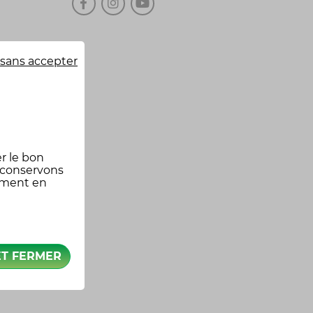
sans accepter
r le bon
 conservons
oment en
ET FERMER