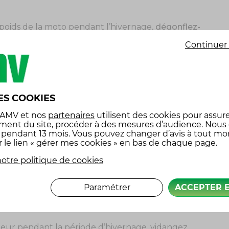
e poids de la moto pendant l’hivernage,
dégonflez-
ndé de poser le véhicule sur une béquille
Continuer 
ssion exercée par la moto sur les suspensions et
ES COOKIES
s le réservoir,
elle peut se détériorer
en
 AMV
et nos
partenaires
utilisent des cookies pour assure
idité qui favorisent la corrosion. Pour éviter
ment du site, procéder à des mesures d’audience. Nous
x pendant 13 mois. Vous pouvez changer d’avis à tout m
outez un stabilisateur d’essence si nécessaire. Cela
r le lien « gérer mes cookies » en bas de chaque page.
t la détérioration du carburant pendant cette
otre politique de cookies
Paramétrer
ACCEPTER 
AGE
teur pendant la période d’hivernage, vidangez