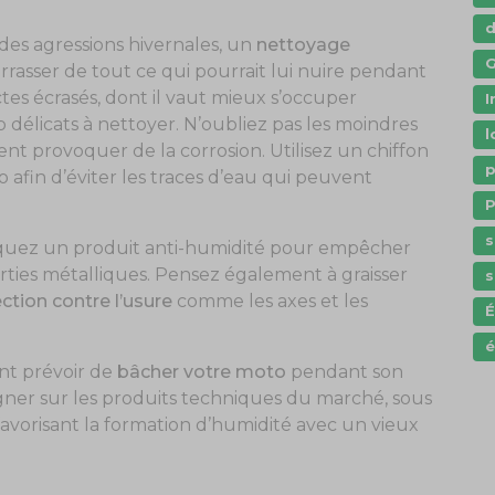
des agressions hivernales, un
nettoyage
G
rrasser de tout ce qui pourrait lui nuire pendant
tes écrasés, dont il vaut mieux s’occuper
I
 délicats à nettoyer. N’oubliez pas les moindres
l
ent provoquer de la corrosion. Utilisez un chiffon
p
afin d’éviter les traces d’eau qui peuvent
P
s
liquez un produit anti-humidité pour empêcher
arties métalliques. Pensez également à graisser
s
ction contre l’usure
comme les axes et les
é
nt prévoir de
bâcher votre moto
pendant son
gner sur les produits techniques du marché, sous
favorisant la formation d’humidité avec un vieux