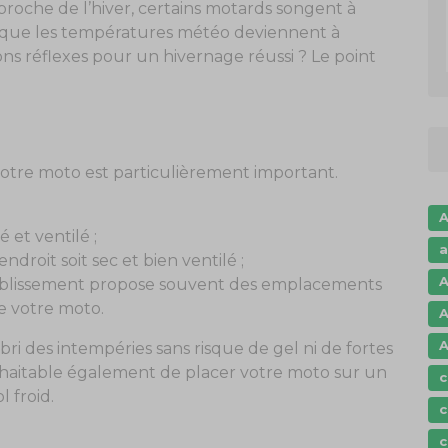
proche de l’hiver, certains motards songent à
 que les températures météo deviennent à
ns réflexes pour un hivernage réussi ? Le point
votre moto est particulièrement important.
A
lé et ventilé ;
a
endroit soit sec et bien ventilé ;
A
tablissement propose souvent des emplacements
e votre moto.
A
A
abri des intempéries sans risque de gel ni de fortes
ouhaitable également de placer votre moto sur un
c
l froid.
c
c