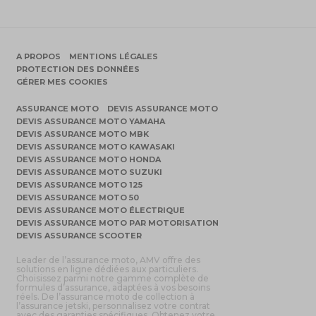
A PROPOS
MENTIONS LÉGALES
PROTECTION DES DONNÉES
GÉRER MES COOKIES
ASSURANCE MOTO
DEVIS ASSURANCE MOTO
DEVIS ASSURANCE MOTO YAMAHA
DEVIS ASSURANCE MOTO MBK
DEVIS ASSURANCE MOTO KAWASAKI
DEVIS ASSURANCE MOTO HONDA
DEVIS ASSURANCE MOTO SUZUKI
DEVIS ASSURANCE MOTO 125
DEVIS ASSURANCE MOTO 50
DEVIS ASSURANCE MOTO ÉLECTRIQUE
DEVIS ASSURANCE MOTO PAR MOTORISATION
DEVIS ASSURANCE SCOOTER
Leader de l’assurance moto, AMV offre des
solutions en ligne dédiées aux particuliers.
Choisissez parmi notre gamme complète de
formules d’assurance, adaptées à vos besoins
réels. De l’assurance moto de collection à
l’assurance jetski, personnalisez votre contrat
avec des garanties spécifiques. Obtenez votre