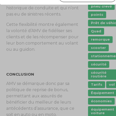
les conducteurs ayant un bon
pneu crevé
historique de conduite et qui n’ont
pas eu de sinistres récents.
points
Prêt de véhic
Cette flexibilité montre également
la volonté d’AMV de fidéliser ses
Quad
clients et de les récompenser pour
remorque
leur bon comportement au volant
scooter
ou au guidon.
stationneme
sécurité
sécurité
CONCLUSION
routière
AMV se démarque donc par sa
Tarifs
vol
politique de reprise de bonus,
Équipement
permettant aux assurés de
économies
bénéficier du meilleur de leurs
antécédents d’assurance, que ce
équipement
voiture
soit en auto ou en moto.