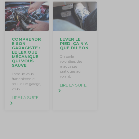
COMPRENDR
LEVER LE
E SON
PIED, ÇA N’A
GARAGISTE :
QUE DU BON
LE LEXIQUE
MÉCANIQUE
On parle
QUI VOUS
volontiers des
SAUVE
mauvaises
pratiques au
Lorsque vous
volant,
franchissez le
seuil d’un garage,
LIRE LA SUITE
vous
LIRE LA SUITE