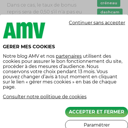
créneau
Dans ce cas, le taux de bonus
repris sera de 0,50 s’il n’a pas eu
dashcam
d’accident responsable récent et
Droit
Continuer sans accepter
que le contrat est toujours en
Entretien m
cours.
Garanties
assurance
GERER MES COOKIES
immatriculat
Notre
blog AMV
et nos
partenaires
utilisent des
AVANTAGES DE CETTE REPRISE DE
cookies pour assurer le bon fonctionnement du site,
Innovation
BONUS CHEZ AMV
procéder à des mesures d’audience. Nous
jeune permis
conservons votre choix pendant 13 mois. Vous
Le principal avantage de cette
pouvez changer d’avis à tout moment en cliquant
klaxon
sur le lien « gérer mes cookies » en bas de chaque
politique de reprise de bonus est
page.
évident : elle permet à l’assuré de
loisir moto
bénéficier des meilleures
Consulter notre politique de cookies
Moto
conditions tarifaires possibles en
mécanique
fonction de son historique
ACCEPTER ET FERMER
d’assurance. Ceci est
permis
particulièrement bénéfique pour
Paramétrer
permis moto