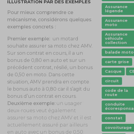
ILLUSTRATION PAR DES EXEMPLES
Assurance
légende
Pour mieux comprendre ce
mécanisme, considérons quelques
Assurance
moto
exemples concrets :
Assurance
véhicule
Premier exemple:
un motard
collection
souhaite assurer sa moto chez AMV.
balade moto
Sur son contrat en cours, il a un
bonus de 0,80 en auto et sur un
carte grise
précédent contrat, résilié, un bonus
Casque
C
de 0,50 en moto. Dans cette
circuit
situation, AMV prendra en compte
le bonus auto à 0,80 car il s’agit du
code de la
route
bonus d’un contrat en cours.
Deuxième exemple:
un usager
conduite
écoresponsa
deux-roues veut également
assurer sa moto chez AMV et il est
constat
actuellement assuré par ailleurs
covoiturage
en auto avec un bonus de 0,50.