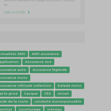
Autrefois réservés à un usage strictement utilitaire,
les
LIRE LA SUITE
ctualités AMV
AMV assurance
pplication
Assurance 4x4
ssurance auto
Assurance légende
ssurance moto
ssurance véhicule collection
balade moto
arte grise
Casque
CES
circuit
ode de la route
conduite écoresponsable
onstat
covoiturage
créneau