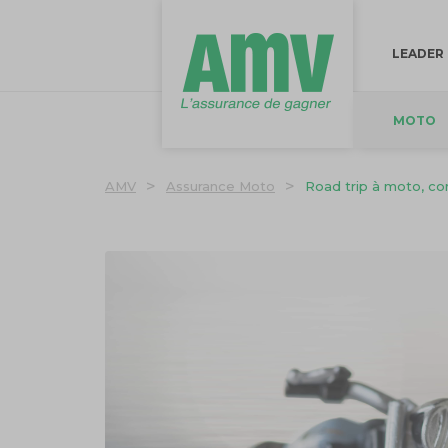
LEADER
MOTO
>
>
AMV
Assurance Moto
Road trip à moto, c