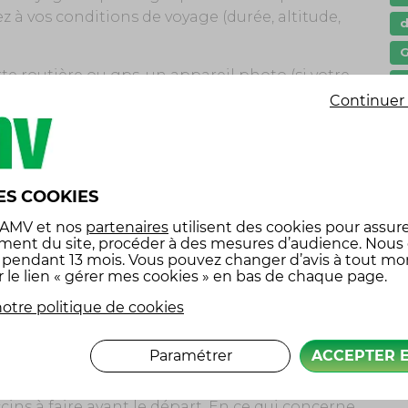
à vos conditions de voyage (durée, altitude,
G
arte routière ou gps, un appareil photo (si votre
I
identité, une trousse de premiers secours, et
Continuer 
l
ciales (gps moto, tracker type polarstep,
p
z à l’étranger…).
P
ES COOKIES
s
France, vous n’aurez rien de spécial à faire.
 AMV
et nos
partenaires
utilisent des cookies pour assure
s
ment du site, procéder à des mesures d’audience. Nous
considérant les options facultatives
x pendant 13 mois. Vous pouvez changer d’avis à tout m
pannage ou la garantie d’équipement.
r le lien « gérer mes cookies » en bas de chaque page.
é
rez-vous seulement que les pays que vous allez
otre politique de cookies
. Pour plus d’explications à ce sujet, lisez notre
 moto, comment l’assurer ?
Paramétrer
ACCEPTER 
l, pensez à vous renseigner concernant les
cins à faire avant le départ. En ce qui concerne