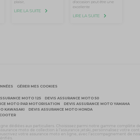
d’occasion peut être une
plaisir,
excellente
LIRE LA SUITE
LIRE LA SUITE
ONNÉES
GÉRER MES COOKIES
ASSURANCE MOTO 125
DEVIS ASSURANCE MOTO 50
NCE MOTO PAR MOTORISATION
DEVIS ASSURANCE MOTO YAMAHA
TO KAWASAKI
DEVIS ASSURANCE MOTO HONDA
SCOOTER
ligne dédiées aux particuliers. Choisissez parmi notre gamme complète d
assurance moto de collection à l’assurance jetski, personnalisez votre cont
 souscrivez votre assurance moto en ligne, avec l’accompagnement de nos
érifiés.