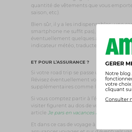
quantité de vêtements que vous emportez 
saison, etc.).
Bien sûr, il y a les indispensables : une c
smartphone ne suffit pas), vos papiers d’
éventuellement quelques applications spé
indicateur météo, traducteur si vous parte
ET POUR L’ASSURANCE ?
GERER M
Si votre road trip se passe uniquement en 
Notre
blog
fonctionne
Révisez éventuellement votre formule en 
votre choi
supplémentaires comme l’assistance dé
cliquant su
Si vous comptez partir à l’étranger, assu
Consulter n
visiter figurent au dos de votre carte verte
article
Je pars en vacances à l’étranger en
Et dans ce cas de voyage à l’internationa
assurances voyages et sur d’éventuels vac