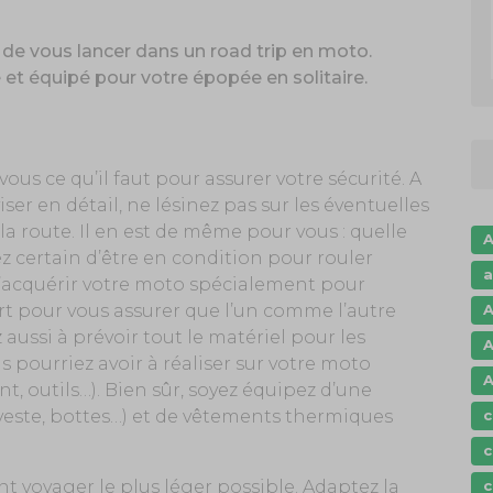
 de vous lancer dans un road trip en moto.
 et équipé pour votre épopée en solitaire.
us ce qu’il faut pour assurer votre sécurité. A
er en détail, ne lésinez pas sur les éventuelles
 la route. Il en est de même pour vous : quelle
A
ez certain d’être en condition pour rouler
a
 d’acquérir votre moto spécialement pour
A
art pour vous assurer que l’un comme l’autre
 aussi à prévoir tout le matériel pour les
A
s pourriez avoir à réaliser sur votre moto
A
nt, outils…). Bien sûr, soyez équipez d’une
c
veste, bottes…) et de vêtements thermiques
c
c
t voyager le plus léger possible. Adaptez la