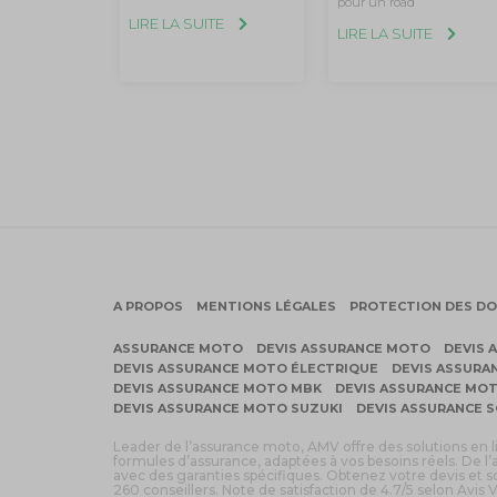
pour un road
LIRE LA SUITE
LIRE LA SUITE
A PROPOS
MENTIONS LÉGALES
PROTECTION DES D
ASSURANCE MOTO
DEVIS ASSURANCE MOTO
DEVIS 
DEVIS ASSURANCE MOTO ÉLECTRIQUE
DEVIS ASSURA
DEVIS ASSURANCE MOTO MBK
DEVIS ASSURANCE MO
DEVIS ASSURANCE MOTO SUZUKI
DEVIS ASSURANCE 
Leader de l’assurance moto, AMV offre des solutions en 
formules d’assurance, adaptées à vos besoins réels. De l’
avec des garanties spécifiques. Obtenez votre devis et
260 conseillers. Note de satisfaction de 4.7/5 selon Avis V