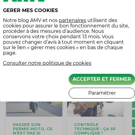
GERER MES COOKIES
Notre
blog AMV
et nos
partenaires
utilisent des
ENJEUX ET
AVERTISSEURS ET
cookies pour assurer le bon fonctionnement du site,
DÉVELOPPEMENT
DÉTECTEURS DE
procéder à des mesures d’audience. Nous
DE LA VOITURE
RADAR : SUIS-JE
CONNECTÉE
DANS LA LÉGALITÉ
conservons votre choix pendant 13 mois. Vous
?
pouvez changer d’avis à tout moment en cliquant
sur le lien « gérer mes cookies » en bas de chaque
ARTICLE PRÉCÉDENT
ARTICLE SUIVANT
page.
Consulter notre politique de cookies
ARTICLES ASSOCIÉS
ACCEPTER ET FERMER
Paramétrer
PASSER SON
CONTRÔLE
PERMIS MOTO, CE
TECHNIQUE : ÇA SE
N’EST PAS SI
COMPLIQUE !