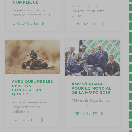
COMPLIQUÉ !
Ce sera une des
Le passage du permis
nouveautés de cette
moto peut paraître plus
année
LIRE LA SUITE
LIRE LA SUITE
AVEC QUEL PERMIS
AMV S’ENGAGE
PEUT-ON
POUR LE MONDIAL
CONDUIRE UN
DE LA MOTO 2018
QUAD ?
AMV a saisi l’occasion du
Autrefois réservés à un
Mondial de la
usage strictement
utilitaire, les
LIRE LA SUITE
LIRE LA SUITE