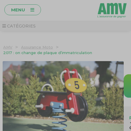
MENU
CATÉGORIES
>
>
AMV
Assurance Moto
2017 : on change de plaque d’immatriculation