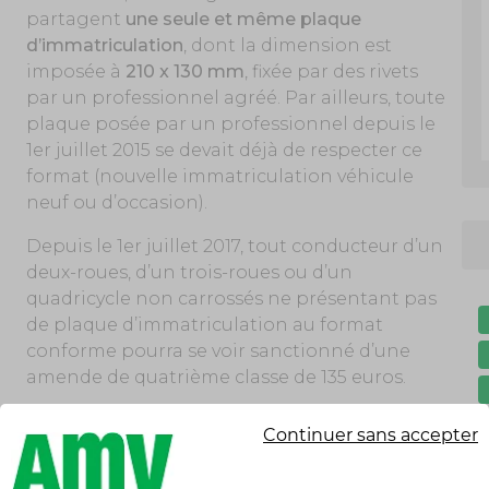
partagent
une seule et même plaque
d’immatriculation
, dont la dimension est
imposée à
210 x 130 mm
, fixée par des rivets
par un professionnel agréé. Par ailleurs, toute
plaque posée par un professionnel depuis le
1er juillet 2015 se devait déjà de respecter ce
format (nouvelle immatriculation véhicule
neuf ou d’occasion).
Depuis le 1er juillet 2017, tout conducteur d’un
deux-roues, d’un trois-roues ou d’un
quadricycle non carrossés ne présentant pas
de plaque d’immatriculation au format
conforme pourra se voir sanctionné d’une
amende de quatrième classe de 135 euros.
Continuer sans accepter