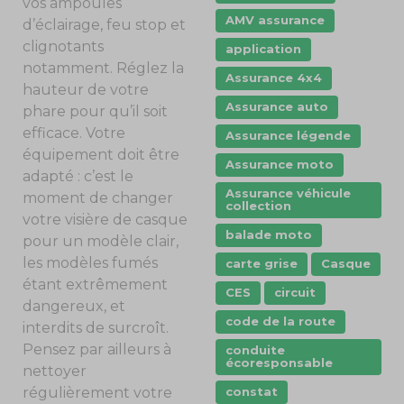
vos ampoules
AMV assurance
d’éclairage, feu stop et
clignotants
application
notamment. Réglez la
Assurance 4x4
hauteur de votre
Assurance auto
phare pour qu’il soit
efficace. Votre
Assurance légende
équipement doit être
Assurance moto
adapté : c’est le
Assurance véhicule
moment de changer
collection
votre visière de casque
balade moto
pour un modèle clair,
les modèles fumés
carte grise
Casque
étant extrêmement
CES
circuit
dangereux, et
code de la route
interdits de surcroît.
Pensez par ailleurs à
conduite
écoresponsable
nettoyer
constat
régulièrement votre