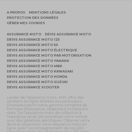
A PROPOS
MENTIONS LÉGALES
PROTECTION DES DONNÉES
GÉRER MES COOKIES
ASSURANCE MOTO
DEVIS ASSURANCE MOTO
DEVIS ASSURANCE MOTO 125
DEVIS ASSURANCE MOTO 50
DEVIS ASSURANCE MOTO ÉLECTRIQUE
DEVIS ASSURANCE MOTO PAR MOTORISATION
DEVIS ASSURANCE MOTO YAMAHA
DEVIS ASSURANCE MOTO MBK
DEVIS ASSURANCE MOTO KAWASAKI
DEVIS ASSURANCE MOTO HONDA
DEVIS ASSURANCE MOTO SUZUKI
DEVIS ASSURANCE SCOOTER
Leader de l’assurance moto, AMV offre des
solutions en ligne dédiées aux particuliers.
Choisissez parmi notre gamme complète de
formules d’assurance, adaptées à vos besoins
réels. De l’assurance moto de collection à
l’assurance jetski, personnalisez votre contrat
avec des garanties spécifiques. Obtenez votre
devis et souscrivez votre assurance moto en
ligne, avec l’accompagnement de nos 260
conseillers. Note de satisfaction de 4.7/5 selon