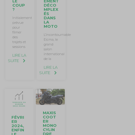
LE
EMENT
COUP
DÉCO
?
MPLEX
ÉS
DANS
Initialement
LA
prévue
MOTO
pour
filmer
L’incontournable
des
Eicma, le
trajets et
grand
sessions
salon
international
LIRE LA
de la
SUITE
LIRE LA
SUITE
MAXIS
COOT
FÉVRI
ER
ER
MONO
2024,
CYLIN
ENFIN
DRE
LE