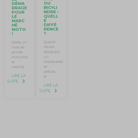
OU
DÉMA
BICYLI
RRAGE
NDRE :
POUR
QUELL
LE
E
MARC
DIFFÉ
HÉ
RENCE
MOTO
?
!
Quand
Après un
l’envie
mois de
d’acquérir
janvier
un
enrhumé,
maxiscooter
le
se
marché
précise,
LIRE LA
le
SUITE
LIRE LA
SUITE