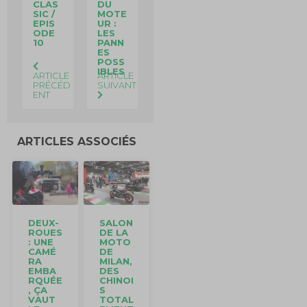
CLAS
DU
SIC /
MOTE
EPIS
UR :
ODE
LES
10
PANN
ES
POSS
IBLES
ARTICLE
ARTICLE
PRÉCÉD
SUIVANT
ENT
ARTICLES ASSOCIÉS
DEUX-
SALON
ROUES
DE LA
: UNE
MOTO
CAMÉ
DE
RA
MILAN,
EMBA
DES
RQUÉE
CHINOI
, ÇA
S
VAUT
TOTAL