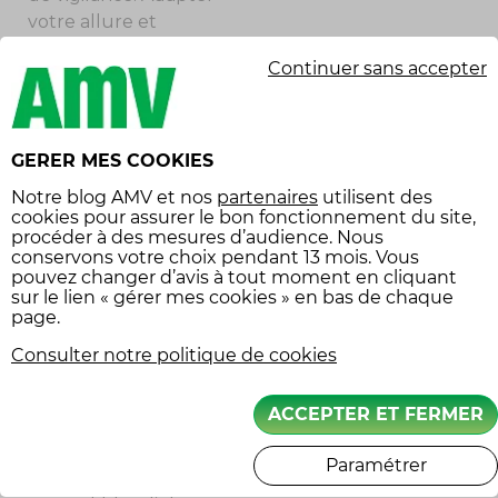
votre allure et
renforcer votre
Continuer sans accepter
anticipation doivent
être des réflexes, afin
de maximiser vos
temps de réaction
GERER MES COOKIES
face aux imprévus.
Notre
blog AMV
et nos
partenaires
utilisent des
C’est particulièrement
cookies pour assurer le bon fonctionnement du site,
vrai en automne, où
procéder à des mesures d’audience. Nous
conservons votre choix pendant 13 mois. Vous
l’on évolue souvent
pouvez changer d’avis à tout moment en cliquant
“entre chien et loup”,
sur le lien « gérer mes cookies » en bas de chaque
avec un soleil bas en
page.
train de se coucher,
Consulter notre politique de cookies
qui est souvent très
gênant dans les
ACCEPTER ET FERMER
rétroviseurs. Pensez
également que si vous
Paramétrer
êtes vous-même