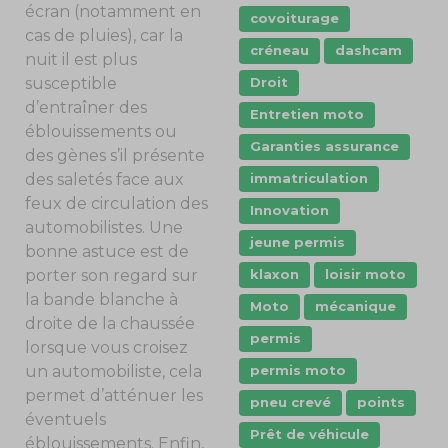
écran (notamment en
covoiturage
cas de pluies), car la
créneau
dashcam
nuit il est plus
Droit
susceptible
d’entraîner des
Entretien moto
éblouissements ou
Garanties assurance
des gènes s’il présente
immatriculation
des saletés face aux
feux de circulation des
Innovation
automobilistes. Une
jeune permis
bonne astuce est de
klaxon
loisir moto
porter son regard sur
la bande blanche à
Moto
mécanique
droite de la chaussée
permis
lorsque vous croisez
permis moto
un automobiliste, cela
permet d’atténuer les
pneu crevé
points
éventuels
Prêt de véhicule
éblouissements. Enfin,