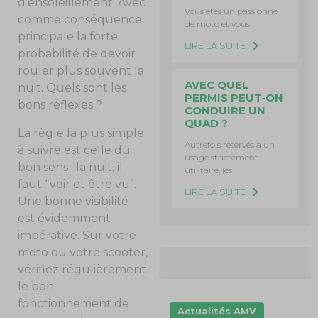
d’ensoleillement. Avec
Vous êtes un passionné
comme conséquence
de moto et vous
principale la forte
LIRE LA SUITE
probabilité de devoir
rouler plus souvent la
AVEC QUEL
nuit. Quels sont les
PERMIS PEUT-ON
bons réflexes ?
CONDUIRE UN
QUAD ?
La règle la plus simple
Autrefois réservés à un
à suivre est celle du
usage strictement
bon sens : la nuit, il
utilitaire, les
faut “voir et être vu”.
LIRE LA SUITE
Une bonne visibilité
est évidemment
impérative. Sur votre
moto ou votre scooter,
vérifiez régulièrement
le bon
fonctionnement de
Actualités AMV