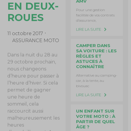
AMV
EN DEUX-
Pour une gestion
ROUES
facilitée de vos contrats
d’assurance,
LIRE LA SUITE
11 octobre 2017
ASSURANCE MOTO
CAMPER DANS
SA VOITURE : LES
Dans la nuit du 28 au
RÈGLES ET
ASTUCES À
29 octobre prochain,
CONNAÎTRE
nous changeons
Alternative au camping-
d’heure pour passer à
car, à la tente, au
l’heure d’hiver. Si cela
bivouac
permet de gagner
LIRE LA SUITE
une heure de
sommeil, cela
UN ENFANT SUR
raccourcit aussi
VOTRE MOTO : À
malheureusement les
PARTIR DE QUEL
heures
ÂGE ?