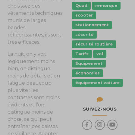
Quad
remorque
choisissez des
vêtements techniques
scooter
munis de larges
stationnement
bandes
sécurité
réfléchissantes, ils sont
très efficaces.
sécurité routière
Tarifs
vol
La nuit, on y voit
logiquement moins
Équipement
bien, on distingue
économies
moins de détails et on
équipement voiture
fatigue beaucoup
plus vite : les
contrastes sont moins
évidents et l’on
SUIVEZ-NOUS
distingue moins de
chose, ce qui peut
entraîner des baisses
de vigilance. Adapter