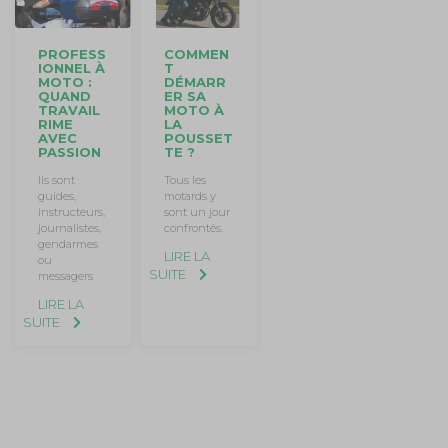
PROFESS
COMMEN
IONNEL À
T
MOTO :
DÉMARR
QUAND
ER SA
TRAVAIL
MOTO À
RIME
LA
AVEC
POUSSET
PASSION
TE ?
Ils sont
Tous les
guides,
motards y
instructeurs,
sont un jour
journalistes,
confrontés.
gendarmes
LIRE LA
ou
SUITE
messagers
LIRE LA
SUITE