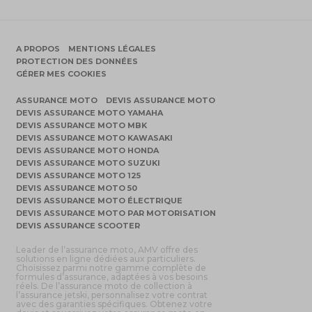
A PROPOS
MENTIONS LÉGALES
PROTECTION DES DONNÉES
GÉRER MES COOKIES
ASSURANCE MOTO
DEVIS ASSURANCE MOTO
DEVIS ASSURANCE MOTO YAMAHA
DEVIS ASSURANCE MOTO MBK
DEVIS ASSURANCE MOTO KAWASAKI
DEVIS ASSURANCE MOTO HONDA
DEVIS ASSURANCE MOTO SUZUKI
DEVIS ASSURANCE MOTO 125
DEVIS ASSURANCE MOTO 50
DEVIS ASSURANCE MOTO ÉLECTRIQUE
DEVIS ASSURANCE MOTO PAR MOTORISATION
DEVIS ASSURANCE SCOOTER
Leader de l’assurance moto, AMV offre des
solutions en ligne dédiées aux particuliers.
Choisissez parmi notre gamme complète de
formules d’assurance, adaptées à vos besoins
réels. De l’assurance moto de collection à
l’assurance jetski, personnalisez votre contrat
avec des garanties spécifiques. Obtenez votre