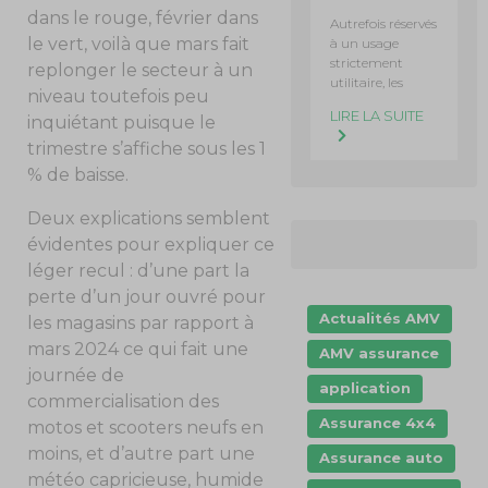
dans le rouge, février dans
Autrefois réservés
le vert, voilà que mars fait
à un usage
strictement
replonger le secteur à un
utilitaire, les
niveau toutefois peu
LIRE LA SUITE
inquiétant puisque le
trimestre s’affiche sous les 1
% de baisse.
Deux explications semblent
évidentes pour expliquer ce
léger recul : d’une part la
perte d’un jour ouvré pour
Actualités AMV
les magasins par rapport à
mars 2024 ce qui fait une
AMV assurance
journée de
application
commercialisation des
Assurance 4x4
motos et scooters neufs en
moins, et d’autre part une
Assurance auto
météo capricieuse, humide