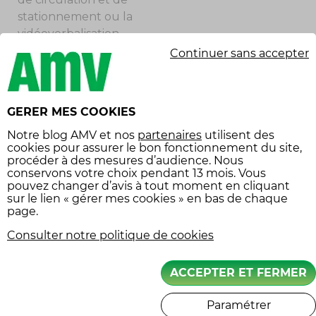
stationnement ou la
vidéoverbalisation
croissante lassent les clients
Continuer sans accepter
parisiens. La concurrence
des vélos électriques et des
trottinettes, le télétravail
GERER MES COOKIES
leur permettant de ne plus
avoir à se déplacer autant
Notre
blog AMV
et nos
partenaires
utilisent des
cookies pour assurer le bon fonctionnement du site,
donc de moins consommer
procéder à des mesures d’audience. Nous
du 2-RM, sont des freins
conservons votre choix pendant 13 mois. Vous
évidents pour le commerce
pouvez changer d’avis à tout moment en cliquant
sur le lien « gérer mes cookies » en bas de chaque
de la moto et du scooter
page.
qui voit régulièrement des
Consulter notre politique de cookies
points de vente fermer. La
décrépitude du marché des
scooters 3-roues est
ACCEPTER ET FERMER
d’ailleurs un autre signe de
cette baisse du marché
Paramétrer