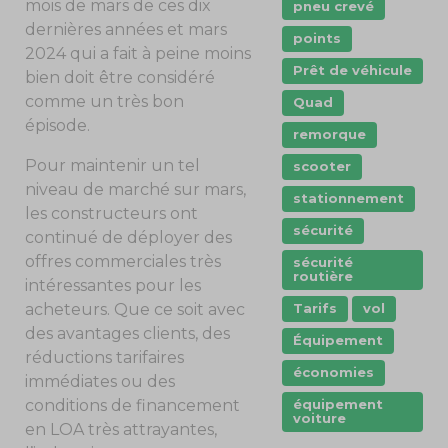
mois de mars de ces dix
pneu crevé
dernières années et mars
points
2024 qui a fait à peine moins
Prêt de véhicule
bien doit être considéré
comme un très bon
Quad
épisode.
remorque
Pour maintenir un tel
scooter
niveau de marché sur mars,
stationnement
les constructeurs ont
sécurité
continué de déployer des
offres commerciales très
sécurité
routière
intéressantes pour les
Tarifs
vol
acheteurs. Que ce soit avec
des avantages clients, des
Équipement
réductions tarifaires
économies
immédiates ou des
équipement
conditions de financement
voiture
en LOA très attrayantes,