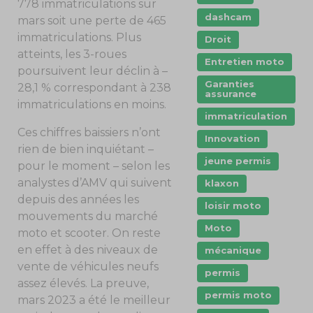
778 immatriculations sur
dashcam
mars soit une perte de 465
immatriculations. Plus
Droit
atteints, les 3-roues
Entretien moto
poursuivent leur déclin à –
Garanties
28,1 % correspondant à 238
assurance
immatriculations en moins.
immatriculation
Ces chiffres baissiers n’ont
Innovation
rien de bien inquiétant –
jeune permis
pour le moment – selon les
analystes d’AMV qui suivent
klaxon
depuis des années les
loisir moto
mouvements du marché
Moto
moto et scooter. On reste
en effet à des niveaux de
mécanique
vente de véhicules neufs
permis
assez élevés. La preuve,
permis moto
mars 2023 a été le meilleur