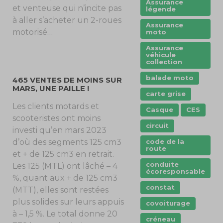
Assurance
et venteuse qui n’incite pas
légende
à aller s’acheter un 2-roues
Assurance
motorisé…
moto
Assurance
véhicule
collection
balade moto
465 VENTES DE MOINS SUR
MARS, UNE PAILLE !
carte grise
Les clients motards et
Casque
CES
scooteristes ont moins
circuit
investi qu’en mars 2023
code de la
d’où des segments 125 cm3
route
et + de 125 cm3 en retrait.
conduite
Les 125 (MTL) ont lâché – 4
écoresponsable
%, quant aux + de 125 cm3
constat
(MTT), elles sont restées
plus solides sur leurs appuis
covoiturage
à – 1,5 %. Le total donne 20
créneau