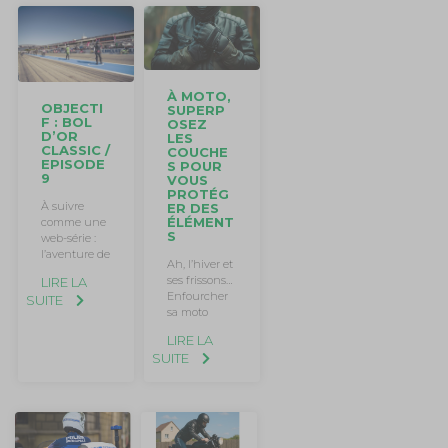
À MOTO,
OBJECTI
SUPERP
F : BOL
OSEZ
D’OR
LES
CLASSIC /
COUCHE
EPISODE
S POUR
9
VOUS
PROTÉG
À suivre
ER DES
ÉLÉMENT
comme une
S
web-série :
l’aventure de
Ah, l’hiver et
ses frissons…
LIRE LA
Enfourcher
SUITE
sa moto
LIRE LA
SUITE