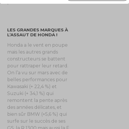
parisien et francilien.
LES GRANDES MARQUES À
L’ASSAUT DE HONDA !
Honda a le vent en poupe
mais les autres grands
constructeurs se battent
pour rattraper leur retard.
On l’a vu sur mars avec de
belles performances pour
Kawasaki (+ 22,4 %) et
Suzuki (+ 34,1 %) qui
remontent la pente après
des années délicates, et
bien sûr BMW (+5,6 %) qui
surfe sur le succès de ses
GS, la R 1300 mais aussi la F