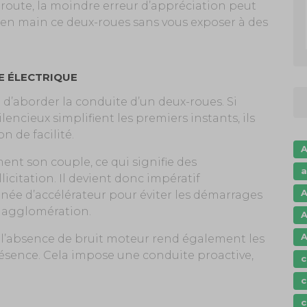
 route, la moindre erreur d’appréciation peut
 en main ce deux-roues sans vous exposer à des
E ÉLECTRIQUE
n d’aborder la conduite d’un deux-roues. Si
encieux simplifient les premiers instants, ils
n de facilité.
A
nt son couple, ce qui signifie des
a
icitation. Il devient donc impératif
A
née d’accélérateur pour éviter les démarrages
 agglomération.
A
A
l’absence de bruit moteur rend également les
résence. Cela impose une conduite proactive,
c
c
c