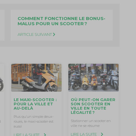
COMMENT FONCTIONNE LE BONUS-
MALUS POUR UN SCOOTER ?
ARTICLE SUIVANT
LE MAXI-SCOOTER :
OÙ PEUT-ON GARER
POUR LA VILLE ET
SON SCOOTER EN
AU-DELÀ
VILLE EN TOUTE
LÉGALITÉ ?
Plus qu’un simple deux-
Stationner un scooter en
t
roues, le maxi-scooter est
ville ne se résume
aussi
LIRE LA SUITE
LIRE LA SUITE