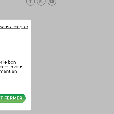
sans accepter
r le bon
 conservons
oment en
ET FERMER