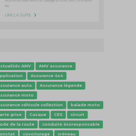
Autrefois réservés à un usage strictement utilitaire,
les
LIRE LA SUITE
ctualités AMV
AMV assurance
pplication
Assurance 4x4
ssurance auto
Assurance légende
ssurance moto
ssurance véhicule collection
balade moto
arte grise
Casque
CES
circuit
ode de la route
conduite écoresponsable
onstat
covoiturage
créneau