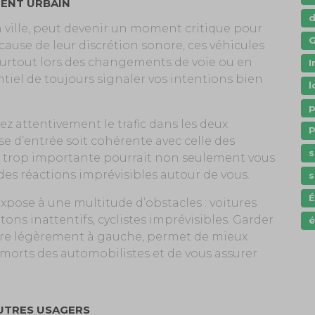
MENT URBAIN
 ville, peut devenir un moment critique pour
G
cause de leur discrétion sonore, ces véhicules
surtout lors des changements de voie ou en
I
ntiel de toujours signaler vos intentions bien
l
p
ez attentivement le trafic dans les deux
P
se d’entrée soit cohérente avec celle des
s
 trop importante pourrait non seulement vous
es réactions imprévisibles autour de vous.
s
 expose à une multitude d’obstacles : voitures
tons inattentifs, cyclistes imprévisibles. Garder
é
voire légèrement à gauche, permet de mieux
s morts des automobilistes et de vous assurer
UTRES USAGERS