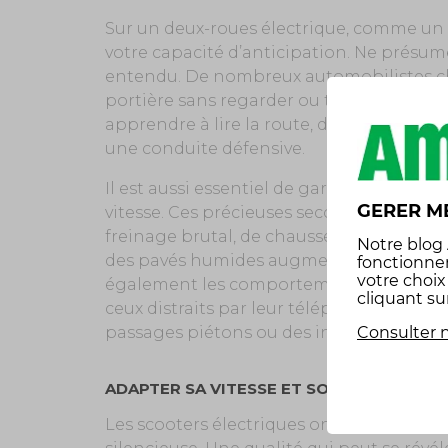
Sur un deux-roues électrique, comme un t
votre capacité d’anticipation. Ne présum
entendu. De nombreux automobilistes cha
portière sans regarder ou tournent sans vé
apprendre à lire la route, deviner les in
une conduite défensive.
Il est aussi essentiel de garder des dista
GERER M
vitesse. Ces précieuses secondes de marg
freinage brutal, de chaussée glissante ou
Notre
blog
des pavés humides augmente d’ailleurs vot
fonctionne
votre choi
également les comportements des piétons
cliquant su
ceux distraits par leur téléphone, mieux v
Consulter n
passages piétons ou des intersections.
ADAPTER SA VITESSE ET SON FREINAGE
Les scooters électriques ont ceci de parti