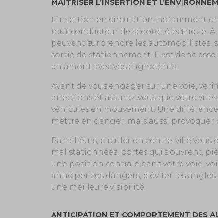
MAÎTRISER L’INSERTION ET L’ENVIRONNE
L’insertion en circulation, notamment en
tout conducteur de scooter électrique. À 
peuvent surprendre les automobilistes, 
sortie de stationnement. Il est donc esse
en amont avec vos clignotants.
Avant de vous engager sur une voie, vérifi
directions et assurez-vous que votre vites
véhicules en mouvement. Une différence
mettre en danger, mais aussi provoquer d
Par ailleurs, circuler en centre-ville vous
mal stationnées, portes qui s’ouvrent, pié
une position centrale dans votre voie, 
anticiper ces dangers, d’éviter les angle
une meilleure visibilité.
ANTICIPATION ET COMPORTEMENT DES A