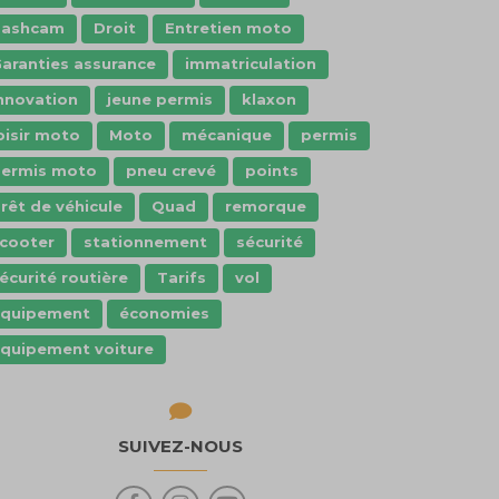
dashcam
Droit
Entretien moto
aranties assurance
immatriculation
nnovation
jeune permis
klaxon
oisir moto
Moto
mécanique
permis
ermis moto
pneu crevé
points
rêt de véhicule
Quad
remorque
cooter
stationnement
sécurité
écurité routière
Tarifs
vol
Équipement
économies
quipement voiture
SUIVEZ-NOUS