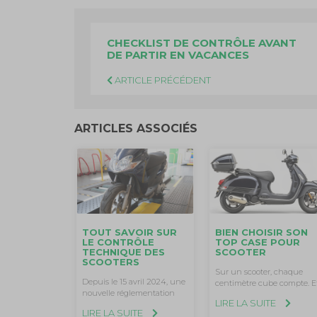
CHECKLIST DE CONTRÔLE AVANT
DE PARTIR EN VACANCES
ARTICLE PRÉCÉDENT
ARTICLES ASSOCIÉS
TOUT SAVOIR SUR
BIEN CHOISIR SON
LE CONTRÔLE
TOP CASE POUR
TECHNIQUE DES
SCOOTER
SCOOTERS
Sur un scooter, chaque
Depuis le 15 avril 2024, une
centimètre cube compte. E
nouvelle réglementation
LIRE LA SUITE
LIRE LA SUITE