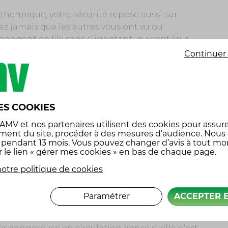
hermique, votre sécurité repose aussi sur
ez jamais que les autres vous ont vu ou
ngent de file sans clignotant, ouvrent leur
rifier leurs rétroviseurs. Vous devez
Continuer 
tentions de ceux qui vous entourent et adopter
nces de sécurité suffisantes, même à faible
ES COOKIES
e peuvent faire la différence en cas de
 d’obstacle soudain. Rouler sous la pluie ou sur
 AMV
et nos
partenaires
utilisent des cookies pour assure
re distance de freinage. En ville, anticipez
ment du site, procéder à des mesures d’audience. Nous
x pendant 13 mois. Vous pouvez changer d’avis à tout m
 : entre ceux qui traversent sans regarder et
r le lien « gérer mes cookies » en bas de chaque page.
aut réduire votre allure à l’approche des
otre politique de cookies
Paramétrer
ACCEPTER 
culier : leur accélération est immédiate et