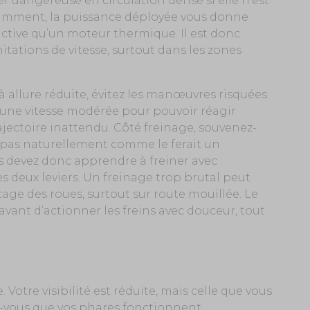
er dangereuse en circulation dense si elle n’est
tamment, la puissance déployée vous donne
active qu’un moteur thermique. Il est donc
itations de vitesse, surtout dans les zones
 allure réduite, évitez les manœuvres risquées.
z une vitesse modérée pour pouvoir réagir
ectoire inattendu. Côté freinage, souvenez-
t pas naturellement comme le ferait un
s devez donc apprendre à freiner avec
es deux leviers. Un freinage trop brutal peut
cage des roues, surtout sur route mouillée. Le
r avant d’actionner les freins avec douceur, tout
 Votre visibilité est réduite, mais celle que vous
ez-vous que vos phares fonctionnent