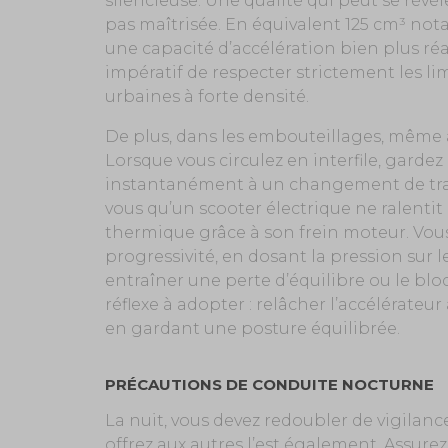
silencieuse. Une qualité qui peut se révél
pas maîtrisée. En équivalent 125 cm³ no
une capacité d’accélération bien plus ré
impératif de respecter strictement les lim
urbaines à forte densité.
De plus, dans les embouteillages, même à
Lorsque vous circulez en interfile, garde
instantanément à un changement de traj
vous qu’un scooter électrique ne ralenti
thermique grâce à son frein moteur. Vou
progressivité, en dosant la pression sur l
entraîner une perte d’équilibre ou le blo
réflexe à adopter : relâcher l’accélérateu
en gardant une posture équilibrée.
PRÉCAUTIONS DE CONDUITE NOCTURNE
La nuit, vous devez redoubler de vigilance.
offrez aux autres l’est également. Assur