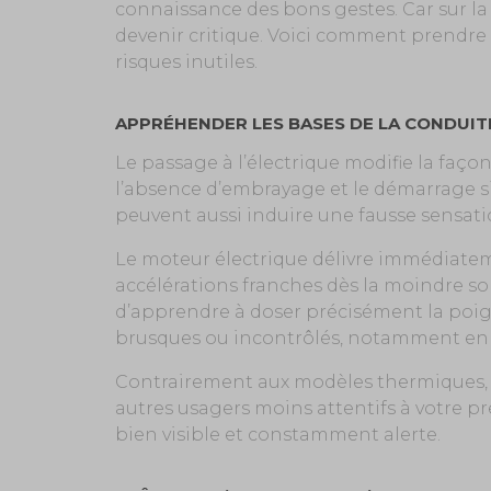
connaissance des bons gestes. Car sur la
devenir critique. Voici comment prendre
risques inutiles.
APPRÉHENDER LES BASES DE LA CONDUIT
Le passage à l’électrique modifie la faço
l’absence d’embrayage et le démarrage sil
peuvent aussi induire une fausse sensatio
Le moteur électrique délivre immédiateme
accélérations franches dès la moindre soll
d’apprendre à doser précisément la poig
brusques ou incontrôlés, notamment en
Contrairement aux modèles thermiques, 
autres usagers moins attentifs à votre p
bien visible et constamment alerte.