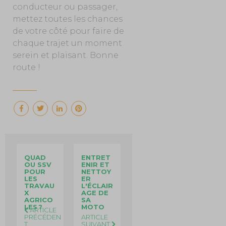
conducteur ou passager,
mettez toutes les chances
de votre côté pour faire de
chaque trajet un moment
serein et plaisant. Bonne
route !
QUAD
ENTRET
OU SSV
ENIR ET
POUR
NETTOY
LES
ER
TRAVAU
L'ÉCLAIR
X
AGE DE
AGRICO
SA
LES ?
MOTO
ARTICLE
PRÉCÉDEN
ARTICLE
T
SUIVANT