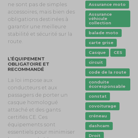
ne sont pas de simples
Assurance moto
accessoires, mais bien des
Assurance
véhicule
obligations destinées à
collection
garantir une meilleure
balade moto
stabilité et sécurité sur la
route.
carte grise
Casque
CES
L’ÉQUIPEMENT
circuit
OBLIGATOIRE ET
RECOMMANDÉ
code de la route
La loi impose aux
conduite
écoresponsable
conducteurs et aux
passagers de porter un
constat
casque homologué
covoiturage
attaché et des gants
créneau
certifiés CE. Ces
équipements sont
dashcam
essentiels pour minimiser
Droit