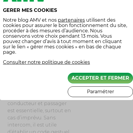
un mouvement brusque
GERER MES COOKIES
du passager peut
Notre
blog AMV
et nos
partenaires
utilisent des
surprendre le conducteur
cookies pour assurer le bon fonctionnement du site,
et provoquer un écart
procéder à des mesures d’audience. Nous
involontaire. D’où
conservons votre choix pendant 13 mois. Vous
pouvez changer d’avis à tout moment en cliquant
l’importance de bien
sur le lien « gérer mes cookies » en bas de chaque
s’informer et de se
page.
coordonner avant de
Consulter notre politique de cookies
prendre la route.
ACCEPTER ET FERMER
COMMUNIQUER
EFFICACEMENT
Paramétrer
La communication entre
conducteur et passager
est essentielle, surtout en
cas d’imprévu. Sans
intercom, il est utile
d’établir un code gestuel