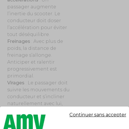
passager augmente
l’inertie du scooter. Le
conducteur doit doser
l’accélération pour éviter
tout déséquilibre.
Freinages
: Avec plus de
poids, la distance de
freinage s’allonge.
Anticiper et ralentir
progressivement est
primordial.
Virages
: Le passager doit
suivre les mouvements du
conducteur et s’incliner
naturellement avec lui,
sans chercher à
Continuer sans accepter
compenser.
Une mauvaise posture ou