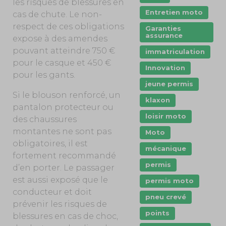
les risques de blessures en
Entretien moto
cas de chute. Le non-
respect de ces obligations
Garanties
assurance
expose à des amendes
pouvant atteindre 750 €
immatriculation
pour le casque et 450 €
Innovation
pour les gants.
jeune permis
Si le blouson renforcé, un
klaxon
pantalon protecteur ou
loisir moto
des chaussures
montantes ne sont pas
Moto
obligatoires, il est
mécanique
fortement recommandé
permis
d’en porter. Le passager
est aussi exposé que le
permis moto
conducteur et doit
pneu crevé
prévenir les risques de
points
blessures en cas de choc,