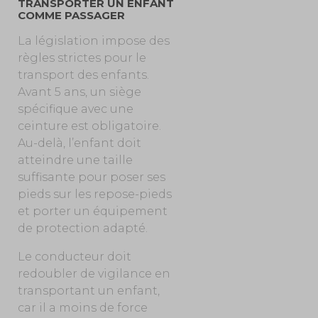
TRANSPORTER UN ENFANT
COMME PASSAGER
La législation impose des
règles strictes pour le
transport des enfants.
Avant 5 ans, un siège
spécifique avec une
ceinture est obligatoire.
Au-delà, l’enfant doit
atteindre une taille
suffisante pour poser ses
pieds sur les repose-pieds
et porter un équipement
de protection adapté.
Le conducteur doit
redoubler de vigilance en
transportant un enfant,
car il a moins de force