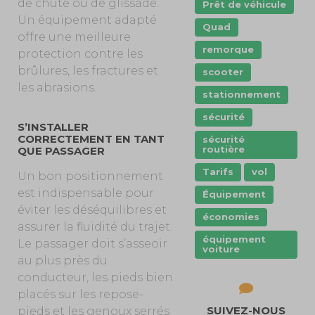
de chute ou de glissade.
Prêt de véhicule
Un équipement adapté
Quad
offre une meilleure
remorque
protection contre les
brûlures, les fractures et
scooter
les abrasions.
stationnement
sécurité
S’INSTALLER
CORRECTEMENT EN TANT
sécurité
routière
QUE PASSAGER
Tarifs
vol
Un bon positionnement
est indispensable pour
Équipement
éviter les déséquilibres et
économies
assurer la fluidité du trajet.
équipement
Le passager doit s’asseoir
voiture
au plus près du
conducteur, les pieds bien
placés sur les repose-
SUIVEZ-NOUS
pieds et les genoux serrés