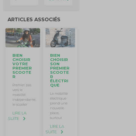
ARTICLES ASSOCIÉS
BIEN
BIEN
CHOISIR
CHOISIR
VOTRE
SON
PREMIER
PREMIER
SCOOTE
SCOOTE
R
R
ÉLECTRI
QUE
Premier pas
vers la
La mobilité
mobilité
électrique
indépendante,
prend une
le scooter
nouvelle
LIRE LA
place,
surtout
SUITE
LIRE LA
SUITE