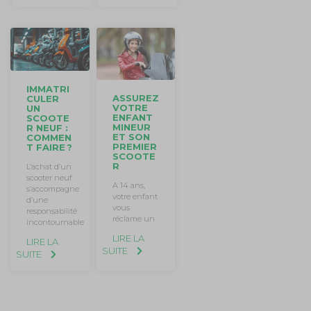
IMMATRI
ASSUREZ
CULER
VOTRE
UN
ENFANT
SCOOTE
MINEUR
R NEUF :
ET SON
COMMEN
PREMIER
T FAIRE ?
SCOOTE
R
L’achat d’un
scooter neuf
A 14 ans,
s’accompagne
votre enfant
d’une
vous
responsabilité
réclame un
incontournable
LIRE LA
LIRE LA
SUITE
SUITE