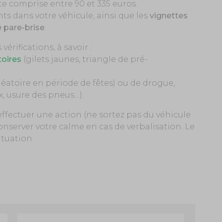
 comprise entre 90 et 335 euros.
ts dans votre véhicule, ainsi que les
vignettes
e pare-brise
.
vérifications, à savoir :
toires
(gilets jaunes, triangle de pré-
léatoire en période de fêtes) ou de drogue,
x, usure des pneus…).
ffectuer une action (ne sortez pas du véhicule
 conserver votre calme en cas de verbalisation. Le
ituation.