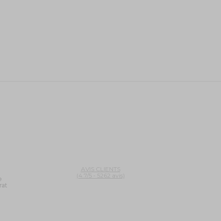
AVIS CLIENTS
(4.7/5 - 5262 avis)
e
rat