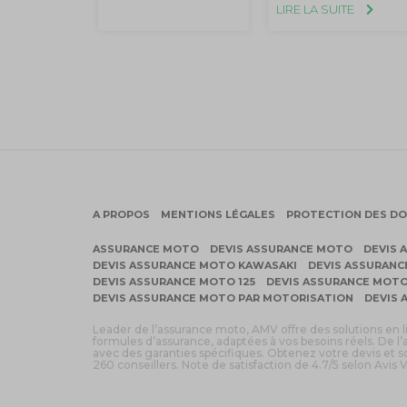
LIRE LA SUITE
A PROPOS
MENTIONS LÉGALES
PROTECTION DES D
ASSURANCE MOTO
DEVIS ASSURANCE MOTO
DEVIS 
DEVIS ASSURANCE MOTO KAWASAKI
DEVIS ASSURAN
DEVIS ASSURANCE MOTO 125
DEVIS ASSURANCE MOTO
DEVIS ASSURANCE MOTO PAR MOTORISATION
DEVIS 
Leader de l’assurance moto, AMV offre des solutions en 
formules d’assurance, adaptées à vos besoins réels. De l’
avec des garanties spécifiques. Obtenez votre devis et
260 conseillers. Note de satisfaction de 4.7/5 selon Avis V