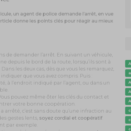
icule, un agent de police demande l’arrêt, en vue
article donne les points clés pour réagir au mieux
ns de demander l’arrêt. En suivant un véhicule,
e depuis le bord de la route, lorsqu’ils sont à
A
. Dans les deux cas, dès que vous les remarquez,
a
 indiquer que vous avez compris. Puis :
A
té, à l’endroit indiqué par l’agent, ou dans un
ble.
A
 Vous pouvez même ôter les clés du contact et
A
ontrer votre bonne coopération.
c
s a arrêté, c’est sans doute qu’une infraction au
des gestes lents,
soyez cordial et coopératif
.
c
ant par exemple.
c