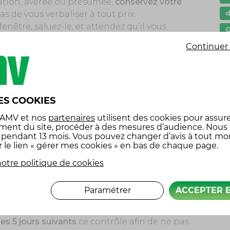
station, avérée ou présumée,
conservez votre
as de vous verbaliser à tout prix.
enêtre, saluez-le, et attendez qu’il vous
G
nner.
Continuer 
I
e état, ou la vitesse à laquelle vous rouliez,
l
rité ne fait souvent qu’aggraver la situation si
t. Peut-être êtes vous simplement arrêté pour
p
onnaissance, ou même pour « simple contrôle ».
P
ES COOKIES
s
 AMV
et nos
partenaires
utilisent des cookies pour assure
ment du site, procéder à des mesures d’audience. Nous
s
licier vous demandera toujours de présenter les
x pendant 13 mois. Vous pouvez changer d’avis à tout m
r le lien « gérer mes cookies » en bas de chaque page.
à savoir :
é
otre politique de cookies
Paramétrer
ACCEPTER 
rouvent manquants, l’amende encourue est de 11
e de présenter le document manquant dans un
les 5 jours suivants
ce contrôle afin de ne pas