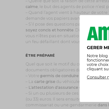
– Quelle que soit la raison de cette arre
calme
, le but des agents de police n’est p
– Quand l’agent vient à hauteur de votre f
demande vos papiers avant de les lui do
– S’il pose des questions par rapport à votr
soyez concis et honnête
. Dissimuler la vé
vous n’êtes pas en situation de bon droi
un feu défaillant dont vous n’avez pas c
GERER M
ÊTRE PRÉPARÉ
Notre
blog
fonctionne
Quel que soit le motif du contrôle, le po
votre choi
cliquant su
documents obligatoires dans une voiture, 
– Votre
permis de conduire
Consulter n
– La
carte grise
du véhicule
–
L’attestation d’assurance
du véhicule
– Si un ou plusieurs de ces papiers se t
(ou 33) euros. Il sera ensuite nécessair
commissariat ou une gendarmerie
dans 