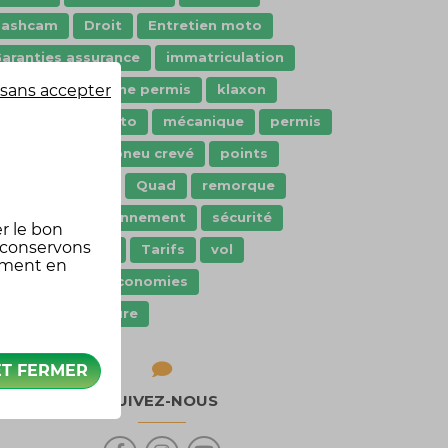
dashcam
Droit
Entretien moto
aranties assurance
immatriculation
sans accepter
nnovation
jeune permis
klaxon
oisir moto
Moto
mécanique
permis
ermis moto
pneu crevé
points
rêt de véhicule
Quad
remorque
cooter
stationnement
sécurité
r le bon
 conservons
écurité routière
Tarifs
vol
oment en
Équipement
économies
quipement voiture
ET FERMER
SUIVEZ-NOUS