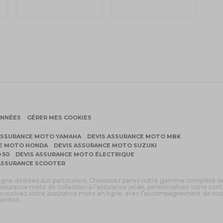
ONNÉES
GÉRER MES COOKIES
ASSURANCE MOTO YAMAHA
DEVIS ASSURANCE MOTO MBK
CE MOTO HONDA
DEVIS ASSURANCE MOTO SUZUKI
 50
DEVIS ASSURANCE MOTO ÉLECTRIQUE
ASSURANCE SCOOTER
ligne dédiées aux particuliers. Choisissez parmi notre gamme complète d
assurance moto de collection à l’assurance jetski, personnalisez votre cont
 souscrivez votre assurance moto en ligne, avec l’accompagnement de nos
érifiés.