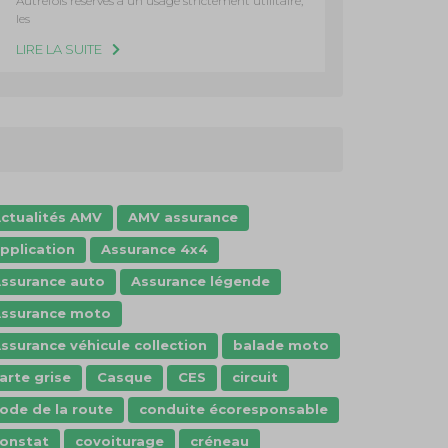
Autrefois réservés à un usage strictement utilitaire,
les
LIRE LA SUITE
ctualités AMV
AMV assurance
pplication
Assurance 4x4
ssurance auto
Assurance légende
ssurance moto
ssurance véhicule collection
balade moto
arte grise
Casque
CES
circuit
ode de la route
conduite écoresponsable
onstat
covoiturage
créneau