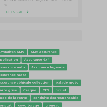
Autrefois réservés à un usage strictement utilitaire,
les
LIRE LA SUITE
ctualités AMV
AMV assurance
pplication
Assurance 4x4
ssurance auto
Assurance légende
ssurance moto
ssurance véhicule collection
balade moto
arte grise
Casque
CES
circuit
ode de la route
conduite écoresponsable
onstat
covoiturage
créneau