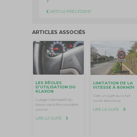
?
ARTICLE PRÉCÉDENT
ARTICLES ASSOCIÉS
LES RÈGLES
LIMITATION DE LA
D’UTILISATION DU
VITESSE À 80KM/H
KLAXON
C’est un sujet qui a fait
L’usage intempestif du
couler beaucoup
klaxon peut être considéré
LIRE LA SUITE
comme
LIRE LA SUITE