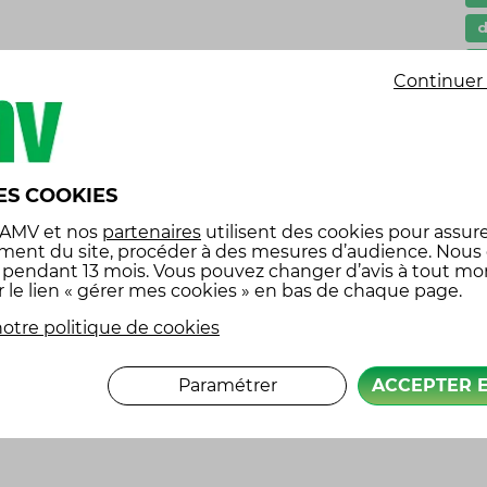
rtez les secours qu’un accident de la circulation
G
Continuer 
oute, privilégiez les bornes d’appel, lesquelles
I
cilement le lieu de l’accident.
l
ecours suivants :
p
ES COOKIES
P
 AMV
et nos
partenaires
utilisent des cookies pour assure
s
ment du site, procéder à des mesures d’audience. Nous
x pendant 13 mois. Vous pouvez changer d’avis à tout m
s
r le lien « gérer mes cookies » en bas de chaque page.
anderont certains renseignements. Essayez de les
 déclencher rapidement le départ des secours :
otre politique de cookies
é
Paramétrer
ACCEPTER 