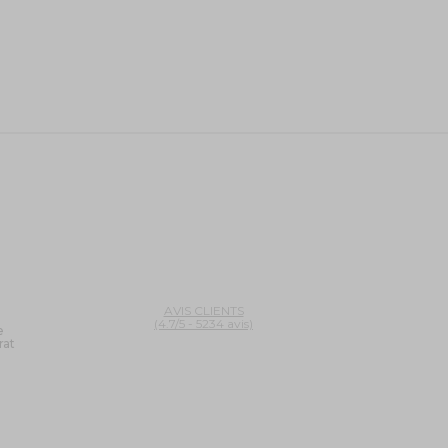
AVIS CLIENTS
(4.7/5 - 5234 avis)
e
rat