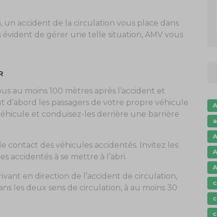
 un accident de la circulation vous place dans
as évident de gérer une telle situation, AMV vous
R
ous au moins 100 mètres après l’accident et
t d’abord les passagers de votre propre véhicule
A
véhicule et conduisez-les derrière une barrière
a
A
 le contact des véhicules accidentés. Invitez les
A
 accidentés à se mettre à l’abri.
A
ivant en direction de l’accident de circulation,
c
dans les deux sens de circulation, à au moins 30
c
c