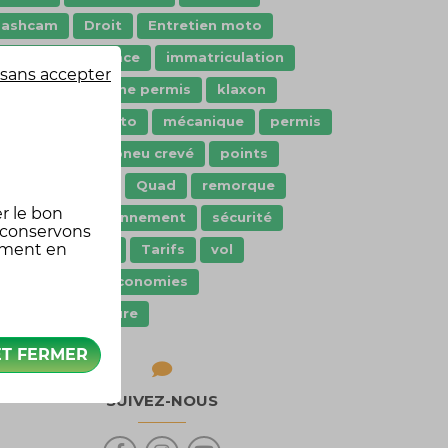
dashcam
Droit
Entretien moto
aranties assurance
immatriculation
sans accepter
nnovation
jeune permis
klaxon
oisir moto
Moto
mécanique
permis
ermis moto
pneu crevé
points
rêt de véhicule
Quad
remorque
r le bon
cooter
stationnement
sécurité
 conservons
oment en
écurité routière
Tarifs
vol
Équipement
économies
quipement voiture
ET FERMER
SUIVEZ-NOUS