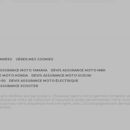
ONNÉES
GÉRER MES COOKIES
ASSURANCE MOTO YAMAHA
DEVIS ASSURANCE MOTO MBK
CE MOTO HONDA
DEVIS ASSURANCE MOTO SUZUKI
 50
DEVIS ASSURANCE MOTO ÉLECTRIQUE
ASSURANCE SCOOTER
ligne dédiées aux particuliers. Choisissez parmi notre gamme complète d
assurance moto de collection à l’assurance jetski, personnalisez votre cont
 souscrivez votre assurance moto en ligne, avec l’accompagnement de nos
érifiés.