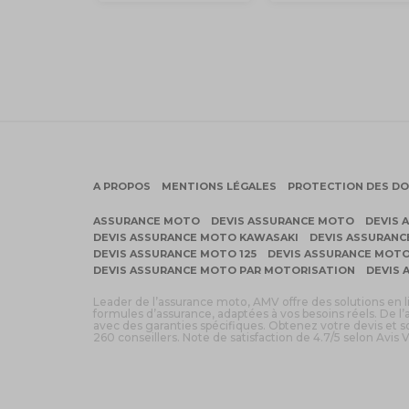
A PROPOS
MENTIONS LÉGALES
PROTECTION DES D
ASSURANCE MOTO
DEVIS ASSURANCE MOTO
DEVIS 
DEVIS ASSURANCE MOTO KAWASAKI
DEVIS ASSURAN
DEVIS ASSURANCE MOTO 125
DEVIS ASSURANCE MOTO
DEVIS ASSURANCE MOTO PAR MOTORISATION
DEVIS 
Leader de l’assurance moto, AMV offre des solutions en 
formules d’assurance, adaptées à vos besoins réels. De l’
avec des garanties spécifiques. Obtenez votre devis et
260 conseillers. Note de satisfaction de 4.7/5 selon Avis V