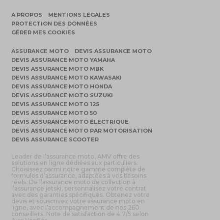
A PROPOS
MENTIONS LÉGALES
PROTECTION DES DONNÉES
GÉRER MES COOKIES
ASSURANCE MOTO
DEVIS ASSURANCE MOTO
DEVIS ASSURANCE MOTO YAMAHA
DEVIS ASSURANCE MOTO MBK
DEVIS ASSURANCE MOTO KAWASAKI
DEVIS ASSURANCE MOTO HONDA
DEVIS ASSURANCE MOTO SUZUKI
DEVIS ASSURANCE MOTO 125
DEVIS ASSURANCE MOTO 50
DEVIS ASSURANCE MOTO ÉLECTRIQUE
DEVIS ASSURANCE MOTO PAR MOTORISATION
DEVIS ASSURANCE SCOOTER
Leader de l’assurance moto, AMV offre des
solutions en ligne dédiées aux particuliers.
Choisissez parmi notre gamme complète de
formules d’assurance, adaptées à vos besoins
réels. De l’assurance moto de collection à
l’assurance jetski, personnalisez votre contrat
avec des garanties spécifiques. Obtenez votre
devis et souscrivez votre assurance moto en
ligne, avec l’accompagnement de nos 260
conseillers. Note de satisfaction de 4.7/5 selon