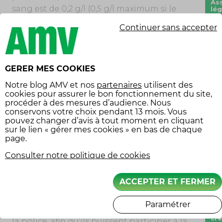
As
sang est de 0,2 g/l (0,5 g/l maximum si le
lé
permis n’est pas probatoire).
As
Continuer sans accepter
mo
En cas de non-respect de la loi, prévoir six
As
points en moins sur le permis et d’une
véh
col
amende forfaitaire de 135€.
GERER MES COOKIES
ba
Il est préférable d’avoir recours à un service
Notre
blog AMV
et nos
partenaires
utilisent des
car
cookies pour assurer le bon fonctionnement du site,
de taxis, ou prévoir un couchage sur place.
procéder à des mesures d’audience. Nous
Astuce pour les futurs mariés, se procurer
Ca
conservons votre choix pendant 13 mois. Vous
un lot d’éthylotests pour s’assurer que
pouvez changer d’avis à tout moment en cliquant
cir
sur le lien « gérer mes cookies » en bas de chaque
leurs invités ne mettent pas
leur vie (ou
page.
co
celles des autres) en danger.
ro
Consulter notre politique de cookies
co
AUTRES RECOMMANDATIONS POUR VOTRE
éc
CORTÈGE DE MARIAGE
ACCEPTER ET FERMER
co
Il peut être utile, en amont de la
co
Paramétrer
cérémonie, de prévenir les gendarmes ou
cr
la police, afin qu’ils puissent participer à la