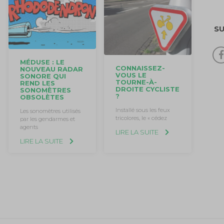
S
MÉDUSE : LE
CONNAISSEZ-
NOUVEAU RADAR
VOUS LE
SONORE QUI
TOURNE-À-
REND LES
DROITE CYCLISTE
SONOMÈTRES
?
OBSOLÈTES
Installé sous les feux
Les sonomètres utilisés
tricolores, le « cédez
par les gendarmes et
agents
LIRE LA SUITE
LIRE LA SUITE