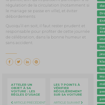
régulation de la circulation (notamment si
da
le mariage se passe en ville), et éviter
Dro
débordements.
En
Quoiqu’il en soit, il faut rester prudent et
Ga
responsable pour profiter de cette journée
as
de célébration, dans la bonne humeur et
im
sans accident.
In
je
kl
loi
Mo
mé
ATTELER UN
LES 7 POINTS À
OBJET À SA
VÉRIFIER
VOITURE : LES
RÉGULIÈREMENT
pe
RÈGLES D’USAGE
SUR SA VOITURE
pe
ARTICLE PRÉCÉDENT
ARTICLE SUIVANT