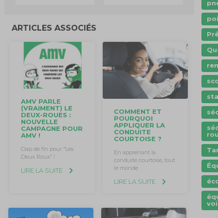
pn
po
ARTICLES ASSOCIÉS
Prê
Qu
re
sc
st
AMV PARLE
(VRAIMENT) LE
COMMENT ET
séc
DEUX-ROUES :
POURQUOI
NOUVELLE
APPLIQUER LA
séc
CAMPAGNE POUR
CONDUITE
rou
AMV !
COURTOISE ?
Clap de fin pour “Les
Tar
En apprenant la
Deux Roux” !
conduite courtoise, tout
Éq
le monde
LIRE LA SUITE
éc
LIRE LA SUITE
éq
voi