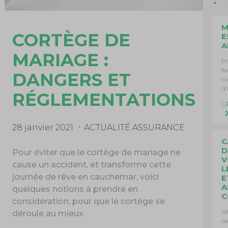
M
CORTÈGE DE
E
A
MARIAGE :
Po
fa
DANGERS ET
co
d’
RÉGLEMENTATIONS
L
28 janvier 2021
ACTUALITÉ ASSURANCE
C
D
Pour éviter que le cortège de mariage ne
V
cause un accident, et transforme cette
L
journée de rêve en cauchemar, voici
E
A
quelques notions à prendre en
C
considération, pour que le cortège se
Al
déroule au mieux.
ca