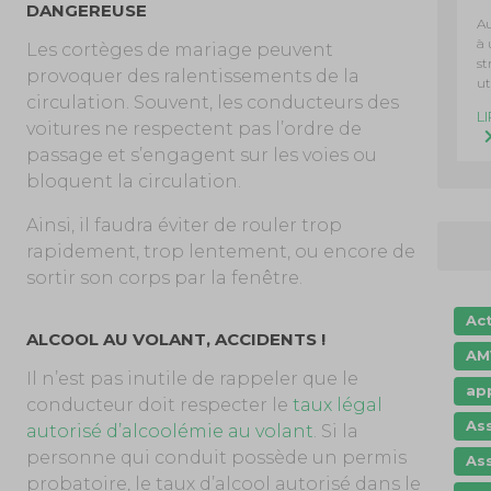
DANGEREUSE
Au
à 
Les cortèges de mariage peuvent
st
provoquer des ralentissements de la
ut
circulation. Souvent, les conducteurs des
L
voitures ne respectent pas l’ordre de
passage et s’engagent sur les voies ou
bloquent la circulation.
Ainsi, il faudra éviter de rouler trop
rapidement, trop lentement, ou encore de
sortir son corps par la fenêtre.
Ac
ALCOOL AU VOLANT, ACCIDENTS !
AM
Il n’est pas inutile de rappeler que le
app
conducteur doit respecter le
taux légal
As
autorisé d’alcoolémie au volant
. Si la
personne qui conduit possède un permis
As
probatoire, le taux d’alcool autorisé dans le