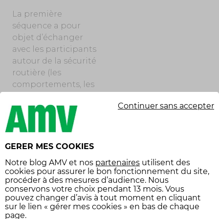
La première
séquence a pour
objet d’échanger
avec les participants
autour de la sécurité
routière (les
comportements, les
risques, les limites…) ;
Continuer sans accepter
Puis, deux séquences
sont consacrées à la
formation à la
conduite hors
GERER MES COOKIES
circulation et en
Notre
blog AMV
et nos
partenaires
utilisent des
circulation.
cookies pour assurer le bon fonctionnement du site,
procéder à des mesures d’audience. Nous
Les élèves sont
conservons votre choix pendant 13 mois. Vous
invités dans un
pouvez changer d’avis à tout moment en cliquant
sur le lien « gérer mes cookies » en bas de chaque
premier temps à
page.