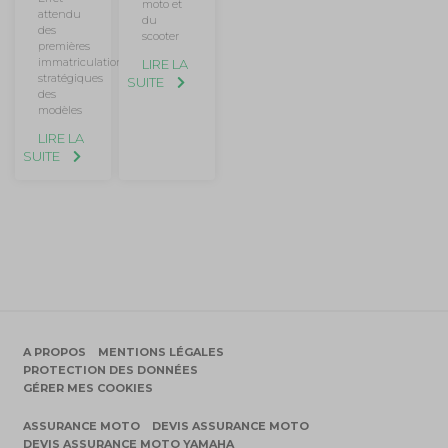
moto et
attendu
du
des
scooter
premières
immatriculations
LIRE LA
stratégiques
SUITE
des
modèles
LIRE LA
SUITE
A PROPOS
MENTIONS LÉGALES
PROTECTION DES DONNÉES
GÉRER MES COOKIES
ASSURANCE MOTO
DEVIS ASSURANCE MOTO
DEVIS ASSURANCE MOTO YAMAHA