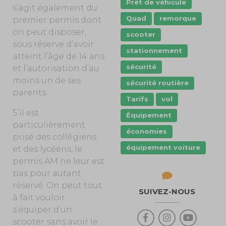
Prêt de véhicule
s’agit également du
Quad
remorque
premier permis dont
on peut disposer,
scooter
sous réserve d’avoir
stationnement
atteint l’âge de 14 ans
sécurité
et l’autorisation d’au
moins un de ses
sécurité routière
parents.
Tarifs
vol
S’il est
Équipement
particulièrement
économies
prisé des collégiens
équipement voiture
et des lycéens, le
permis AM ne leur est
pas pour autant
réservé. On peut tout
SUIVEZ-NOUS
à fait vouloir
s’équiper d’un
scooter sans avoir le