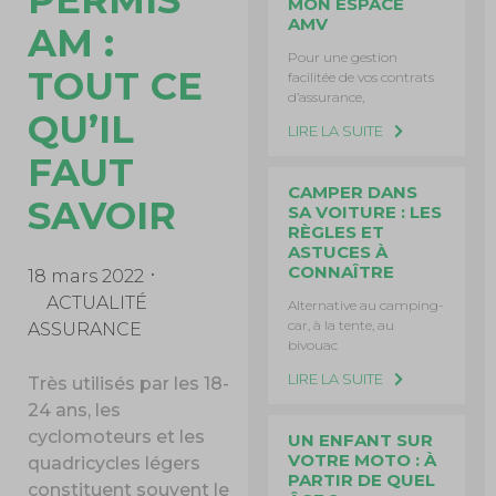
PERMIS
MON ESPACE
AMV
AM :
Pour une gestion
TOUT CE
facilitée de vos contrats
d’assurance,
QU’IL
LIRE LA SUITE
FAUT
CAMPER DANS
SAVOIR
SA VOITURE : LES
RÈGLES ET
ASTUCES À
CONNAÎTRE
18 mars 2022
ACTUALITÉ
Alternative au camping-
car, à la tente, au
ASSURANCE
bivouac
LIRE LA SUITE
Très utilisés par les 18-
24 ans, les
cyclomoteurs et les
UN ENFANT SUR
VOTRE MOTO : À
quadricycles légers
PARTIR DE QUEL
constituent souvent le