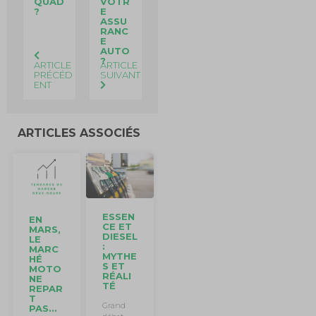
QUAD
VOTR
?
E
ASSU
RANC
E
AUTO
?
ARTICLE
ARTICLE
PRÉCÉD
SUIVANT
ENT
ARTICLES ASSOCIÉS
ESSEN
EN
CE ET
MARS,
DIESEL
LE
:
MARC
MYTHE
HÉ
S ET
MOTO
RÉALI
NE
TÉ
REPAR
T
Grand
PAS…