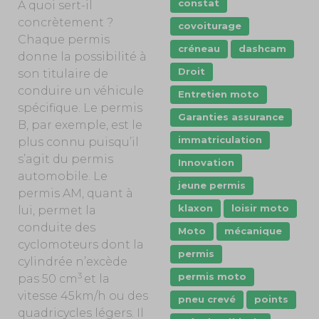
constat
À quoi sert-il
concrètement ?
covoiturage
Chaque permis
créneau
dashcam
donne la possibilité à
Droit
son titulaire de
conduire un véhicule
Entretien moto
spécifique. Le permis
Garanties assurance
B, par exemple, est le
immatriculation
plus connu puisqu’il
s’agit du permis
Innovation
automobile. Le
jeune permis
permis AM, quant à
klaxon
loisir moto
lui, permet la
conduite des
Moto
mécanique
cyclomoteurs dont la
permis
cylindrée n’excède
3
permis moto
pas 50 cm
et la
vitesse 45km/h ou des
pneu crevé
points
quadricycles légers. Il