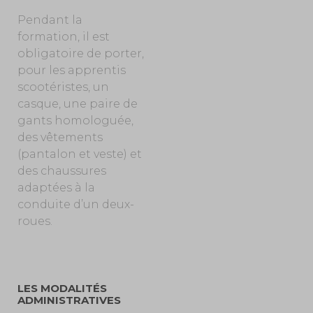
Pendant la
formation, il est
obligatoire de porter,
pour les apprentis
scootéristes, un
casque, une paire de
gants homologuée,
des vêtements
(pantalon et veste) et
des chaussures
adaptées à la
conduite d’un deux-
roues.
LES MODALITÉS
ADMINISTRATIVES