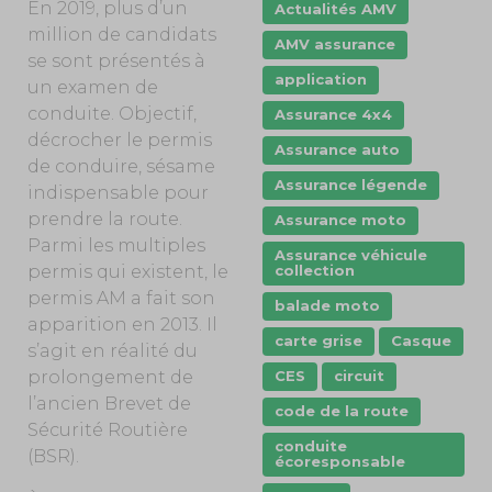
En 2019, plus d’un
Actualités AMV
million de candidats
AMV assurance
se sont présentés à
application
un examen de
conduite. Objectif,
Assurance 4x4
décrocher le permis
Assurance auto
de conduire, sésame
Assurance légende
indispensable pour
prendre la route.
Assurance moto
Parmi les multiples
Assurance véhicule
collection
permis qui existent, le
permis AM a fait son
balade moto
apparition en 2013. Il
carte grise
Casque
s’agit en réalité du
CES
circuit
prolongement de
l’ancien Brevet de
code de la route
Sécurité Routière
conduite
(BSR).
écoresponsable