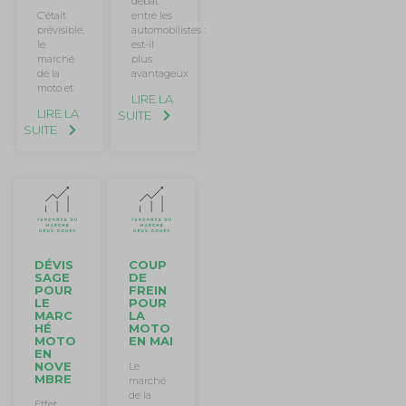
débat
entre les
C’était
automobilistes :
prévisible,
est-il
le
plus
marché
avantageux
de la
moto et
LIRE LA
LIRE LA
SUITE
SUITE
DÉVIS
COUP
SAGE
DE
POUR
FREIN
LE
POUR
MARC
LA
HÉ
MOTO
MOTO
EN MAI
EN
NOVE
Le
MBRE
marché
de la
Effet