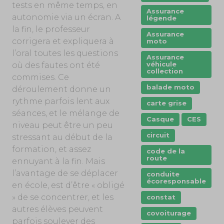
tests en même temps, en
Assurance
autonomie via un écran. A
légende
la fin, le professeur
Assurance
corrigera et expliquera à
moto
l’oral toutes les questions
Assurance
véhicule
où des fautes ont été
collection
commises. Ce
balade moto
déroulement donne un
rythme parfois lent aux
carte grise
séances, et le mélange de
Casque
CES
niveau peut être un peu
circuit
stressant au début de la
formation, et assez
code de la
route
ennuyant à la fin. Mais
l’avantage de se déplacer
conduite
écoresponsable
en école, est d’être « obligé
» de se concentrer, et les
constat
autres élèves peuvent
covoiturage
parfois soulever des