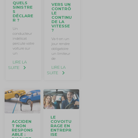
QUELS
VERS UN
SINISTRE
CONTRÔ
S
LE
DÉCLARE
CONTINU
R ?
DE LA
VITESSE
Un
?
conducteur
indélicat
Va-t-on un
percute votre
jour rendre
voiture sur
obligatoire
un
un limiteur
de
LIRE LA
LIRE LA
SUITE
SUITE
LE
ACCIDEN
COVOITU
T NON
RAGE EN
RESPONS
ENTREPR
ABLE :
ISE