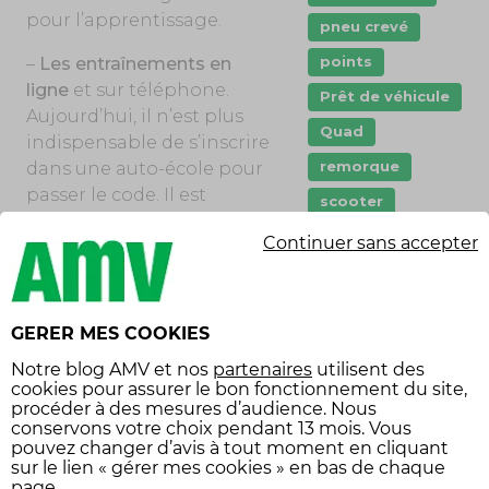
pour l’apprentissage.
pneu crevé
points
–
Les entraînements en
ligne
et sur téléphone.
Prêt de véhicule
Aujourd’hui, il n’est plus
Quad
indispensable de s’inscrire
remorque
dans une auto-école pour
passer le code. Il est
scooter
possible de réviser seul et
stationnement
Continuer sans accepter
de s’inscrire à l’examen en
sécurité
candidat libre. Et pour se
préparer, des sites et
sécurité
routière
applications proposent
GERER MES COOKIES
des formations
Tarifs
vol
Notre
blog AMV
et nos
partenaires
utilisent des
numériques et
cookies pour assurer le bon fonctionnement du site,
Équipement
entraînements interactifs.
procéder à des mesures d’audience. Nous
économies
conservons votre choix pendant 13 mois. Vous
Mais peu d’entre eux sont
pouvez changer d’avis à tout moment en cliquant
gratuits, ou alors ils sont
équipement
sur le lien « gérer mes cookies » en bas de chaque
voiture
assez limités.
page.