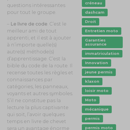
créneau
questions intéressantes
pour tout le groupe.
dashcam
Droit
–
Le livre de code
. C’est le
meilleur ami de tout
Entretien moto
apprenti, et il est à ajouter
Garanties
assurance
à n’importe quelle(s)
autre(s) méthode(s)
immatriculation
d’apprentissage. C’est la
Innovation
bible du code de la route. Il
jeune permis
recense toutes les règles et
connaissances par
klaxon
catégories, les panneaux,
loisir moto
voyants et autres symboles.
Moto
S’il ne constitue pas la
lecture la plus captivante
mécanique
qui soit, l’avoir quelques
permis
temps en livre de chevet
permis moto
sera un avantage énorme