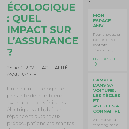
ÉCOLOGIQUE
: QUEL
MON
ESPACE
AMV
IMPACT SUR
Pour une gestion
L’ASSURANCE
facilitée de vos
contrats
?
d’assurance,
LIRE LA SUITE
25 août 2021
ACTUALITÉ
ASSURANCE
CAMPER
DANS SA
Un véhicule écologique
VOITURE :
LES RÈGLES
présente de nombreux
ET
avantages. Les véhicules
ASTUCES À
électriques et hybrides
CONNAÎTRE
répondent autant aux
Alternative au
préoccupations croissantes
camping-car, à