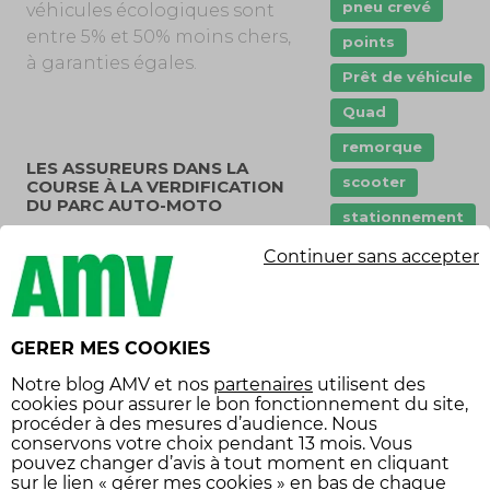
pneu crevé
véhicules écologiques sont
entre 5% et 50% moins chers,
points
à garanties égales.
Prêt de véhicule
Quad
remorque
LES ASSUREURS DANS LA
scooter
COURSE À LA VERDIFICATION
DU PARC AUTO-MOTO
stationnement
De plus en plus d’assureurs
sécurité
Continuer sans accepter
proposent des contrats
sécurité
spécifiques aux véhicules
routière
électriques et hybrides.
Tarifs
vol
GERER MES COOKIES
Comment expliquer
Équipement
toutefois la différence de
Notre
blog AMV
et nos
partenaires
utilisent des
coût ? Pour le comprendre, il
cookies pour assurer le bon fonctionnement du site,
économies
procéder à des mesures d’audience. Nous
faut revenir au mécanisme
conservons votre choix pendant 13 mois. Vous
équipement
même de l’assurance. Pour
voiture
pouvez changer d’avis à tout moment en cliquant
être assuré, il faut régler une
sur le lien « gérer mes cookies » en bas de chaque