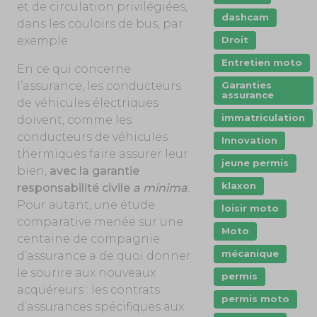
et de circulation privilégiées,
dashcam
dans les couloirs de bus, par
exemple.
Droit
Entretien moto
En ce qui concerne
l’assurance, les conducteurs
Garanties
assurance
de véhicules électriques
immatriculation
doivent, comme les
conducteurs de véhicules
Innovation
thermiques faire assurer leur
jeune permis
bien,
avec la garantie
klaxon
responsabilité civile
a minima
.
Pour autant, une étude
loisir moto
comparative menée sur une
Moto
centaine de compagnie
mécanique
d’assurance a de quoi donner
le sourire aux nouveaux
permis
acquéreurs : les contrats
permis moto
d’assurances spécifiques aux