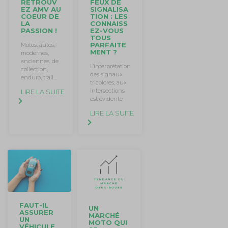
RETROUV
FEUX DE
EZ AMV AU
SIGNALISA
COEUR DE
TION : LES
LA
CONNAISS
PASSION !
EZ-VOUS
TOUS
PARFAITE
Motos, autos,
MENT ?
modernes,
anciennes, de
L’interprétation
collection,
des signaux
enduro, trail…
tricolores, aux
intersections
LIRE LA SUITE
est évidente
LIRE LA SUITE
FAUT-IL
UN
ASSURER
MARCHÉ
UN
MOTO QUI
VÉHICULE