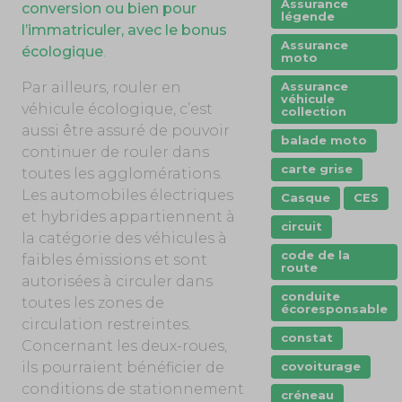
Assurance
conversion ou bien pour
légende
l’immatriculer, avec le bonus
Assurance
écologique
.
moto
Par ailleurs, rouler en
Assurance
véhicule
véhicule écologique, c’est
collection
aussi être assuré de pouvoir
balade moto
continuer de rouler dans
carte grise
toutes les agglomérations.
Les automobiles électriques
Casque
CES
et hybrides appartiennent à
circuit
la catégorie des véhicules à
code de la
faibles émissions et sont
route
autorisées à circuler dans
conduite
toutes les zones de
écoresponsable
circulation restreintes.
constat
Concernant les deux-roues,
ils pourraient bénéficier de
covoiturage
conditions de stationnement
créneau