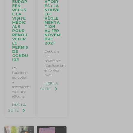
ATOIR
EUROP
ES : LA
ÉEN
NOUVE
REFUS
LLE
E LA
RÈGLE
VISITE
MENTA
MÉDIC
TION
ALE
AU 1ER
POUR
NOVEM
RENOU
BRE
VELER
2021
LE
PERMIS
DE
Depuis le
CONDU
1er
IRE
novembre,
l’équipement
Le
en pneus
Parlement
hiver
européen
a
LIRE LA
récemment
SUITE
voté une
réforme
LIRE LA
SUITE