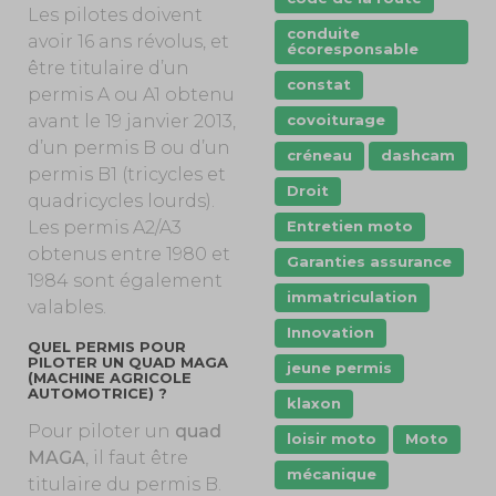
Les pilotes doivent
conduite
avoir 16 ans révolus, et
écoresponsable
être titulaire d’un
constat
permis A ou A1 obtenu
covoiturage
avant le 19 janvier 2013,
d’un permis B ou d’un
créneau
dashcam
permis B1 (tricycles et
Droit
quadricycles lourds).
Entretien moto
Les permis A2/A3
obtenus entre 1980 et
Garanties assurance
1984 sont également
immatriculation
valables.
Innovation
QUEL PERMIS POUR
PILOTER UN QUAD MAGA
jeune permis
(MACHINE AGRICOLE
AUTOMOTRICE) ?
klaxon
Pour piloter un
quad
loisir moto
Moto
MAGA
, il faut être
mécanique
titulaire du permis B.