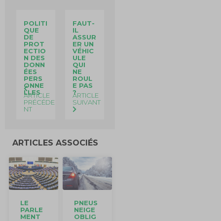
POLITI
FAUT-
QUE
IL
DE
ASSUR
PROT
ER UN
ECTIO
VÉHIC
N DES
ULE
DONN
QUI
ÉES
NE
PERS
ROUL
ONNE
E PAS
LLES
?
ARTICLE
ARTICLE
PRÉCÉDE
SUIVANT
NT
ARTICLES ASSOCIÉS
PNEUS
LE
NEIGE
PARLE
OBLIG
MENT