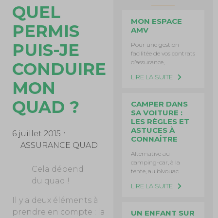
QUEL
MON ESPACE
PERMIS
AMV
PUIS-JE
Pour une gestion
facilitée de vos contrats
d’assurance,
CONDUIRE
LIRE LA SUITE
MON
QUAD ?
CAMPER DANS
SA VOITURE :
LES RÈGLES ET
ASTUCES À
6 juillet 2015
CONNAÎTRE
ASSURANCE QUAD
Alternative au
camping-car, à la
Cela dépend
tente, au bivouac
du quad !
LIRE LA SUITE
Il y a deux éléments à
prendre en compte : la
UN ENFANT SUR