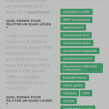
électriques et diesel,
on considère qu’il
Actualités AMV
s’agit d’un
quad lourd
.
AMV assurance
QUEL PERMIS POUR
PILOTER UN QUAD LÉGER
application
?
Assurance 4x4
Le BSR, le permis AM,
le permis A1 (obtenu
Assurance auto
avant le 19 janvier 2013),
Assurance légende
le permis A ou le
Assurance moto
permis B sont requis
pour les pilotes nés à
Assurance véhicule
collection
partir du 1er janvier
1988. Les pilotes
balade moto
doivent avoir 14 ans
carte grise
minimum.
Casque
CES
QUEL PERMIS POUR
PILOTER UN QUAD LOURD
circuit
?
code de la route