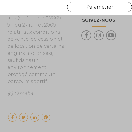
être piloté par des
Paramétrer
jeunes de moins de 14
ans (cf Décret n° 2009-
SUIVEZ-NOUS
911 du 27 juillet 2009
relatif aux conditions
de vente, de cession et
de location de certains
engins motorisés),
sauf dans un
environnement
protégé comme un
parcours sportif.
(c) Yamaha