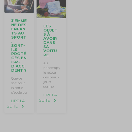
J’EMMÈ
NE DES
LES
ENFAN
OBJET
TS AU
S À
SPORT
AVOIR
:
DANS
SONT-
SA
ILS
VOITU
PROTÉ
RE
GÉS EN
CAS
Au
D’ACCI
printemps,
DENT ?
le retour
des beaux
Que ce
jours
soit pour
donne
la sortie
d’école ou
LIRE LA
SUITE
LIRE LA
SUITE