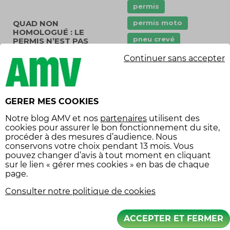
permis
permis moto
QUAD NON
HOMOLOGUÉ : LE
pneu crevé
PERMIS N’EST PAS
NÉCESSAIRE
points
Continuer sans accepter
Pour piloter un
quad
Prêt de véhicule
non homologué
, nul
Quad
remorque
besoin d’un permis de
GERER MES COOKIES
conduire. Par contre,
scooter
son utilisation est très
Notre
blog AMV
et nos
partenaires
utilisent des
stationnement
cookies pour assurer le bon fonctionnement du site,
limitée : il est interdit
procéder à des mesures d’audience. Nous
sécurité
sur la voie publique.
conservons votre choix pendant 13 mois. Vous
Un chemin de forêt
sécurité routière
pouvez changer d’avis à tout moment en cliquant
sur le lien « gérer mes cookies » en bas de chaque
sur le domaine public,
Tarifs
vol
page.
par exemple, est
Équipement
Consulter notre politique de cookies
considéré comme une
voie publique.
économies
ACCEPTER ET FERMER
équipement voiture
Il ne peut pas non plus