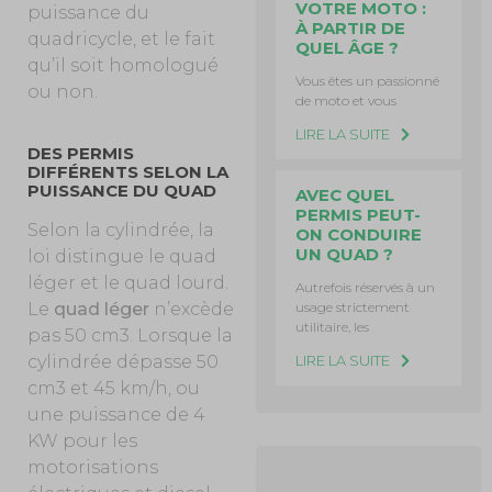
VOTRE MOTO :
puissance du
À PARTIR DE
quadricycle, et le fait
QUEL ÂGE ?
qu’il soit homologué
Vous êtes un passionné
ou non.
de moto et vous
LIRE LA SUITE
DES PERMIS
DIFFÉRENTS SELON LA
PUISSANCE DU QUAD
AVEC QUEL
PERMIS PEUT-
Selon la cylindrée, la
ON CONDUIRE
UN QUAD ?
loi distingue le quad
léger et le quad lourd.
Autrefois réservés à un
usage strictement
Le
quad léger
n’excède
utilitaire, les
pas 50 cm3. Lorsque la
LIRE LA SUITE
cylindrée dépasse 50
cm3 et 45 km/h, ou
une puissance de 4
KW pour les
motorisations