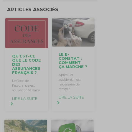
ARTICLES ASSOCIÉS
LE E-
QU’EST-CE
CONSTAT :
QUE LE CODE
COMMENT
DES
ÇA MARCHE ?
ASSURANCES
FRANÇAIS ?
Après un
accident, il est
Le Code de
nécessaire de
l’assurance est
remplir
souvent cité dans
LIRE LA SUITE
LIRE LA SUITE