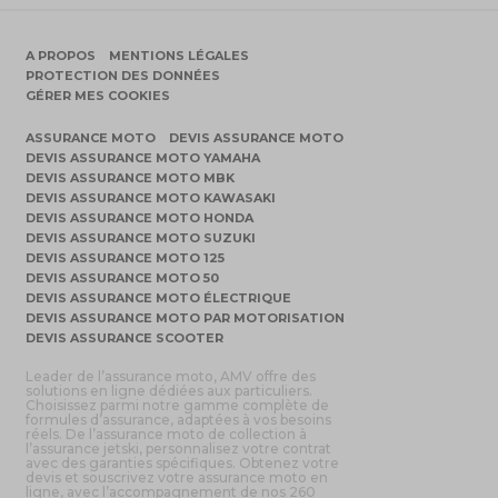
A PROPOS
MENTIONS LÉGALES
PROTECTION DES DONNÉES
GÉRER MES COOKIES
ASSURANCE MOTO
DEVIS ASSURANCE MOTO
DEVIS ASSURANCE MOTO YAMAHA
DEVIS ASSURANCE MOTO MBK
DEVIS ASSURANCE MOTO KAWASAKI
DEVIS ASSURANCE MOTO HONDA
DEVIS ASSURANCE MOTO SUZUKI
DEVIS ASSURANCE MOTO 125
DEVIS ASSURANCE MOTO 50
DEVIS ASSURANCE MOTO ÉLECTRIQUE
DEVIS ASSURANCE MOTO PAR MOTORISATION
DEVIS ASSURANCE SCOOTER
Leader de l’assurance moto, AMV offre des
solutions en ligne dédiées aux particuliers.
Choisissez parmi notre gamme complète de
formules d’assurance, adaptées à vos besoins
réels. De l’assurance moto de collection à
l’assurance jetski, personnalisez votre contrat
avec des garanties spécifiques. Obtenez votre
devis et souscrivez votre assurance moto en
ligne, avec l’accompagnement de nos 260