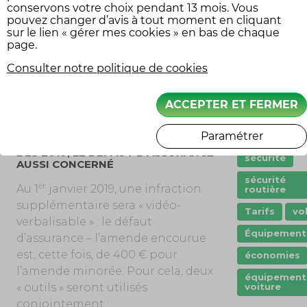
pneu crevé
conservons votre choix pendant 13 mois. Vous
tricolore).
pouvez changer d’avis à tout moment en cliquant
points
Le défaut de port du casque à
sur le lien « gérer mes cookies » en bas de chaque
page.
deux-roues motorisé.
Prêt de véhi
Le stationnement gênant.
Consulter notre politique de cookies
Quad
Mais aussi si vous encombrez un
remorque
carrefour, ne cédez pas le passage
ACCEPTER ET FERMER
à un piéton…
scooter
Paramétrer
stationnem
DÈS 2019, LE DÉFAUT D’ASSURANCE
sécurité
AUSSI CONCERNÉ
sécurité
er
Au 1
janvier 2019, une infraction
routière
supplémentaire sera « vidéo-
Tarifs
vo
verbalisable » : le défaut
Équipement
d’assurance – l’amende encourue
est, cette fois, de 400 € pour
économies
l’amende minorée. Pour cela, deux
équipement
voiture
« outils » seront utilisés
conjointement :