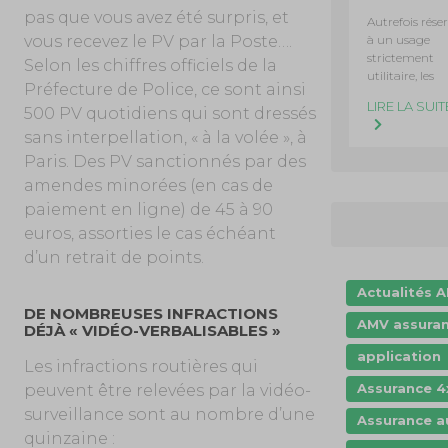
pas que vous avez été surpris, et
Autrefois rése
à un usage
vous recevez le PV par la Poste….
strictement
Selon les chiffres officiels de la
utilitaire, les
Préfecture de Police, ce sont ainsi
LIRE LA SUIT
500 PV quotidiens qui sont dressés
sans interpellation, « à la volée », à
Paris. Des PV sanctionnés par des
amendes minorées (en cas de
paiement en ligne) de 45 à 90
euros, assorties le cas échéant
d’un retrait de points.
Actualités 
DE NOMBREUSES INFRACTIONS
AMV assura
DÉJÀ « VIDÉO-VERBALISABLES »
application
Les infractions routières qui
Assurance 4
peuvent être relevées par la vidéo-
surveillance sont au nombre d’une
Assurance a
quinzaine :