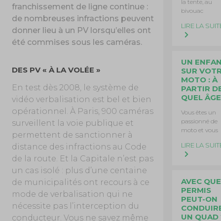
la tente, au
franchissement de ligne continue :
bivouac
de nombreuses infractions peuvent
LIRE LA SUIT
donner lieu à un PV lorsqu’elles ont
été commises sous les caméras.
UN ENFA
DES PV « À LA VOLÉE »
SUR VOT
MOTO : À
En test dès 2008, le système de
PARTIR D
QUEL ÂGE
vidéo verbalisation est bel et bien
opérationnel. À Paris, 900 caméras
Vous êtes un
passionné de
surveillent la voie publique et
moto et vous
permettent de sanctionner à
LIRE LA SUIT
distance des infractions au Code
de la route. Et la Capitale n’est pas
un cas isolé : plus d’une centaine
AVEC QUE
de municipalités ont recours à ce
PERMIS
mode de verbalisation qui ne
PEUT-ON
nécessite pas l’interception du
CONDUIR
UN QUAD 
conducteur. Vous ne savez même