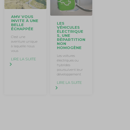
AMV VOUS
INVITE À UNE
LES
BELLE
VÉHICULES
ÉCHAPPÉE
ÉLECTRIQUE
S, UNE
C’est une
RÉPARTITION
aventure unique
NON
à laquelle nous
HOMOGÈNE
vous
Les voitures
LIRE LA SUITE
électriques ou
hybrides
poursuivent leur
développement
LIRE LA SUITE