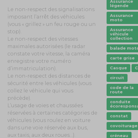
Assurance
légende
Le non-respect des signalisations
Assurance
imposant l’arrêt des véhicules
moto
(vous « grillez » un feu rouge ou un
Assurance
stop).
véhicule
collection
Le non-respect des vitesses
maximales autorisées (le radar
balade mot
constate votre vitesse, la caméra
carte grise
enregistre votre numéro
Casque
C
d’immatriculation).
Le non-respect des distances de
circuit
sécurité entre les véhicules (vous
code de la
collez le véhicule qui vous
route
précède).
conduite
L’usage de voies et chaussées
écorespons
réservées à certaines catégories de
constat
véhicules (vous roulez en voiture
covoiturage
dans une voie réservée aux bus,
aux taxis, aux deux roues…).
créneau