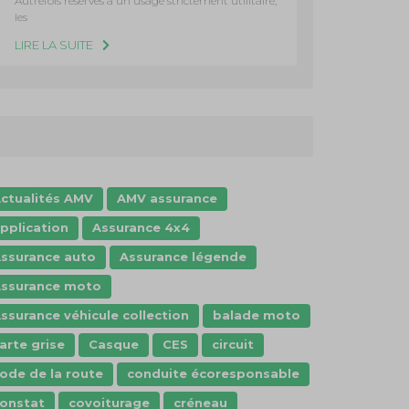
Autrefois réservés à un usage strictement utilitaire,
les
LIRE LA SUITE
ctualités AMV
AMV assurance
pplication
Assurance 4x4
ssurance auto
Assurance légende
ssurance moto
ssurance véhicule collection
balade moto
arte grise
Casque
CES
circuit
ode de la route
conduite écoresponsable
onstat
covoiturage
créneau