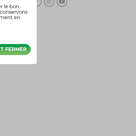
r le bon
 conservons
oment en
ET FERMER