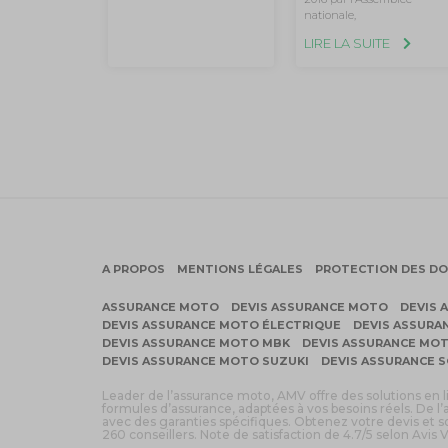
nationale,
LIRE LA SUITE
A PROPOS
MENTIONS LÉGALES
PROTECTION DES D
ASSURANCE MOTO
DEVIS ASSURANCE MOTO
DEVIS 
DEVIS ASSURANCE MOTO ÉLECTRIQUE
DEVIS ASSURA
DEVIS ASSURANCE MOTO MBK
DEVIS ASSURANCE MO
DEVIS ASSURANCE MOTO SUZUKI
DEVIS ASSURANCE 
Leader de l’assurance moto, AMV offre des solutions en 
formules d’assurance, adaptées à vos besoins réels. De l’
avec des garanties spécifiques. Obtenez votre devis et
260 conseillers. Note de satisfaction de 4.7/5 selon Avis V