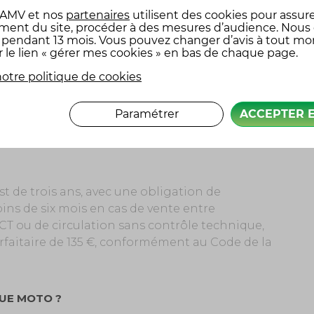
 AMV
et nos
partenaires
utilisent des cookies pour assure
ment du site, procéder à des mesures d’audience. Nous
x pendant 13 mois. Vous pouvez changer d’avis à tout m
r le lien « gérer mes cookies » en bas de chaque page.
de contrôle technique validés, défavorables
otre politique de cookies
pour défaillance critique. En cas de résultat
 propriétaire dispose de deux mois pour
llance critique, les réparations doivent être
Paramétrer
ACCEPTER 
t de trois ans, avec une obligation de
ns de six mois en cas de vente entre
 CT ou de circulation sans contrôle technique,
rfaitaire de 135 €, conformément au Code de la
UE MOTO ?