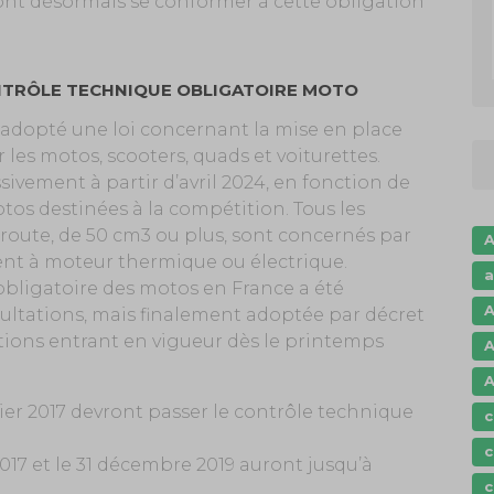
ront désormais se conformer à cette obligation
ONTRÔLE TECHNIQUE OBLIGATOIRE MOTO
dopté une loi concernant la mise en place
les motos, scooters, quads et voiturettes.
ivement à partir d’avril 2024, en fonction de
otos destinées à la compétition. Tous les
 route, de 50 cm3 ou plus, sont concernés par
A
ient à moteur thermique ou électrique.
a
obligatoire des motos en France a été
A
ultations, mais finalement adoptée par décret
itions entrant en vigueur dès le printemps
A
A
ier 2017 devront passer le contrôle technique
c
c
2017 et le 31 décembre 2019 auront jusqu’à
c