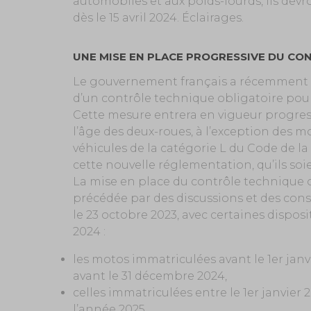
automobiles et aux poids-lourds, ils dev
dès le 15 avril 2024. Éclairages.
UNE MISE EN PLACE PROGRESSIVE DU C
Le gouvernement français a récemment a
d’un contrôle technique obligatoire pour 
Cette mesure entrera en vigueur progress
l’âge des deux-roues, à l’exception des m
véhicules de la catégorie L du Code de la
cette nouvelle réglementation, qu’ils so
La mise en place du contrôle technique 
précédée par des discussions et des cons
le 23 octobre 2023, avec certaines dispos
2024 :
les motos immatriculées avant le 1er janv
avant le 31 décembre 2024,
celles immatriculées entre le 1er janvier 
l’année 2025,