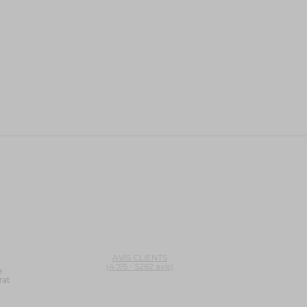
AVIS CLIENTS
(4.7/5 - 5262 avis)
e
rat