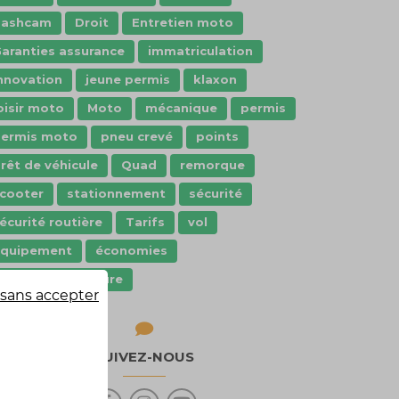
dashcam
Droit
Entretien moto
aranties assurance
immatriculation
nnovation
jeune permis
klaxon
oisir moto
Moto
mécanique
permis
ermis moto
pneu crevé
points
rêt de véhicule
Quad
remorque
cooter
stationnement
sécurité
écurité routière
Tarifs
vol
Équipement
économies
quipement voiture
sans accepter
SUIVEZ-NOUS