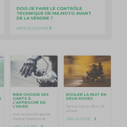
DOIS-JE FAIRE LE CONTRÔLE
TECHNIQUE DE MA MOTO AVANT
DE LA VENDRE ?
ARTICLE SUIVANT
BIEN CHOISIR SES
ROULER LA NUIT EN
S
GANTS À
DEUX-ROUES
L’APPROCHE DE
L’HIVER
Dans la nuit du 28 au 29
O
octobre
Avec les premiers grands
LIRE LA SUITE
froids et l’approche de
LIRE LA SUITE