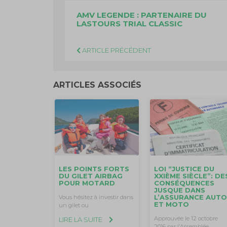
AMV LEGENDE : PARTENAIRE DU
LASTOURS TRIAL CLASSIC
ARTICLE PRÉCÉDENT
ARTICLES ASSOCIÉS
LES POINTS FORTS
LOI “JUSTICE DU
DU GILET AIRBAG
XXIÈME SIÈCLE”: DE
POUR MOTARD
CONSÉQUENCES
JUSQUE DANS
L’ASSURANCE AUT
Vous hésitez à investir dans
ET MOTO
un gilet ou
Approuvée le 12 octobre
LIRE LA SUITE
2016 par l’Assemblée