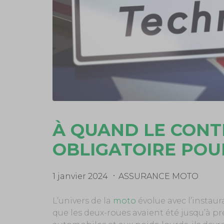
À QUAND LE CONT
OBLIGATOIRE POU
1 janvier 2024
ASSURANCE MOTO
L’univers de la
moto
évolue avec l’instaur
que les deux-roues avaient été jusqu’à 