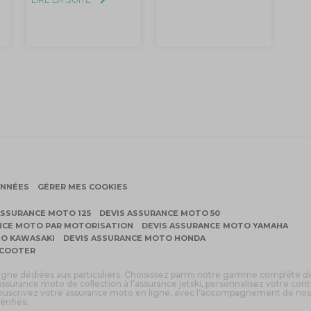
ONNÉES
GÉRER MES COOKIES
ASSURANCE MOTO 125
DEVIS ASSURANCE MOTO 50
NCE MOTO PAR MOTORISATION
DEVIS ASSURANCE MOTO YAMAHA
TO KAWASAKI
DEVIS ASSURANCE MOTO HONDA
SCOOTER
ligne dédiées aux particuliers. Choisissez parmi notre gamme complète d
assurance moto de collection à l’assurance jetski, personnalisez votre cont
 souscrivez votre assurance moto en ligne, avec l’accompagnement de nos
érifiés.