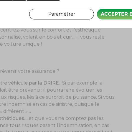
Paramétrer
ACCEPTER 
concentrez-vous sur le confort et l’esthétique.
nalisé, volant en bois et cuir… il vous reste
 voiture unique !
 prévenir votre assurance ?
tre véhicule par la DRIRE
. Si par exemple la
t être prévenu : il pourra faire évoluer les
 risques, liés à ce surcroit de puissance. Si vous
re indemnisé en cas de sinistre, puisque le
 différent »…
sthétiques
… et que vous ne comptez pas les
rance tous risques basent l’indemnisation, en cas