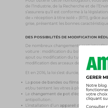
Pour obtenir cette homologation, vous dev
de l’Industrie, de la Recherche et de l’Envi
s’assurera qu’il est conforme à la législation.
de « réception à titre isolé » (RTI), grâc
grise, présentant les bonnes caractéristique
DES POSSIBILITÉS DE MODIFICATION RÉD
De nombreux changements sont interdits, ca
voiture : modification du boîtier électron
ajout ou modification du turbocompresseu
modification des arceaux de sécurité…
Et en 2016, la loi s’est durcie, interdisant d’
GERER M
La
pose de bandes ou films adhésifs sur les
Notre
blog
et/ou teintent les vitres à plus de 30% ;
fonctionne
Le
changement de pot d’échappement
, 
votre choi
cliquant su
antipollution ;
L’installation d’un
appareil de sonorisation
Consulter n