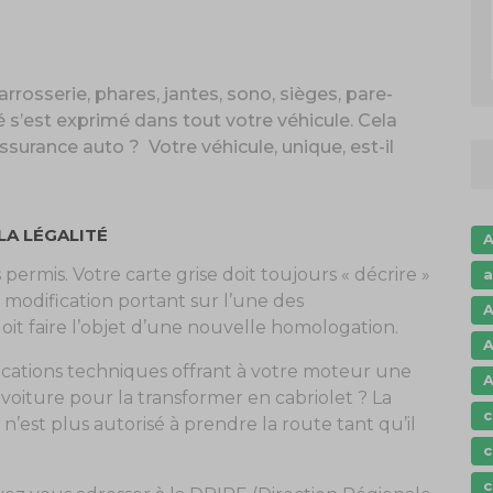
arrosserie, phares, jantes, sono, sièges, pare-
é s’est exprimé dans tout votre véhicule. Cela
surance auto ? Votre véhicule, unique, est-il
LA LÉGALITÉ
A
permis. Votre carte grise doit toujours « décrire »
a
 modification portant sur l’une des
A
oit faire l’objet d’une nouvelle homologation.
A
cations techniques offrant à votre moteur une
A
 voiture pour la transformer en cabriolet ? La
c
e n’est plus autorisé à prendre la route tant qu’il
c
c