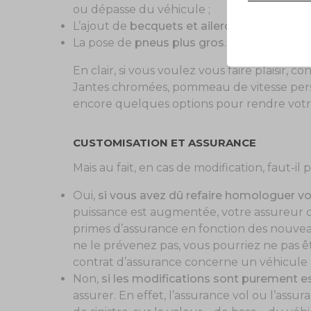
ou dépasse du véhicule ;
L’ajout de
becquets et ailerons
;
La pose de
pneus plus gros
…
En clair, si vous voulez vous faire plaisir, 
Jantes chromées, pommeau de vitesse person
encore quelques options pour rendre votre
CUSTOMISATION ET ASSURANCE
Mais au fait, en cas de modification, faut-il
Oui,
si vous avez dû refaire homologuer vo
puissance est augmentée, votre assureur doi
primes d’assurance en fonction des nouveaux
ne le prévenez pas, vous pourriez ne pas êt
contrat d’assurance concerne un véhicule «
Non,
si les modifications sont purement e
assurer. En effet, l’assurance vol ou l’assu