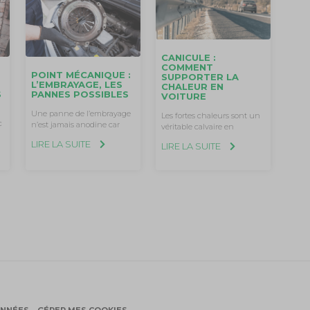
CANICULE :
COMMENT
POINT MÉCANIQUE :
SUPPORTER LA
L’EMBRAYAGE, LES
CHALEUR EN
S
PANNES POSSIBLES
VOITURE
Une panne de l’embrayage
Les fortes chaleurs sont un
c
n’est jamais anodine car
véritable calvaire en
LIRE LA SUITE
LIRE LA SUITE