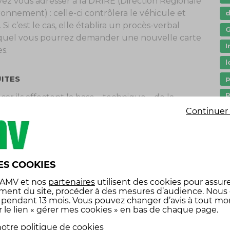
ez vous adresser à la DRIRE (Direction Régionale
ronnement) : celle-ci contrôlera le véhicule et
 Si c’est le cas, elle établira un procès-verbal
G
e auquel vous pourrez demander une nouvelle carte
I
s.
l
UITES
p
P
r ils affectent la base « technique » de la
ique, augmentation de la cylindrée du moteur,
Continuer 
s
r, modification du nombre de sièges,
s
autres modifications, telles que :
é
ES COOKIES
 vitres et parebrises
, qui réduisent la visibilité
 AMV
et nos
partenaires
utilisent des cookies pour assure
ment du site, procéder à des mesures d’audience. Nous
pour un modèle ne respectant pas les normes
x pendant 13 mois. Vous pouvez changer d’avis à tout m
r le lien « gérer mes cookies » en bas de chaque page.
qui accroit significativement le poids du véhicule,
otre politique de cookies