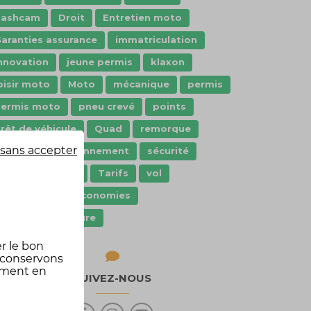
dashcam
Droit
Entretien moto
aranties assurance
immatriculation
nnovation
jeune permis
klaxon
oisir moto
Moto
mécanique
permis
ermis moto
pneu crevé
points
rêt de véhicule
Quad
remorque
sans accepter
cooter
stationnement
sécurité
écurité routière
Tarifs
vol
Équipement
économies
quipement voiture
r le bon
 conservons
oment en
SUIVEZ-NOUS