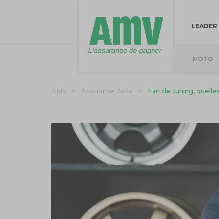
LEADER
MOTO
>
>
AMV
Assurance Auto
Fan de tuning, quelle