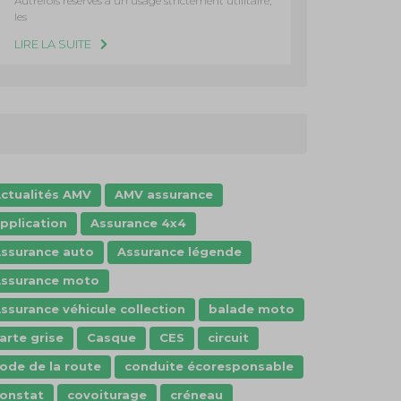
Autrefois réservés à un usage strictement utilitaire,
les
LIRE LA SUITE
ctualités AMV
AMV assurance
pplication
Assurance 4x4
ssurance auto
Assurance légende
ssurance moto
ssurance véhicule collection
balade moto
arte grise
Casque
CES
circuit
ode de la route
conduite écoresponsable
onstat
covoiturage
créneau