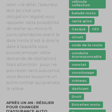
véhicule
rater » ce délai, l’assureur
collection
doit (et c’est une
balade moto
obligation légale) vous
carte grise
rappeler cette possibilité
de résilier au moins 15
Casque
CES
jours calendaires avant la
circuit
date limite (c’est-à-dire la
code de la route
date à laquelle vous
pouvez envoyer cette
conduite
écoresponsable
demande de résiliation).
Mais attention : pour ne
constat
pas rester sans assurance,
covoiturage
vous devrez souscrire un
créneau
autre contrat qui prendra
la relève.
dashcam
Droit
APRÈS UN AN : RÉSILIER
Entretien moto
POUR CHANGER
D’ASSURANCE AUTO