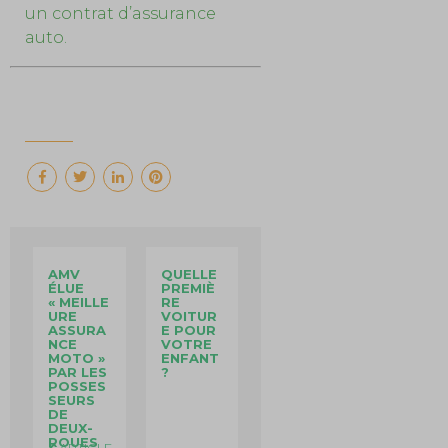
un contrat d’assurance
auto.
AMV
QUELLE
ÉLUE
PREMIÈ
« MEILLE
RE
URE
VOITUR
ASSURA
E POUR
NCE
VOTRE
MOTO »
ENFANT
PAR LES
?
POSSES
SEURS
DE
DEUX-
ROUES