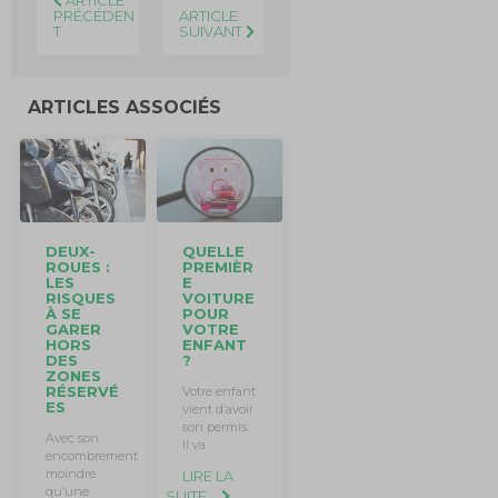
ARTICLE
PRÉCÉDEN
ARTICLE
T
SUIVANT
ARTICLES ASSOCIÉS
QUELLE
DEUX-
PREMIÈR
ROUES :
E
LES
VOITURE
RISQUES
POUR
À SE
VOTRE
GARER
ENFANT
HORS
?
DES
ZONES
RÉSERVÉ
Votre enfant
ES
vient d’avoir
son permis.
Avec son
Il va
encombrement
moindre
LIRE LA
qu’une
SUITE