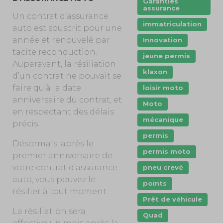
Garanties
assurance
Un contrat d’assurance
immatriculation
auto est souscrit pour une
année et renouvelé par
Innovation
tacite reconduction.
jeune permis
Auparavant, la résiliation
klaxon
d’un contrat ne pouvait se
faire qu’à la date
loisir moto
anniversaire du contrat, et
Moto
en respectant des délais
mécanique
précis.
permis
Désormais, après le
permis moto
premier anniversaire de
votre contrat d’assurance
pneu crevé
auto, vous pouvez le
points
résilier à tout moment.
Prêt de véhicule
La résiliation sera
Quad