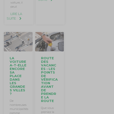
voiture, il
peut
LIRE LA
SUITE
LA
ROUTE
VOITURE
DES
A-T-ELLE
VACANC
ENCORE
ES : LES
SA
POINTS
PLACE
DE
DANS
VÉRIFICA
LES
TION
GRANDE
AVANT
S VILLES
DE
?
PRENDR
E LA
ROUTE
De
nombreuses
Que vous
municipalités
preniez la
comme