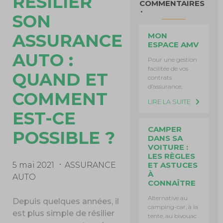
RÉSILIER
COMMENTAIRES
SON
ASSURANCE
MON
ESPACE AMV
AUTO :
Pour une gestion
facilitée de vos
QUAND ET
contrats
d’assurance,
COMMENT
LIRE LA SUITE
EST-CE
CAMPER
POSSIBLE ?
DANS SA
VOITURE :
LES RÈGLES
ET ASTUCES
5 mai 2021
ASSURANCE
À
AUTO
CONNAÎTRE
Alternative au
Depuis quelques années, il
camping-car, à la
est plus simple de résilier
tente, au bivouac