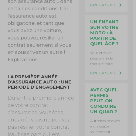
son assurance auto… dans
LIRE LA SUITE
certaines conditions. Car
l’assurance auto est
UN ENFANT
obligatoire, et tant que
SUR VOTRE
vous avez une voiture,
MOTO : À
vous pouvez résilier un
PARTIR DE
QUEL ÂGE ?
contrat seulement si vous
en souscrivez un autre !
Vous êtes un
passionné de
Explications.
moto et vous
LIRE LA SUITE
LA PREMIÈRE ANNÉE
D’ASSURANCE AUTO : UNE
PÉRIODE D’ENGAGEMENT
AVEC QUEL
PERMIS
Durant la première année
PEUT-ON
de votre contrat
CONDUIRE
UN QUAD ?
d’assurance, vous êtes
engagé : vous ne pouvez
Autrefois réservés
à un usage
pas résilier votre contrat
strictement
(sauf cas particuliers,