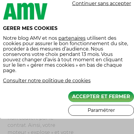
Continuer sans accepter
DES « CAS DE RÉSILIATION
» PARTICULIERS
GERER MES COOKIES
Certaines circonstances
Notre
blog AMV
et nos
partenaires
utilisent des
vous permettent de
cookies pour assurer le bon fonctionnement du site,
résilier votre contrat à
procéder à des mesures d’audience. Nous
conservons votre choix pendant 13 mois. Vous
tout moment, même
pouvez changer d’avis à tout moment en cliquant
avant l’arrivée de la
sur le lien « gérer mes cookies » en bas de chaque
première échéance.
page.
Consulter notre politique de cookies
Lorsqu’il n’y a
plus de
véhicule à assurer
, c’est-à-
dire en cas de « perte
ACCEPTER ET FERMER
totale du bien assuré »,
Paramétrer
résultant d’un évènement
non couvert par le
contrat. Ainsi, votre
moteur « explose » et votre