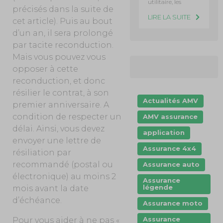
utilitaire, les
précisés dans la suite de
LIRE LA SUITE
cet article). Puis au bout
d’un an, il sera prolongé
par tacite reconduction.
Mais vous pouvez vous
opposer à cette
reconduction, et donc
résilier le contrat, à son
Actualités AMV
premier anniversaire. A
condition de respecter un
AMV assurance
délai. Ainsi, vous devez
application
envoyer une lettre de
Assurance 4x4
résiliation par
recommandé (postal ou
Assurance auto
électronique) au moins 2
Assurance
légende
mois avant la date
d’échéance.
Assurance moto
Assurance
Pour vous aider à ne pas «