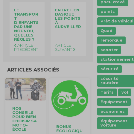
pneu crevé
LE
ENTRETIEN
points
TRANSPOR
BASIQUE :
T
LES POINTS
Prêt de véhicul
D’ENFANTS
À
PAR UNE
SURVEILLER
Quad
NOUNOU,
QUELLES
RÈGLES ?
remorque
ARTICLE
ARTICLE
PRÉCÉDENT
SUIVANT
scooter
stationnement
sécurité
ARTICLES ASSOCIÉS
sécurité
routière
Tarifs
vol
Équipement
NOS
économies
CONSEILS
POUR BIEN
CHOISIR SA
équipement
MOTO-
voiture
BONUS
ÉCOLE
ÉCOLOGIQU