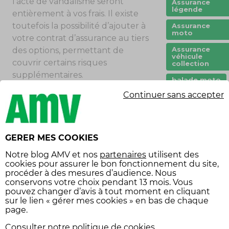
l’acte de vandalisme seront
Assurance
légende
entièrement à vos frais. Il existe
toutefois la possibilité d’ajouter à
Assurance
moto
votre contrat d’assurance au tiers
Assurance
des options, permettant de
véhicule
couvrir certains risques
collection
supplémentaires.
balade moto
Continuer sans accepter
carte grise
LES EFFETS SUR MON CONTRAT
Casque
CES
Etant donné que vous être
circuit
victime de cet acte de vandalisme
GERER MES COOKIES
code de la
et que votre responsabilité
route
Notre
blog AMV
et nos
partenaires
utilisent des
n’entre nullement en compte, ce
cookies pour assurer le bon fonctionnement du site,
conduite
sinistre ne devrait pas avoir
procéder à des mesures d’audience. Nous
écoresponsabl
conservons votre choix pendant 13 mois. Vous
d’incidence sur le calcul de votre
pouvez changer d’avis à tout moment en cliquant
constat
bonus/malus
, mais mieux vaut le
sur le lien « gérer mes cookies » en bas de chaque
vérifier auprès de votre assureur.
covoiturage
page.
créneau
Consulter notre politique de cookies
Sachez toutefois que votre