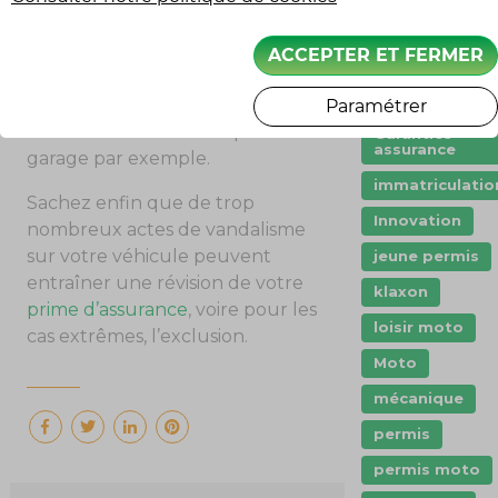
responsabilité peut être
dashcam
engagée, notamment en cas de
ACCEPTER ET FERMER
Droit
stationnement gênant de votre
Entretien mot
véhicule : stationnement sur le
Paramétrer
trottoir ou devant une porte de
Garanties
assurance
garage par exemple.
immatriculatio
Sachez enfin que de trop
Innovation
nombreux actes de vandalisme
sur votre véhicule peuvent
jeune permis
entraîner une révision de votre
klaxon
prime d’assurance
, voire pour les
loisir moto
cas extrêmes, l’exclusion.
Moto
mécanique
permis
permis moto