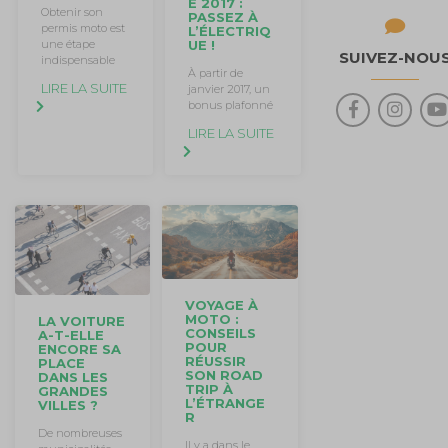
E 2017 :
Obtenir son
PASSEZ À
permis moto est
L’ÉLECTRIQ
une étape
UE !
SUIVEZ-NOU
indispensable
À partir de
LIRE LA SUITE
janvier 2017, un
bonus plafonné
LIRE LA SUITE
VOYAGE À
MOTO :
LA VOITURE
CONSEILS
A-T-ELLE
POUR
ENCORE SA
RÉUSSIR
PLACE
SON ROAD
DANS LES
TRIP À
GRANDES
L’ÉTRANGE
VILLES ?
R
De nombreuses
Il y a dans le