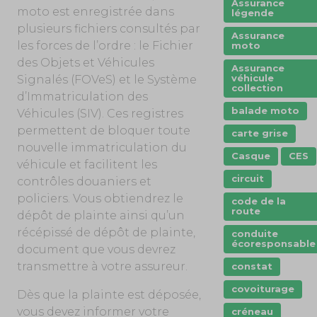
Assurance
moto est enregistrée dans
légende
plusieurs fichiers consultés par
Assurance
les forces de l’ordre : le Fichier
moto
des Objets et Véhicules
Assurance
véhicule
Signalés (FOVeS) et le Système
collection
d’Immatriculation des
balade moto
Véhicules (SIV). Ces registres
permettent de bloquer toute
carte grise
nouvelle immatriculation du
Casque
CES
véhicule et facilitent les
circuit
contrôles douaniers et
policiers. Vous obtiendrez le
code de la
route
dépôt de plainte ainsi qu’un
récépissé de dépôt de plainte,
conduite
écoresponsable
document que vous devrez
transmettre à votre assureur.
constat
covoiturage
Dès que la plainte est déposée,
vous devez informer votre
créneau