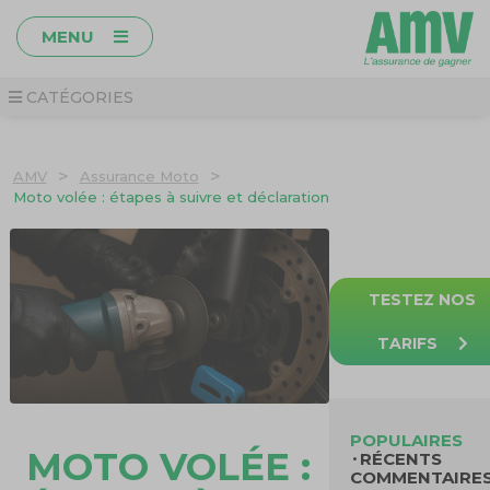
MENU
CATÉGORIES
>
>
AMV
Assurance Moto
Moto volée : étapes à suivre et déclaration
TESTEZ NOS
TARIFS
POPULAIRES
MOTO VOLÉE :
RÉCENTS
COMMENTAIRE