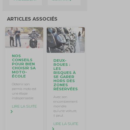
ARTICLES ASSOCIÉS
NOS
CONSEILS
DEUX-
POUR BIEN
ROUES :
CHOISIR SA
LES
MOTO-
RISQUES À
ÉCOLE
SE GARER
HORS DES
Obtenir son
ZONES
RÉSERVÉES
permis moto est
une étape
Avec son
indispensable
encombrement
LIRE LA SUITE
moindre
qu’une voiture,
il peut
LIRE LA SUITE