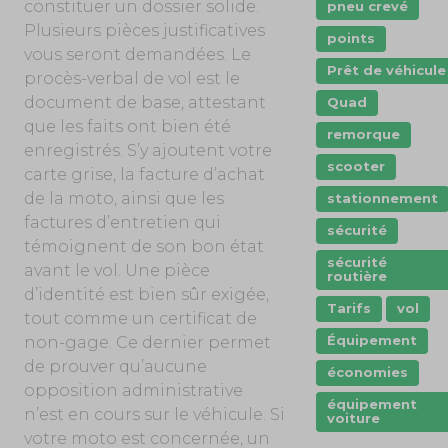
constituer un dossier solide.
pneu crevé
Plusieurs pièces justificatives
points
vous seront demandées. Le
Prêt de véhicule
procès-verbal de vol est le
document de base, attestant
Quad
que les faits ont bien été
remorque
enregistrés. S’y ajoutent votre
scooter
carte grise, la facture d’achat
de la moto, ainsi que les
stationnement
factures d’entretien qui
sécurité
témoignent de son bon état
sécurité
avant le vol. Une pièce
routière
d’identité est bien sûr exigée,
Tarifs
vol
tout comme un certificat de
Équipement
non-gage. Ce dernier permet
de prouver qu’aucune
économies
opposition administrative
équipement
n’est en cours sur le véhicule. Si
voiture
votre moto est concernée, un