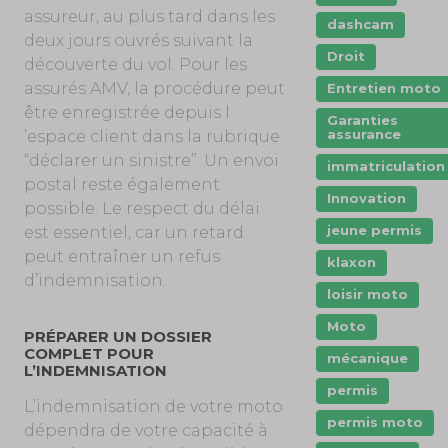
assureur, au plus tard dans les
dashcam
deux jours ouvrés suivant la
Droit
découverte du vol. Pour les
assurés AMV, la procédure peut
Entretien moto
être enregistrée depuis l
Garanties
assurance
’espace client dans la rubrique
“déclarer un sinistre”. Un envoi
immatriculation
postal reste également
Innovation
possible. Le respect du délai
jeune permis
est essentiel, car un retard
peut entraîner un refus
klaxon
d’indemnisation.
loisir moto
Moto
PRÉPARER UN DOSSIER
COMPLET POUR
mécanique
L’INDEMNISATION
permis
L’indemnisation de votre moto
permis moto
dépendra de votre capacité à