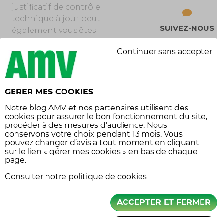
justificatif de contrôle
technique à jour peut
SUIVEZ-NOUS
également vous êtes
demandé.
Continuer sans accepter
L’usage d’un antivol
homologué influe sur le
montant de la franchise. C’est
GERER MES COOKIES
pourquoi il vous sera
également demandé une
Notre
blog AMV
et nos
partenaires
utilisent des
cookies pour assurer le bon fonctionnement du site,
preuve d’achat de cet
procéder à des mesures d’audience. Nous
équipement. Si votre deux-
conservons votre choix pendant 13 mois. Vous
roues était gravé, un justificatif
pouvez changer d’avis à tout moment en cliquant
sur le lien « gérer mes cookies » en bas de chaque
de gravage sera également
page.
demandé pour abaisser la
Consulter notre politique de cookies
franchise. Chez AMV, la
gestion du sinistre peut être
accélérée grâce à votre espace
ACCEPTER ET FERMER
client sécurisé. L’ensemble des