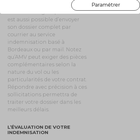
documents demandés peut y
Paramétrer
être téléchargé rapidement. Il
est aussi possible d’envoyer
son dossier complet par
courrier au service
indemnisation basé à
Bordeaux ou par mail. Notez
qu’AMV peut exiger des pièces
complémentaires selon la
nature du vol ou les
particularités de votre contrat.
Répondre avec précision à ces
sollicitations permettra de
traiter votre dossier dans les
meilleurs délais.
L’ÉVALUATION DE VOTRE
INDEMNISATION