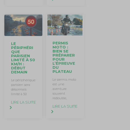
PERMIS
LE
MOTO :
PÉRIPHÉRI
BIEN SE
QUE
PRÉPARER
PARISIEN
POUR
LIMITÉ À 50
L’ÉPREUVE
KM/H :
DU
DÉBUT
PLATEAU
DEMAIN
Le permis moto
Le périphérique
est une
parisien sera
aventure
désormais
souvent
limité à 50
redoutée,
LIRE LA SUITE
LIRE LA SUITE