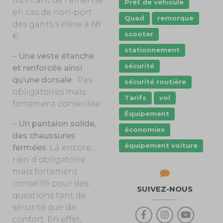
montant de l’amende
Prêt de véhicule
en cas de non-port
Quad
remorque
des gants s’élève à 68
scooter
€.
stationnement
–
Une veste étanche
sécurité
et renforcée ainsi
qu’une dorsale
: Pas
sécurité routière
obligatoires mais
Tarifs
vol
fortement conseillée.
Équipement
–
Un pantalon solide,
économies
des chaussures
équipement voiture
fermées
. Là encore,
rien d’obligatoire
mais fortement
conseillé pour des
SUIVEZ-NOUS
questions tant de
sécurité que de
confort. En effet,