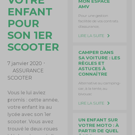
VOTRE
MON ESPACE
AMV
ENFANT
Pour une gestion
POUR
facilitée de vos contrats
d’assurance,
SON 1ER
LIRE LA SUITE
SCOOTER
CAMPER DANS
SA VOITURE : LES
RÈGLES ET
7 janvier 2020
ASTUCES À
ASSURANCE
CONNAÎTRE
SCOOTER
Alternative au camping-
car, à la tente, au
Vous le lui aviez
bivouac
promis : cette année,
LIRE LA SUITE
votre enfant ira au
lycée avec son 1er
UN ENFANT SUR
scooter. Vous avez
VOTRE MOTO : À
trouvé le deux-roues
PARTIR DE QUEL