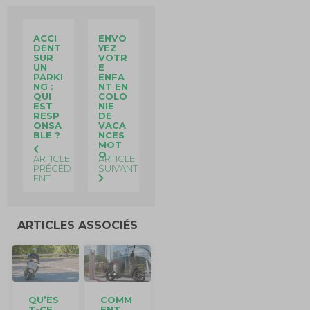
ACCI
ENVO
DENT
YEZ
SUR
VOTR
UN
E
PARKI
ENFA
NG :
NT EN
QUI
COLO
EST
NIE
RESP
DE
ONSA
VACA
BLE ?
NCES
MOT
O
ARTICLE
ARTICLE
PRÉCÉD
SUIVANT
ENT
ARTICLES ASSOCIÉS
QU’ES
COMM
T-CE
ENT