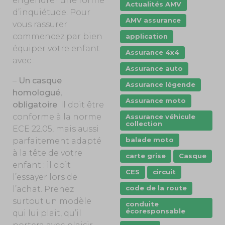
engendrer une forme
Actualités AMV
d’inquiétude. Pour
AMV assurance
vous rassurer
commencez par bien
application
équiper votre enfant
Assurance 4x4
avec :
Assurance auto
–
Un casque
Assurance légende
homologué,
Assurance moto
obligatoire
. Il doit être
conforme à la norme
Assurance véhicule
collection
ECE 22.05, mais aussi
balade moto
parfaitement adapté
à la tête de votre
carte grise
Casque
enfant : il doit
CES
circuit
l’essayer lors de
code de la route
l’achat. Prenez
surtout un modèle
conduite
écoresponsable
qui lui plait, qu’il