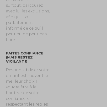
surtout, parcourez
avec lui les exclusions,
afin qu’il soit
parfaitement
informé de ce qu’il
peut ou ne peut pas
faire.
FAITES CONFIANCE
(MAIS RESTEZ
VIGILANT !)
Responsabiliser votre
enfant est souvent le
meilleur choix. Il
voudra être à la
hauteur de votre
confiance, en
respectant les règles.