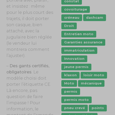
portera avec plaisir,
constat
et insistez : même
covoiturage
pour le plus court des
créneau
dashcam
trajets, il doit porter
son casque, bien
Droit
attaché, avec la
Entretien moto
jugulaire bien réglée
Garanties assurance
(le vendeur lui
montrera comment
immatriculation
l’ajuster).
Innovation
–
Des gants certifiés,
jeune permis
obligatoires
. Le
klaxon
loisir moto
modèle choisi doit
Moto
mécanique
porter l’étiquette CE.
Là encore, pas
permis
question de faire
permis moto
l’impasse ! Pour
pneu crevé
points
information, le