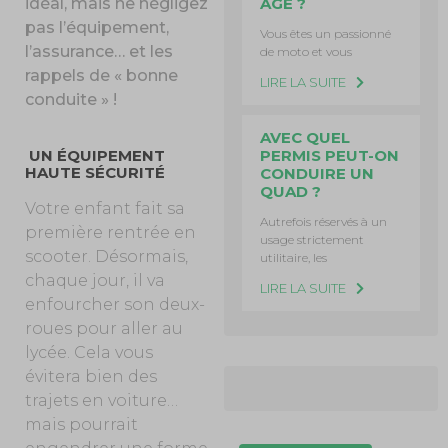
ÂGE ?
idéal, mais ne négligez
pas l’équipement,
Vous êtes un passionné
l’assurance… et les
de moto et vous
rappels de « bonne
LIRE LA SUITE
conduite » !
AVEC QUEL
PERMIS PEUT-ON
UN ÉQUIPEMENT
HAUTE SÉCURITÉ
CONDUIRE UN
QUAD ?
Votre enfant fait sa
Autrefois réservés à un
première rentrée en
usage strictement
scooter. Désormais,
utilitaire, les
chaque jour, il va
LIRE LA SUITE
enfourcher son deux-
roues pour aller au
lycée. Cela vous
évitera bien des
trajets en voiture…
mais pourrait