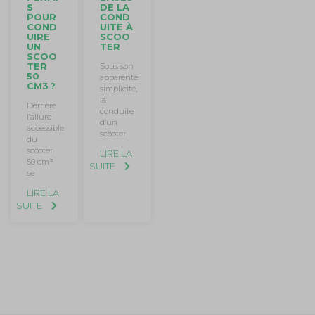
S
DE LA
POUR
COND
COND
UITE À
UIRE
SCOO
UN
TER
SCOO
TER
Sous son
50
apparente
CM3 ?
simplicité,
la
Derrière
conduite
l’allure
d’un
accessible
scooter
du
scooter
LIRE LA
50 cm³
SUITE
se
LIRE LA
SUITE