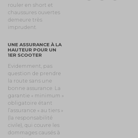
rouler en short et
chaussures ouvertes
demeure très
imprudent.
UNE ASSURANCE À LA
HAUTEUR POUR UN
1ER SCOOTER
Evidemment, pas
question de prendre
la route sans une
bonne assurance. La
garantie « minimum »
obligatoire étant
l’assurance « au tiers »
(la responsabilité
civile), qui couvre les
dommages causés à