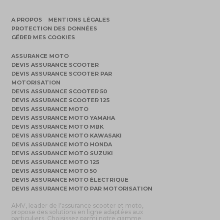
A PROPOS
MENTIONS LÉGALES
PROTECTION DES DONNÉES
GÉRER MES COOKIES
ASSURANCE MOTO
DEVIS ASSURANCE SCOOTER
DEVIS ASSURANCE SCOOTER PAR
MOTORISATION
DEVIS ASSURANCE SCOOTER 50
DEVIS ASSURANCE SCOOTER 125
DEVIS ASSURANCE MOTO
DEVIS ASSURANCE MOTO YAMAHA
DEVIS ASSURANCE MOTO MBK
DEVIS ASSURANCE MOTO KAWASAKI
DEVIS ASSURANCE MOTO HONDA
DEVIS ASSURANCE MOTO SUZUKI
DEVIS ASSURANCE MOTO 125
DEVIS ASSURANCE MOTO 50
DEVIS ASSURANCE MOTO ÉLECTRIQUE
DEVIS ASSURANCE MOTO PAR MOTORISATION
AMV, leader de l’assurance scooter et moto,
propose des solutions en ligne adaptées aux
particuliers. Choisissez parmi notre gamme