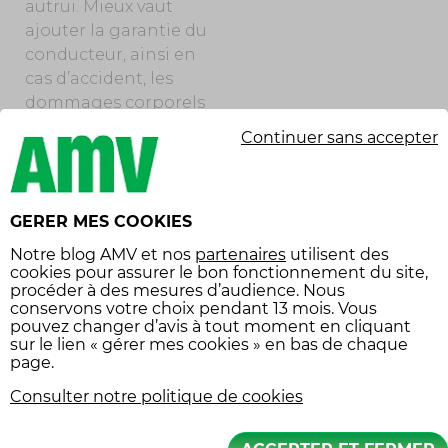
autrui. Mieux vaut
ajouter la garantie du
conducteur, ainsi en
cas d’accident, les
dommages corporels
de votre enfant
Continuer sans accepter
pourront être pris en
charge en fonction
de ce qui est proposé
GERER MES COOKIES
par votre assureur.
Notre
blog AMV
et nos
partenaires
utilisent des
Les autres garanties
cookies pour assurer le bon fonctionnement du site,
seront facultatives et
procéder à des mesures d’audience. Nous
conservons votre choix pendant 13 mois. Vous
à choisir en fonction
pouvez changer d’avis à tout moment en cliquant
de la valeur du
sur le lien « gérer mes cookies » en bas de chaque
scooter : le vol et
page.
l’incendie. La
Consulter notre politique de cookies
protection maximale
est offerte par