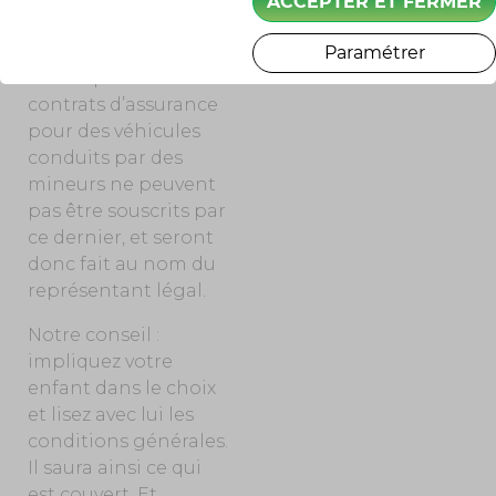
ACCEPTER ET FERMER
l’assurance « tous
risques ».
Paramétrer
Notez que les
contrats d’assurance
pour des véhicules
conduits par des
mineurs ne peuvent
pas être souscrits par
ce dernier, et seront
donc fait au nom du
représentant légal.
Notre conseil :
impliquez votre
enfant dans le choix
et lisez avec lui les
conditions générales.
Il saura ainsi ce qui
est couvert. Et