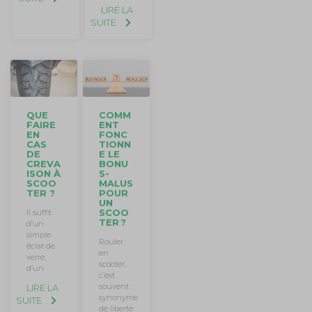
LIRE LA
SUITE
QUE
COMM
FAIRE
ENT
EN
FONC
CAS
TIONN
DE
E LE
CREVA
BONU
ISON À
S-
SCOO
MALUS
TER ?
POUR
UN
SCOO
Il suffit
TER ?
d’un
simple
Rouler
éclat de
en
verre,
scooter,
d’un
c’est
souvent
LIRE LA
synonyme
SUITE
de liberté