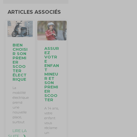
ARTICLES ASSOCIÉS
BIEN
ASSUR
CHOISI
EZ
R SON
VOTR
PREMI
E
ER
ENFAN
SCOO
T
TER
MINEU
ÉLECT
R ET
RIQUE
SON
PREMI
La
ER
mobilité
SCOO
électrique
TER
prend
une
A 14 ans,
nouvelle
votre
place,
enfant
surtout
vous
réclame
LIRE LA
un
SUITE