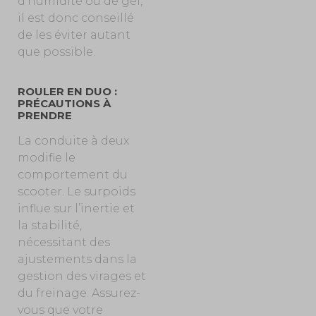
d’humidité ou de gel,
il est donc conseillé
de les éviter autant
que possible.
ROULER EN DUO :
PRÉCAUTIONS À
PRENDRE
La conduite à deux
modifie le
comportement du
scooter. Le surpoids
influe sur l’inertie et
la stabilité,
nécessitant des
ajustements dans la
gestion des virages et
du freinage. Assurez-
vous que votre