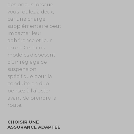
des pneus lorsque
vous roulez à deux,
car une charge
supplémentaire peut
impacter leur
adhérence et leur
usure. Certains
modèles disposent
d’un réglage de
suspension
spécifique pour la
conduite en duo :
pensez à l’ajuster
avant de prendre la
route.
CHOISIR UNE
ASSURANCE ADAPTÉE