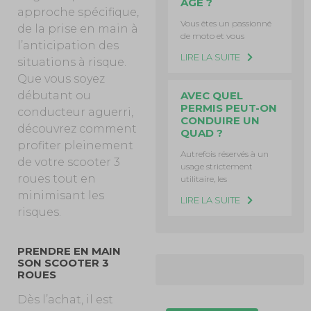
ÂGE ?
approche spécifique,
Vous êtes un passionné
de la prise en main à
de moto et vous
l’anticipation des
LIRE LA SUITE
situations à risque.
Que vous soyez
AVEC QUEL
débutant ou
PERMIS PEUT-ON
conducteur aguerri,
CONDUIRE UN
découvrez comment
QUAD ?
profiter pleinement
Autrefois réservés à un
de votre scooter 3
usage strictement
roues tout en
utilitaire, les
minimisant les
LIRE LA SUITE
risques.
PRENDRE EN MAIN
SON SCOOTER 3
ROUES
Dès l’achat, il est