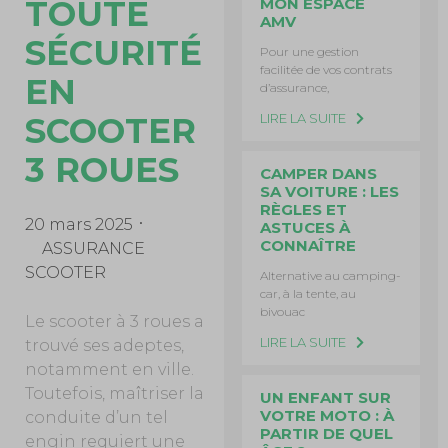
TOUTE
MON ESPACE
AMV
SÉCURITÉ
Pour une gestion
facilitée de vos contrats
EN
d’assurance,
LIRE LA SUITE
SCOOTER
3 ROUES
CAMPER DANS
SA VOITURE : LES
RÈGLES ET
20 mars 2025
ASTUCES À
CONNAÎTRE
ASSURANCE
SCOOTER
Alternative au camping-
car, à la tente, au
bivouac
Le scooter à 3 roues a
LIRE LA SUITE
trouvé ses adeptes,
notamment en ville.
Toutefois, maîtriser la
UN ENFANT SUR
VOTRE MOTO : À
conduite d’un tel
PARTIR DE QUEL
engin requiert une