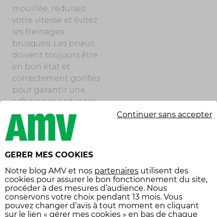
mouillée, réduisez
votre vitesse et évitez
les freinages
brusques. Les pneus
doivent toujours être
en bon état et
correctement gonflés
pour garantir une
adhérence optimale.
L’équipement du
Continuer sans accepter
pilote joue aussi un
rôle important : des
gants adaptés, un
GERER MES COOKIES
tablier de protection
Notre
blog AMV
et nos
partenaires
utilisent des
et une bulle de
cookies pour assurer le bon fonctionnement du site,
protection peuvent
procéder à des mesures d’audience. Nous
améliorer votre
conservons votre choix pendant 13 mois. Vous
pouvez changer d’avis à tout moment en cliquant
confort et votre
sur le lien « gérer mes cookies » en bas de chaque