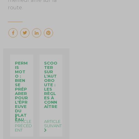
meilleur allié sur la
route.
PERM
SCOO
IS
TER
MOT
SUR
O :
L'AUT
BIEN
ORO
SE
UTE :
PRÉP
LES
ARER
RÈGL
POUR
ES À
L'ÉPR
CONN
EUVE
AÎTRE
DU
PLAT
EAU
ARTICLE
ARTICLE
PRÉCÉD
SUIVANT
ENT