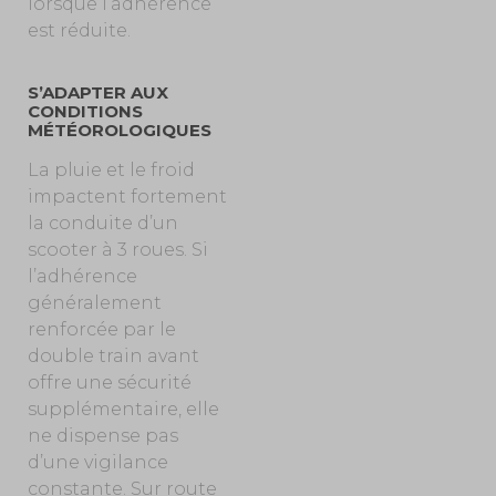
lorsque l’adhérence
est réduite.
S’ADAPTER AUX
CONDITIONS
MÉTÉOROLOGIQUES
La pluie et le froid
impactent fortement
la conduite d’un
scooter à 3 roues. Si
l’adhérence
généralement
renforcée par le
double train avant
offre une sécurité
supplémentaire, elle
ne dispense pas
d’une vigilance
constante. Sur route