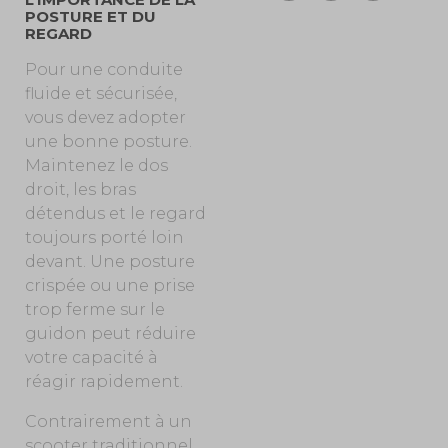
POSTURE ET DU
REGARD
Pour une conduite
fluide et sécurisée,
vous devez adopter
une bonne posture.
Maintenez le dos
droit, les bras
détendus et le regard
toujours porté loin
devant. Une posture
crispée ou une prise
trop ferme sur le
guidon peut réduire
votre capacité à
réagir rapidement.
Contrairement à un
scooter traditionnel,