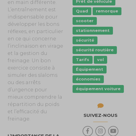
Prêt de véhicule
en main différente.
L’entraînement est
Quad
remorque
indispensable pour
scooter
développer les bons
stationnement
réflexes, en particulier
en ce qui concerne
sécurité
l’inclinaison en virage
sécurité routière
et la gestion du
Tarifs
vol
freinage. Un bon
exercice consiste à
Équipement
simuler des slaloms
économies
ou des arrêts
équipement voiture
d’urgence pour
mieux comprendre la
répartition du poids
et l’efficacité du
SUIVEZ-NOUS
freinage.
L’IMPORTANCE DE LA