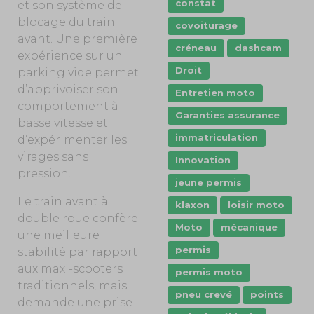
constat
et son système de
blocage du train
covoiturage
avant. Une première
créneau
dashcam
expérience sur un
Droit
parking vide permet
d’apprivoiser son
Entretien moto
comportement à
Garanties assurance
basse vitesse et
immatriculation
d’expérimenter les
virages sans
Innovation
pression.
jeune permis
Le train avant à
klaxon
loisir moto
double roue confère
Moto
mécanique
une meilleure
permis
stabilité par rapport
aux maxi-scooters
permis moto
traditionnels, mais
pneu crevé
points
demande une prise