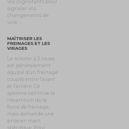
vos clignotants pour
signaler vos
changements de
voie.
MAÎTRISER LES
FREINAGES ET LES
VIRAGES
Le scooter à 3 roues
est généralement
équipé d’un freinage
couplé entre l’avant
et l’arrière. Ce
système optimise la
répartition de la
force de freinage,
mais demande une
prise en main
spécifique. Pour