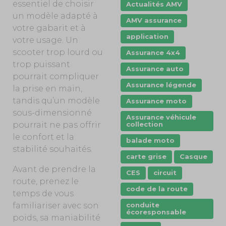
essentiel de choisir
Actualités AMV
un modèle adapté à
AMV assurance
votre gabarit et à
application
votre usage. Un
scooter trop lourd ou
Assurance 4x4
trop puissant
Assurance auto
pourrait compliquer
Assurance légende
la prise en main,
tandis qu’un modèle
Assurance moto
sous-dimensionné
Assurance véhicule
collection
pourrait ne pas offrir
le confort et la
balade moto
stabilité souhaités.
carte grise
Casque
Avant de prendre la
CES
circuit
route, prenez le
code de la route
temps de vous
conduite
familiariser avec son
écoresponsable
poids, sa maniabilité