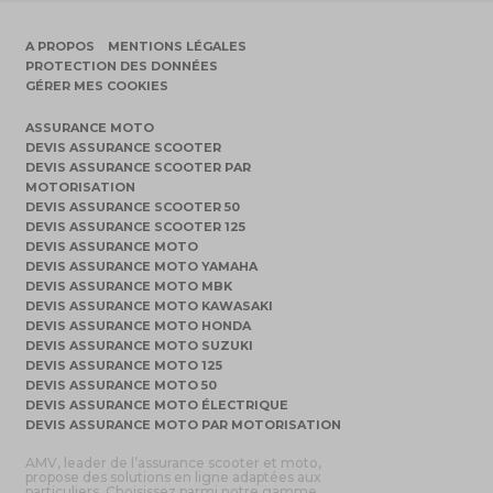
A PROPOS
MENTIONS LÉGALES
PROTECTION DES DONNÉES
GÉRER MES COOKIES
ASSURANCE MOTO
DEVIS ASSURANCE SCOOTER
DEVIS ASSURANCE SCOOTER PAR
MOTORISATION
DEVIS ASSURANCE SCOOTER 50
DEVIS ASSURANCE SCOOTER 125
DEVIS ASSURANCE MOTO
DEVIS ASSURANCE MOTO YAMAHA
DEVIS ASSURANCE MOTO MBK
DEVIS ASSURANCE MOTO KAWASAKI
DEVIS ASSURANCE MOTO HONDA
DEVIS ASSURANCE MOTO SUZUKI
DEVIS ASSURANCE MOTO 125
DEVIS ASSURANCE MOTO 50
DEVIS ASSURANCE MOTO ÉLECTRIQUE
DEVIS ASSURANCE MOTO PAR MOTORISATION
AMV, leader de l’assurance scooter et moto,
propose des solutions en ligne adaptées aux
particuliers. Choisissez parmi notre gamme