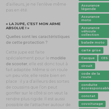
d’ailleurs, je ne l’enlève même
Assurance
légende
pas en été.
Assurance
moto
« LA JUPE, C’EST MON ARME
ABSOLUE ! »
Assurance
véhicule
collection
Quelles sont les caractéristiques
de cette protection ?
balade moto
carte grise
Cette jupe est faite
spécialement pour le
modèle
Casque
CES
de scooter
, elle est donc tout à
circuit
fait adaptée. Même si on roule
code de la
un peu vite, elle reste bien en
route
place : il y a d’ailleurs des sortes
conduite
de coussins que l’on peut
écoresponsabl
gonfler sur le côté si on veut la
constat
rendre plus rigide. Il est aussi
covoiturage
possible de l’attacher autour de