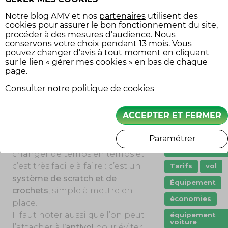
qu’elle maintient la selle au sec
pneu crevé
lorsqu’on gare le scooter. Et
Notre
blog AMV
et nos
partenaires
utilisent des
cookies pour assurer le bon fonctionnement du site,
j’avoue que savoir le soir que je
points
procéder à des mesures d’audience. Nous
vais pouvoir rentrer sans avoir
conservons votre choix pendant 13 mois. Vous
Prêt de véhicul
la selle mouillée, ce n’est pas
pouvez changer d’avis à tout moment en cliquant
sur le lien « gérer mes cookies » en bas de chaque
Quad
négligeable !
page.
remorque
Est-ce facile à installer ?
Consulter notre politique de cookies
scooter
Je ne l’enlève pas souvent mais
stationnement
ACCEPTER ET FERMER
j’ai la chance d’en avoir deux
sécurité
exemplaires avec des motifs
Paramétrer
différents. Cela permet de
sécurité
routière
changer de temps en temps et
c’est très facile à faire : c’est un
Tarifs
vol
système de scratch et de
Équipement
crochets
, simple à mettre en
économies
place.
Il faut noter aussi que l’on peut
équipement
voiture
l’attacher à
l’antivol
pour éviter