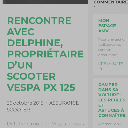
COMMENTAIRE
RENCONTRE
MON
ESPACE
AVEC
AMV
DELPHINE,
Pour une gestion
facilitée de vos
contrats
PROPRIÉTAIRE
d’assurance,
D’UN
LIRE LA SUITE
SCOOTER
VESPA PX 125
CAMPER
DANS SA
VOITURE :
LES RÈGLES
26 octobre 2015
ASSURANCE
ET
SCOOTER
ASTUCES À
CONNAÎTRE
Delphine roule en Vespa depuis
Alternative au