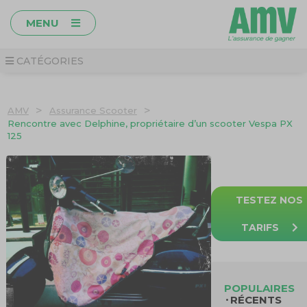
MENU
CATÉGORIES
>
>
AMV
Assurance Scooter
Rencontre avec Delphine, propriétaire d’un scooter Vespa PX
125
TESTEZ NOS
TARIFS
POPULAIRES
RÉCENTS