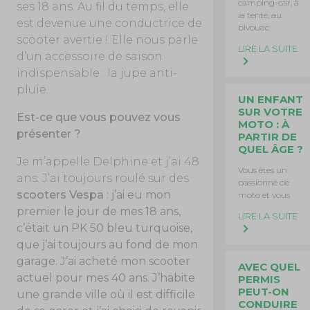
camping-car, à
ses 18 ans. Au fil du temps, elle
la tente, au
est devenue une conductrice de
bivouac
scooter avertie ! Elle nous parle
LIRE LA SUITE
d’un accessoire de saison
indispensable : la jupe anti-
pluie.
UN ENFANT
SUR VOTRE
Est-ce que vous pouvez vous
MOTO : À
présenter ?
PARTIR DE
QUEL ÂGE ?
Je m’appelle Delphine et j’ai 48
Vous êtes un
ans. J’ai toujours roulé sur des
passionné de
scooters Vespa
: j’ai eu mon
moto et vous
premier le jour de mes 18 ans,
LIRE LA SUITE
c’était un PK 50 bleu turquoise,
que j’ai toujours au fond de mon
garage. J’ai acheté mon scooter
AVEC QUEL
actuel pour mes 40 ans. J’habite
PERMIS
PEUT-ON
une grande ville où il est difficile
CONDUIRE