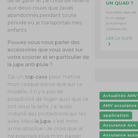
de se garer et j’ai choisi de revenir
UN QUAD ?
aux deux-roues que j’avais
Autrefois réservés
abandonnés pendant toute
à un usage
période où je transportais mes
strictement
utilitaire, les
enfants.
LIRE LA SUITE
Pouvez-vous nous parler des
accessoires que vous avez sur
votre scooter et en particulier de
la jupe anti-pluie ?
J’ai un
top-case
pour mettre
mon casque parce que sur ce
modèle, il n’y a pas de
Actualités AMV
possibilité de loger quoi que ce
AMV assurance
soit sous la selle, j’ai aussi
installé des protections sur les
application
ailes. Mais
la jupe
, c’est mon
Assurance 4x4
arme absolue ! Je crois que je
Assurance auto
ne pourrais plus m’en passer :