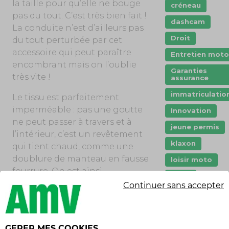
la taille pour qu’elle ne bouge
créneau
pas du tout. C’est très bien fait !
dashcam
La conduite n’est d’ailleurs pas
Droit
du tout perturbée par cet
accessoire qui peut paraître
Entretien moto
encombrant mais on l’oublie
Garanties
très vite !
assurance
immatriculatio
Le tissu est parfaitement
imperméable : pas une goutte
Innovation
ne peut passer à travers et à
jeune permis
l’intérieur, c’est un revêtement
klaxon
qui tient chaud, comme une
doublure de manteau en fausse
loisir moto
fourrure. On est ainsi
Moto
parfaitement isolé au niveau
Continuer sans accepter
mécanique
des jambes, en plus du tablier
du scooter.
permis
L’autre intérêt de la jupe est
permis moto
GERER MES COOKIES