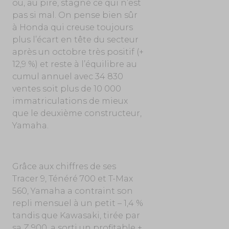
ou, au pire, stagné ce qui n’est
pas si mal. On pense bien sûr
à Honda qui creuse toujours
plus l’écart en tête du secteur
après un octobre très positif (+
12,9 %) et reste à l’équilibre au
cumul annuel avec 34 830
ventes soit plus de 10 000
immatriculations de mieux
que le deuxième constructeur,
Yamaha.
Grâce aux chiffres de ses
Tracer 9, Ténéré 700 et T-Max
560, Yamaha a contraint son
repli mensuel à un petit – 1,4 %
tandis que Kawasaki, tirée par
sa Z 900, a sorti un profitable +