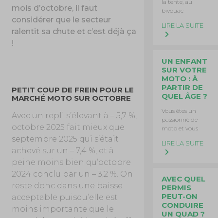
la tente, au
mois d’octobre, il faut
bivouac
considérer que le secteur
LIRE LA SUITE
ralentit sa chute et c’est déjà ça
!
UN ENFANT
SUR VOTRE
MOTO : À
PARTIR DE
PETIT COUP DE FREIN POUR LE
QUEL ÂGE ?
MARCHÉ MOTO SUR OCTOBRE
Vous êtes un
Avec un repli s’élevant à – 5,7 %,
passionné de
octobre 2025 fait mieux que
moto et vous
septembre 2025 qui s’était
LIRE LA SUITE
achevé sur un – 7,4 %, et à
peine moins bien qu’octobre
2024 conclu par un – 3,2 %. On
AVEC QUEL
reste donc dans une baisse
PERMIS
PEUT-ON
acceptable puisqu’elle est
CONDUIRE
moins importante que le
UN QUAD ?