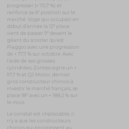
progresser (+ 70,7 %) et
e
renforce sa 6
position sur le
marché. Voge qui occupait en
e
début d’année la 12
place
e
vient de passer 9
devant le
géant du scooter qu’est
Piaggio avec une progression
de + 77,7 % sur octobre. Avec
l’aide de ses grosses
cylindrées, Zontes signe un +
97,7 % et QJ Motor, dernier
gros constructeur chinois à
investir le marché français, se
e
place 18
avec un + 188,2 % sur
le mois.
Le constat est implacable, il
n’y a que les constructeurs
chinois qui progressent au