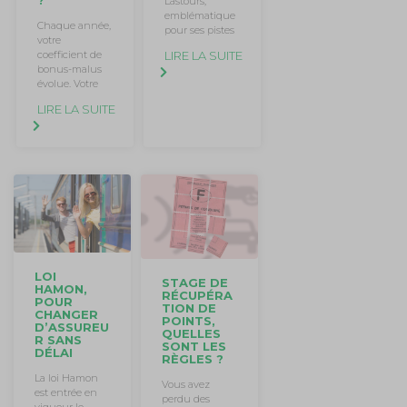
?
Lastours,
emblématique
Chaque année,
pour ses pistes
votre
LIRE LA SUITE
coefficient de
bonus-malus
évolue. Votre
LIRE LA SUITE
LOI
STAGE DE
HAMON,
RÉCUPÉRA
POUR
TION DE
CHANGER
POINTS,
D’ASSUREU
QUELLES
R SANS
SONT LES
DÉLAI
RÈGLES ?
La loi Hamon
Vous avez
est entrée en
perdu des