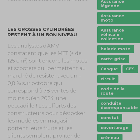
Assurance
légende
Assurance
moto
LES GROSSES CYLINDRÉES
Assurance
RESTENT À UN BON NIVEAU
véhicule
collection
Les analystes d’AMV
balade moto
constatent que les MTT (+ de
carte grise
3
125 cm
) sont encore les motos
et scooters qui permettent au
Casque
CES
marché de résister avec un –
circuit
0,8 % sur octobre qui
code de la
correspond à 78 ventes de
route
moins qu’en 2024, une
conduite
peccadille ! Les efforts des
écoresponsable
constructeurs pour déstocker
constat
les modèles en magasin
covoiturage
portent leurs fruits et les
clients semblent profiter de
créneau