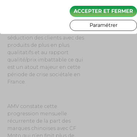
Pour le marché moto et
scooter, la croissance n’est
ACCEPTER ET FERMER
visible que du côté des
constructeurs chinois qui
Paramétrer
poursuivent leur entreprise de
séduction des clients avec des
produits de plus en plus
qualitatifs et au rapport
qualité/prix imbattable ce qui
est un atout majeur en cette
période de crise sociétale en
France.
AMV constate cette
progression mensuelle
récurrente de la part des
marques chinoises avec CF
Moto qui n’en finit plus de