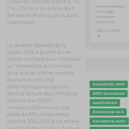
cumul du marché inscrit à – 11,
Autrefois réservés
3 %, – 10,3 % si on écarte les 3-
à un usage
RM aux chiffres toujours aussi
strictement
utilitaire, les
calamiteux.
LIRE LA SUITE
Le dixième épisode de la
saison 2025 a profité d’une
météo normale pour l’époque
sur l’ensemble du territoire
ainsi que du même nombre
de jours ouvrés. Pas
Actualités AMV
d’éléments perturbateurs
AMV assurance
dans la lecture des chiffres du
marché avec 13 959
application
immatriculations soit une
Assurance 4x4
perte de 839 unités versus
Assurance auto
octobre 2024, 504 si on enlève
les scores des scooters 3-roues.