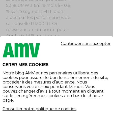
5,3 %. BMW a fini le mois à – 0,6
% sur le segment MTT, bien
aidée par les performances de
sa nouvelle R 1300 RT. On
relève encore du positif pour
Aprilia (+ 1,9 %) mais on ne
peut que constater les
Continuer sans accepter
déficiences “octobriennes“ de
Triumph (- 7,2 %), Suzuki (- 19,2
%), KTM (- 40,7 %), Ducati (- 3,2
GERER MES COOKIES
%), Royal Enfield (- 34,8 %) ou
Harley-Davidson (- 27,4 %)…
Notre
blog AMV
et nos
partenaires
utilisent des
cookies pour assurer le bon fonctionnement du site,
procéder à des mesures d’audience. Nous
conservons votre choix pendant 13 mois. Vous
pouvez changer d’avis à tout moment en cliquant
sur le lien « gérer mes cookies » en bas de chaque
DES CONSTRUCTEURS CHINOIS
page.
QUI AVANCENT
MÉTHODIQUEMENT
Consulter notre politique de cookies