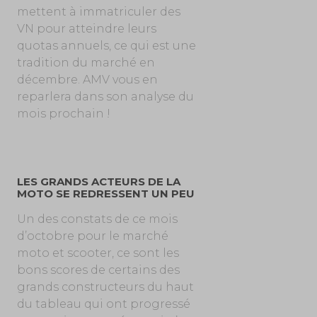
mettent à immatriculer des
VN pour atteindre leurs
quotas annuels, ce qui est une
tradition du marché en
décembre. AMV vous en
reparlera dans son analyse du
mois prochain !
LES GRANDS ACTEURS DE LA
MOTO SE REDRESSENT UN PEU
Un des constats de ce mois
d’octobre pour le marché
moto et scooter, ce sont les
bons scores de certains des
grands constructeurs du haut
du tableau qui ont progressé