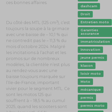
ces bonnes affaires.
dashcam
Droit
3
Entretien moto
Du côté des MTL (125 cm
), c’est
toujours la soupe à la grimace
Garanties
assurance
avec une baisse de – 10,1 % qui
ne contredit pas le – 11,3 % du
immatriculation
mois d’octobre 2024. Malgré
Innovation
les incitations à l’achat et les
jeune permis
promos sur de nombreux
modèles, la clientèle n’est plus
klaxon
au rendez-vous avec une
loisir moto
baisse toujours marquée sur
Moto
l’Ile-de-France, important
vivier pour le segment MTL. Ce
mécanique
sont les motos 125 qui
permis
souffrent à – 18,5 % au cumul
permis moto
2025, quand les scooters sont