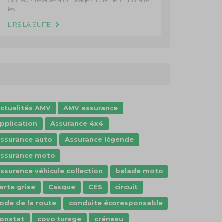
Autrefois réservés à un usage strictement utilitaire,
les
LIRE LA SUITE
ctualités AMV
AMV assurance
pplication
Assurance 4x4
ssurance auto
Assurance légende
ssurance moto
ssurance véhicule collection
balade moto
arte grise
Casque
CES
circuit
ode de la route
conduite écoresponsable
onstat
covoiturage
créneau