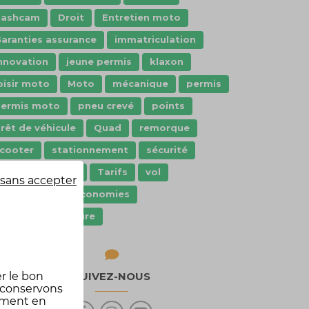
dashcam
Droit
Entretien moto
aranties assurance
immatriculation
nnovation
jeune permis
klaxon
oisir moto
Moto
mécanique
permis
ermis moto
pneu crevé
points
rêt de véhicule
Quad
remorque
cooter
stationnement
sécurité
écurité routière
Tarifs
vol
sans accepter
Équipement
économies
quipement voiture
r le bon
SUIVEZ-NOUS
 conservons
oment en