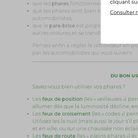
cliquant su
que les
phares
fonctionnent correctement,
que les phares sont bien réglés en hauteu
Consulter n
automobilistes,
que le
pare-brise
est propre : un pare-bris
autres voitures et se transformera en « éc
Pensez enfin à régler le rétroviseur en pos
par les automobilistes qui vous suivent.
DU BON U
Savez-vous bien utiliser vos phares ?
Les
feux de position
(les « veilleuses ») p
allumer dès que la luminosité décline, en 
Les
feux de croisement
(les « codes ») per
Utilisez les la nuit (mais aussi le jour s’i
et en ville, ou sur une chaussée non éclai
Les
feux de route
(les « pleins phares ») éc