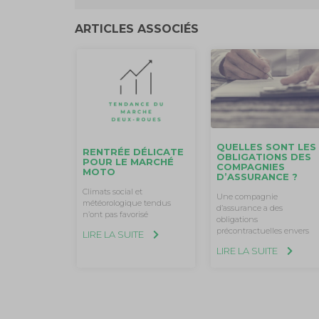
ARTICLES ASSOCIÉS
QUELLES SONT LES
RENTRÉE DÉLICATE
OBLIGATIONS DES
POUR LE MARCHÉ
COMPAGNIES
MOTO
D’ASSURANCE ?
Climats social et
Une compagnie
météorologique tendus
d’assurance a des
n’ont pas favorisé
obligations
précontractuelles envers
LIRE LA SUITE
LIRE LA SUITE