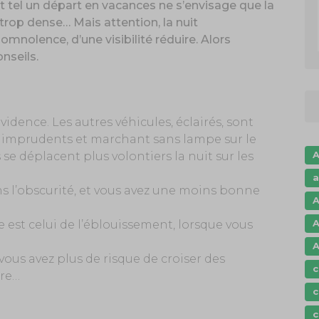
et tel un départ en vacances ne s’envisage que la
n trop dense… Mais attention, la nuit
mnolence, d’une visibilité réduire. Alors
onseils.
 évidence. Les autres véhicules, éclairés, sont
is imprudents et marchant sans lampe sur le
A
se déplacent plus volontiers la nuit sur les
a
ns l’obscurité, et vous avez une moins bonne
A
A
e est celui de l’éblouissement, lorsque vous
A
 vous avez plus de risque de croiser des
c
ure…
c
c