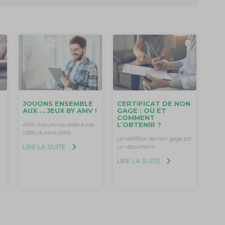
CERTIFICAT DE NON
JOUONS ENSEMBLE
GAGE : OÙ ET
AUX … JEUX BY AMV !
COMMENT
L’OBTENIR ?
AMV Assurance reste à vos
côtés durant cette
Le certificat de non gage est
LIRE LA SUITE
un document
LIRE LA SUITE