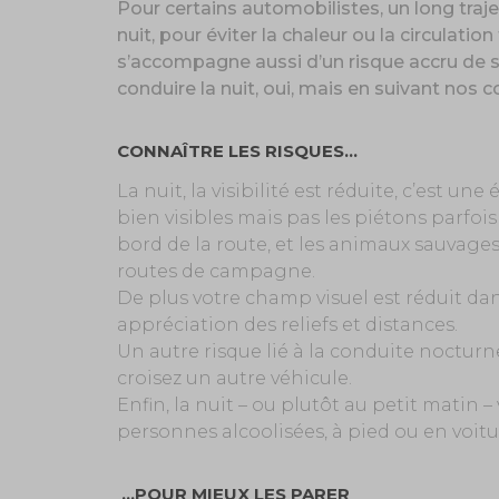
Pour certains automobilistes, un long traj
nuit, pour éviter la chaleur ou la circulatio
s’accompagne aussi d’un risque accru de so
conduire la nuit, oui, mais en suivant nos c
CONNAÎTRE LES RISQUES…
La nuit, la visibilité est réduite, c’est une
bien visibles mais pas les piétons parfo
bord de la route, et les animaux sauvages 
routes de campagne.
De plus votre champ visuel est réduit da
appréciation des reliefs et distances.
Un autre risque lié à la conduite nocturn
croisez un autre véhicule.
Enfin, la nuit – ou plutôt au petit matin –
personnes alcoolisées, à pied ou en voit
…POUR MIEUX LES PARER