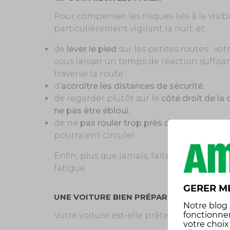
Pour compenser les risques liés à la visibil
particulièrement vigilant la nuit, et
de
lever le pied
sur les petites routes : vot
vous laisser un temps de réaction suffisa
traverse la route ;
d’
accroître les distances de sécurité
,
de regarder plutôt sur le
côté droit de la
ne pas être ébloui
,
de ne
pas rouler trop près des bas-côté
s,
pourraient circuler.
Enfin, plus que jamais, faites des pauses
fatigue.
GERER M
UNE VOITURE BIEN PRÉPARÉE
Notre
blog
fonctionne
Votre voiture est-elle prête à prendre la r
votre choi