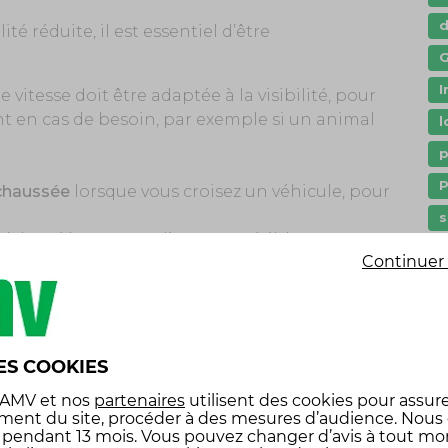
ité réduite, il est essentiel d’être
G
I
re vitesse doit être adaptée à la visibilité, pour
nt en cas de besoin, par exemple si un animal
l
p
P
 chaussée
lorsque vous croisez un véhicule, pour
s
 où les piétons et cyclistes peu visibles
s
Continuer 
 régulières et arrêtez-vous au moindre signe de
é
ES COOKIES
 AMV
et nos
partenaires
utilisent des cookies pour assure
ment du site, procéder à des mesures d’audience. Nous
oute de nuit ? Pour vous en assurer, vérifiez :
x pendant 13 mois. Vous pouvez changer d’avis à tout m