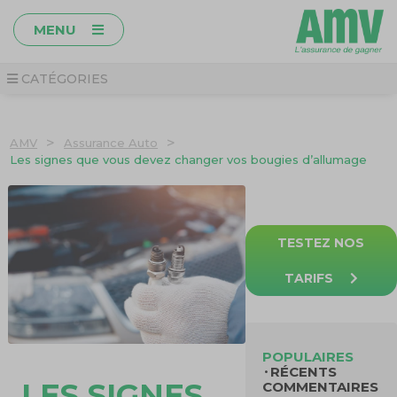
MENU
CATÉGORIES
>
>
AMV
Assurance Auto
Les signes que vous devez changer vos bougies d’allumage
TESTEZ NOS
TARIFS
POPULAIRES
RÉCENTS
LES SIGNES
COMMENTAIRES