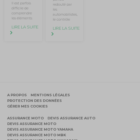
Il est parfois
redouté par
difficile de
les
comprendre
automobilistes,
les éléments
le contrôle
LIRE LA SUITE
LIRE LA SUITE
A PROPOS
MENTIONS LÉGALES
PROTECTION DES DONNÉES
GÉRER MES COOKIES
ASSURANCE MOTO
DEVIS ASSURANCE AUTO
DEVIS ASSURANCE MOTO
DEVIS ASSURANCE MOTO YAMAHA
DEVIS ASSURANCE MOTO MBK