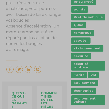
pneu crevé
plus fréquents que
d’habitude, vous pourriez
points
avoir besoin de faire changer
Prêt de véhicule
vos bougies.
Quad
Absence d’accélération : un
moteur atone peut être
remorque
réparé par l’installation de
scooter
nouvelles bougies
stationnement
d’allumage.
sécurité
sécurité
routière
Tarifs
vol
Équipement
économies
QU’EST-
COMMEN
CE QUE
T BIEN
équipement
LA
ÉVITER
voiture
GARANTI
LES
E
PIÈGES