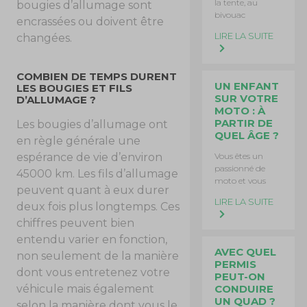
la tente, au
bougies d’allumage sont
bivouac
encrassées ou doivent être
LIRE LA SUITE
changées.
COMBIEN DE TEMPS DURENT
UN ENFANT
LES BOUGIES ET FILS
SUR VOTRE
D’ALLUMAGE ?
MOTO : À
PARTIR DE
Les bougies d’allumage ont
QUEL ÂGE ?
en règle générale une
espérance de vie d’environ
Vous êtes un
passionné de
45000 km. Les fils d’allumage
moto et vous
peuvent quant à eux durer
LIRE LA SUITE
deux fois plus longtemps. Ces
chiffres peuvent bien
entendu varier en fonction,
AVEC QUEL
non seulement de la manière
PERMIS
dont vous entretenez votre
PEUT-ON
véhicule mais également
CONDUIRE
UN QUAD ?
selon la manière dont vous le