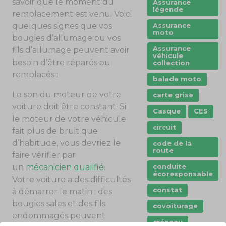
savoir que le moment du
Assurance
légende
remplacement est venu. Voici
quelques signes que vos
Assurance
moto
bougies d’allumage ou vos
Assurance
fils d’allumage peuvent avoir
véhicule
besoin d’être réparés ou
collection
remplacés :
balade moto
Le son du moteur de votre
carte grise
voiture doit être constant. Si
Casque
CES
le moteur de votre véhicule
circuit
fait plus de bruit que
d’habitude, vous devriez le
code de la
route
faire vérifier par
un
mécanicien qualifié
.
conduite
écoresponsable
Votre voiture a des difficultés
constat
à démarrer le matin : des
bougies sales et des fils
covoiturage
endommagés peuvent
créneau