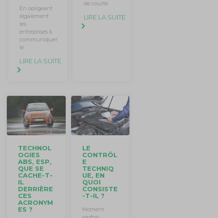
de courte
En obligeant
légalement
LIRE LA SUITE
les
entreprises à
communiquer
le
LIRE LA SUITE
TECHNOL
LE
OGIES
CONTRÔL
ABS, ESP,
E
QUE SE
TECHNIQ
CACHE-T-
UE, EN
IL
QUOI
DERRIÈRE
CONSISTE
CES
-T-IL ?
ACRONYM
ES ?
Moment
parfois