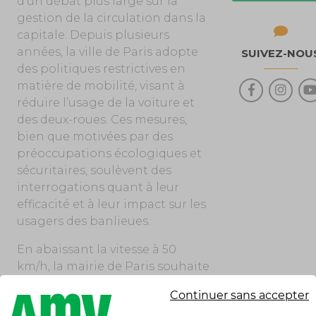
d’un débat plus large sur la
gestion de la circulation dans la
capitale. Depuis plusieurs
années, la ville de Paris adopte
SUIVEZ-NOU
des politiques restrictives en
matière de mobilité, visant à
réduire l’usage de la voiture et
des deux-roues. Ces mesures,
bien que motivées par des
préoccupations écologiques et
sécuritaires, soulèvent des
interrogations quant à leur
efficacité et à leur impact sur les
usagers des banlieues.
En abaissant la vitesse à 50
km/h, la mairie de Paris souhaite
réduire les nuisances et
Continuer sans accepter
améliorer la sécurité, mais cette