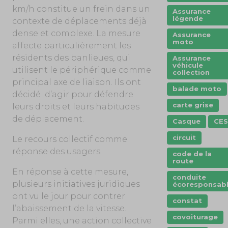
km/h constitue un frein dans un
Assurance
légende
contexte de déplacements déjà
dense et complexe. La mesure
Assurance
moto
affecte particulièrement les
résidents des banlieues, qui
Assurance
véhicule
utilisent le périphérique comme
collection
principal axe de liaison. Ils ont
balade moto
décidé d’agir pour défendre
carte grise
leurs droits et leurs habitudes
de déplacement.
Casque
CES
circuit
Le recours collectif comme
réponse des usagers
code de la
route
En réponse à cette mesure,
conduite
plusieurs initiatives juridiques
écoresponsab
ont vu le jour pour contrer
constat
l’abaissement de la vitesse.
covoiturage
Parmi elles, une action collective