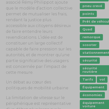
associé Rémy Philippot ajoute
pneu crevé
que le modèle d’action collective
permet de mutualiser les frais,
points
rendant la justice plus
Prêt de véhicu
accessible aux citoyens désireux
Quad
de faire entendre leurs
revendications. L’idée est de
remorque
constituer un large collectif
scooter
capable de faire pression sur les
stationnemen
autorités, et de montrer qu’une
partie significative des usagers
sécurité
est concernée par l’impact de
sécurité
routière
cette mesure.
Tarifs
vol
Un débat au cœur des
Équipement
politiques de mobilité urbaine
économies
La limitation de vitesse sur le
équipement
périphérique est représentative
voiture