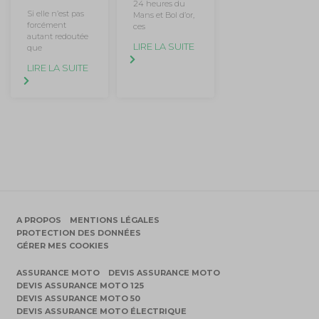
24 heures du
Si elle n’est pas
Mans et Bol d’or,
forcément
ces
autant redoutée
LIRE LA SUITE
que
LIRE LA SUITE
A PROPOS
MENTIONS LÉGALES
PROTECTION DES DONNÉES
GÉRER MES COOKIES
ASSURANCE MOTO
DEVIS ASSURANCE MOTO
DEVIS ASSURANCE MOTO 125
DEVIS ASSURANCE MOTO 50
DEVIS ASSURANCE MOTO ÉLECTRIQUE