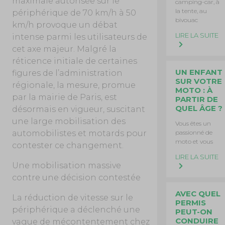
maximale autorisée sur le
camping-car, à
la tente, au
périphérique de 70 km/h à 50
bivouac
km/h provoque un débat
LIRE LA SUITE
intense parmi les utilisateurs de
cet axe majeur. Malgré la
réticence initiale de certaines
UN ENFANT
figures de l’administration
SUR VOTRE
régionale, la mesure, promue
MOTO : À
par la mairie de Paris, est
PARTIR DE
QUEL ÂGE ?
désormais en vigueur, suscitant
une large mobilisation des
Vous êtes un
automobilistes et motards pour
passionné de
moto et vous
contester ce changement.
LIRE LA SUITE
Une mobilisation massive
contre une décision contestée
AVEC QUEL
La réduction de vitesse sur le
PERMIS
périphérique a déclenché une
PEUT-ON
CONDUIRE
vague de mécontentement chez