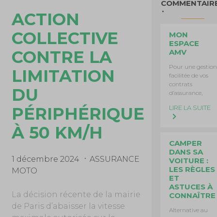
COMMENTAIR
ACTION
COLLECTIVE
MON
ESPACE
CONTRE LA
AMV
Pour une gestion
LIMITATION
facilitée de vos
contrats
DU
d’assurance,
PÉRIPHÉRIQUE
LIRE LA SUITE
À 50 KM/H
CAMPER
DANS SA
1 décembre 2024
ASSURANCE
VOITURE :
LES RÈGLES
MOTO
ET
ASTUCES À
La décision récente de la mairie
CONNAÎTRE
de Paris d’abaisser la vitesse
Alternative au