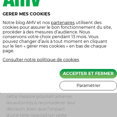
réduction est perçue par de
nombreux usagers comme une
contrainte additionnelle.
GERER MES COOKIES
Nombreux sont ceux qui
Notre
blog AMV
et nos
partenaires
utilisent des
estiment que la réduction de
cookies pour assurer le bon fonctionnement du site,
vitesse n’apporte pas de
procéder à des mesures d’audience. Nous
conservons votre choix pendant 13 mois. Vous
bénéfices tangibles en termes
pouvez changer d’avis à tout moment en cliquant
de qualité de l’air ou de sécurité
sur le lien « gérer mes cookies » en bas de chaque
routière, tout en alourdissant le
page.
temps de trajet pour les usagers
Consulter notre politique de cookies
réguliers du périphérique
parisien.
ACCEPTER ET FERMER
Vers un changement possible ?
Paramétrer
La mobilisation suscitée par
cette mesure pourrait amener
les autorités à reconsidérer leur
décision, bien que l’impact
d’une telle opposition reste