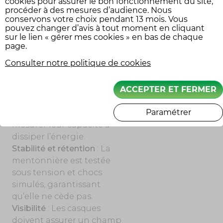
cookies pour assurer le bon fonctionnement du site,
Pour obtenir
procéder à des mesures d’audience. Nous
conservons votre choix pendant 13 mois. Vous
l’homologation ECE 22-06,
pouvez changer d’avis à tout moment en cliquant
les casques doivent subir
sur le lien « gérer mes cookies » en bas de chaque
une série de tests rigoureux
page.
:
Consulter notre politique de cookies
Résistance aux impacts
: Les
casques sont projetés sur
ACCEPTER ET FERMER
des enclumes à différentes
Paramétrer
vitesses et angles pour
mesurer leur capacité à
dissiper l’énergie.
Stabilité et rétention
: La
mentonnière est testée
sous tension et chocs
simulés, garantissant
qu’elle ne cède pas.
Visibilité
: Les casques
doivent assurer un champ