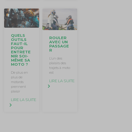
QUELS
ROULER
OUTILS
AVEC UN
FAUT-IL
PASSAGE
POUR
R
ENTRETE
NIR SOI-
L’un des
MÊME SA
plaisirs des
MOTO ?
trajets à moto
est
De plus en
plus de
LIRE LA SUITE
motards
prennent
plaisir
LIRE LA SUITE