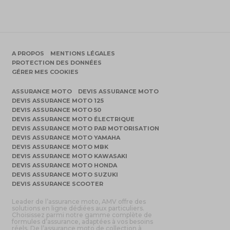
A PROPOS
MENTIONS LÉGALES
PROTECTION DES DONNÉES
GÉRER MES COOKIES
ASSURANCE MOTO
DEVIS ASSURANCE MOTO
DEVIS ASSURANCE MOTO 125
DEVIS ASSURANCE MOTO 50
DEVIS ASSURANCE MOTO ÉLECTRIQUE
DEVIS ASSURANCE MOTO PAR MOTORISATION
DEVIS ASSURANCE MOTO YAMAHA
DEVIS ASSURANCE MOTO MBK
DEVIS ASSURANCE MOTO KAWASAKI
DEVIS ASSURANCE MOTO HONDA
DEVIS ASSURANCE MOTO SUZUKI
DEVIS ASSURANCE SCOOTER
Leader de l’assurance moto, AMV offre des
solutions en ligne dédiées aux particuliers.
Choisissez parmi notre gamme complète de
formules d’assurance, adaptées à vos besoins
réels. De l’assurance moto de collection à