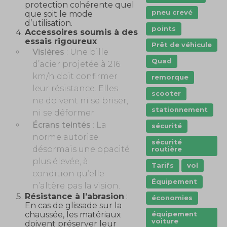
protection cohérente quel
pneu crevé
que soit le mode
d’utilisation.
points
Accessoires soumis à des
essais rigoureux
Prêt de véhicule
Visières
: Une bille
Quad
d’acier projetée à 216
km/h doit confirmer
remorque
leur résistance. Elles
scooter
ne doivent ni se briser,
stationnement
ni se déformer.
Écrans teintés
: La
sécurité
norme autorise
sécurité
désormais une opacité
routière
plus élevée, à
Tarifs
vol
condition qu’elle
Équipement
n’altère pas la vision.
Résistance à l’abrasion
:
économies
En cas de glissade sur la
chaussée, les matériaux
équipement
voiture
doivent préserver leur