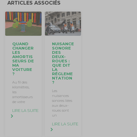
ARTICLES ASSOCIÉS
QUAND
NUISANCE
CHANGER
SONORE
LES
DES
AMORTIS
DEUX-
SEURS DE
ROUES :
MA
QUE DIT
VOITURE
LA
?
RÉGLEME
NTATION
?
Au fil des
kilomètres,
Les
les
nuisances
amortisseurs
sonores liées
de votre
aux deux-
LIRE LA SUITE
roues sont
un
LIRE LA SUITE