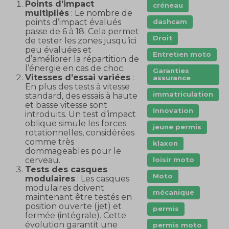
Points d’impact
créneau
multipliés
: Le nombre de
points d’impact évalués
dashcam
passe de 6 à 18. Cela permet
Droit
de tester les zones jusqu’ici
peu évaluées et
Entretien moto
d’améliorer la répartition de
l’énergie en cas de choc.
Garanties
Vitesses d’essai variées
:
assurance
En plus des tests à vitesse
immatriculation
standard, des essais à haute
et basse vitesse sont
Innovation
introduits. Un test d’impact
oblique simule les forces
jeune permis
rotationnelles, considérées
comme très
klaxon
dommageables pour le
cerveau.
loisir moto
Tests des casques
Moto
modulaires
: Les casques
modulaires doivent
mécanique
maintenant être testés en
position ouverte (jet) et
permis
fermée (intégrale). Cette
évolution garantit une
permis moto