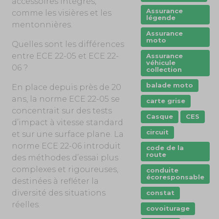
accessoires intégrés,
Assurance
comme les visières et les
légende
mentonnières.
Assurance
moto
Quelles sont les différences
entre ECE 22-05 et ECE 22-
Assurance
véhicule
06 ?
collection
balade moto
En place depuis près de 20
ans, la norme ECE 22-05 se
carte grise
concentrait sur des tests
Casque
CES
d’impact à vitesse standard
circuit
et sur une surface plane. La
norme ECE 22-06 introduit
code de la
route
des méthodes d’essai plus
complexes et rigoureuses,
conduite
écoresponsable
destinées à refléter la
diversité des situations
constat
réelles.
covoiturage