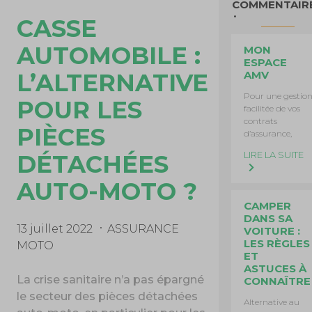
COMMENTAIR
CASSE
AUTOMOBILE :
MON
ESPACE
L’ALTERNATIVE
AMV
Pour une gestio
POUR LES
facilitée de vos
contrats
PIÈCES
d’assurance,
LIRE LA SUITE
DÉTACHÉES
AUTO-MOTO ?
CAMPER
DANS SA
13 juillet 2022
ASSURANCE
VOITURE :
LES RÈGLES
MOTO
ET
ASTUCES À
La crise sanitaire n’a pas épargné
CONNAÎTRE
le secteur des pièces détachées
Alternative au