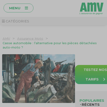
MENU
CATÉGORIES
>
>
AMV
Assurance Moto
Casse automobile : l’alternative pour les pièces détachées
auto-moto ?
TESTEZ NO
TARIFS
POPULAIRES
RÉCENTS