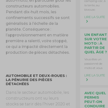
auto-moto, en particulier pour les
camping-car, à
la tente, au
constructeurs automobiles.
bivouac
Pendant dix-huit mois, les
LIRE LA SUITE
confinements successifs se sont
généralisés à l’échelle de la
planète. Conséquence :
UN ENFANT
l’approvisionnement en matière
SUR VOTRE
première a ralenti, voire stoppé,
MOTO : À
ce qui a impacté directement la
PARTIR DE
QUEL ÂGE ?
production de pièces détachées.
Vous êtes un
passionné de
moto et vous
LIRE LA SUITE
AUTOMOBILE ET DEUX-ROUES :
LA PÉNURIE DES PIÈCES
DÉTACHÉES
Dans le secteur automobile, les
AVEC QUEL
PERMIS
constructeurs ont vu leurs
PEUT-ON
stocks se tarir dès l’hiver 2020 et
CONDUIRE