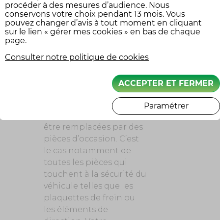
procéder à des mesures d’audience. Nous
conservons votre choix pendant 13 mois. Vous
LES POINTS À VÉRIFIER LORSQUE
pouvez changer d’avis à tout moment en cliquant
L’ON SE PROCURE DES PIÈCES
sur le lien « gérer mes cookies » en bas de chaque
DÉTACHÉES
SUIVEZ-NOU
page.
Consulter notre politique de cookies
Il ne s’agit pas d’une pièce de
ACCEPTER ET FERMER
sécurité
Attention, certaines
Paramétrer
pièces ne peuvent pas
être remplacées par des
pièces d’occasion. C’est
le cas notamment de
toutes les pièces qui
touchent à la sécurité du
véhicule telles que les
plaquettes de frein ou
les éléments de