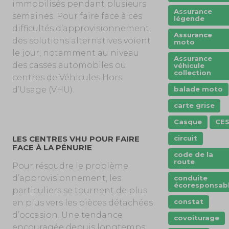
immobilisés pendant plusieurs
Assurance
semaines. Pour faire face à ces
légende
difficultés d’approvisionnement,
Assurance
des solutions alternatives voient
moto
le jour, notamment au niveau
Assurance
des casses automobiles ou
véhicule
collection
centres de Véhicules Hors
balade moto
d’Usage (VHU).
carte grise
Casque
CE
circuit
LES CENTRES VHU POUR FAIRE
FACE À LA PÉNURIE
code de la
route
Pour résoudre le problème
d’approvisionnement, les
conduite
écoresponsab
particuliers se tournent de plus
constat
en plus vers les pièces détachées
d’occasion. Une tendance
covoiturage
encouragée depuis longtemps