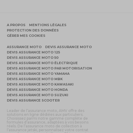
A PROPOS
MENTIONS LÉGALES
PROTECTION DES DONNÉES
GÉRER MES COOKIES
ASSURANCE MOTO
DEVIS ASSURANCE MOTO
DEVIS ASSURANCE MOTO 125
DEVIS ASSURANCE MOTO 50
DEVIS ASSURANCE MOTO ÉLECTRIQUE
DEVIS ASSURANCE MOTO PAR MOTORISATION
DEVIS ASSURANCE MOTO YAMAHA
DEVIS ASSURANCE MOTO MBK
DEVIS ASSURANCE MOTO KAWASAKI
DEVIS ASSURANCE MOTO HONDA
DEVIS ASSURANCE MOTO SUZUKI
DEVIS ASSURANCE SCOOTER
Leader de l’assurance moto, AMV offre des
solutions en ligne dédiées aux particuliers.
Choisissez parmi notre gamme complète de
formules d’assurance, adaptées à vos besoins
réels. De l’assurance moto de collection à
l’assurance jetski, personnalisez votre contrat