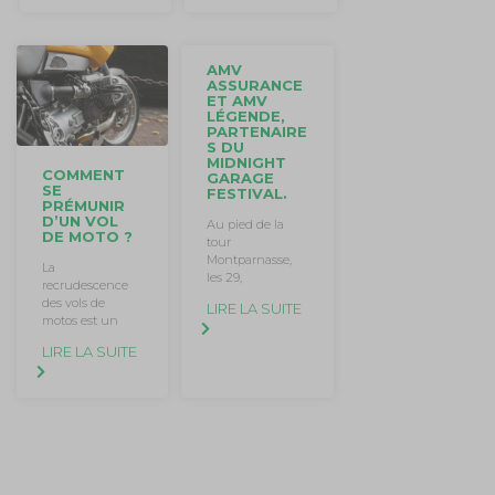
AMV
ASSURANCE
ET AMV
LÉGENDE,
PARTENAIRE
S DU
MIDNIGHT
COMMENT
GARAGE
SE
FESTIVAL.
PRÉMUNIR
D’UN VOL
Au pied de la
DE MOTO ?
tour
Montparnasse,
La
les 29,
recrudescence
des vols de
LIRE LA SUITE
motos est un
LIRE LA SUITE