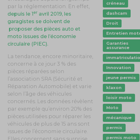
créneau
par la réglementation. En effet,
er
dashcam
depuis le 1
avril 2019, les
garagistes se doivent de
Droit
proposer des pièces auto et
Entretien mot
moto issues de l’économie
Garanties
circulaire (PIEC).
assurance
La tendance, encore minoritaire,
immatriculati
concerne à ce jour 3 % des
Innovation
pièces réparées selon
jeune permis
l’association SRA (Sécurité et
Réparation Automobile) et varie
klaxon
selon l’âge des véhicules
loisir moto
concernés. Les données révèlent
Moto
par exemple qu’environ 20% des
pièces utilisées pour réparer les
mécanique
véhicules de plus de 15 ans sont
permis
issues de l’économie circulaire.
permis moto
Elles concernent sans surprise