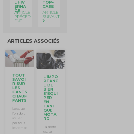
L’HIV
TOP-
ERNA
CASE
GE
ARTICLE
ARTICLE
PRÉCÉD
SUIVANT
ENT
ARTICLES ASSOCIÉS
TOUT
L’IMPO
SAVOI
RTANC
R SUR
E DE
LES
BIEN
GANTS
S’ÉQUI
CHAUF
PER
FANTS
EN
TANT
Lorsque
QUE
l’on doit
MOTA
RD
rouler
par tous
La moto
les temps
est un