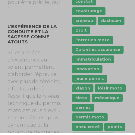
constat
pour être prêt le jour
J.
covoiturage
créneau
dashcam
L’EXPÉRIENCE DE LA
Droit
CONDUITE ET LA
SAGESSE COMME
Entretien moto
ATOUTS
Garanties assurance
Si les années
immatriculation
d’expérience au
volant permettent
Innovation
d’aborder l’épreuve
jeune permis
avec plus de sérénité,
klaxon
loisir moto
il faut garder à
l’esprit que le niveau
Moto
mécanique
technique du permis
permis
moto est plus élevé. «
permis moto
La conduite est plus
dynamique et la
pneu crevé
points
notion de danger est