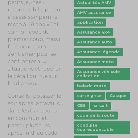
petits jeunes »
Actualités AMV
raconte Philippe, qui
AMV assurance
a passé son permis
application
moto à 48 ans. « J’ai
eu mon code du
Assurance 4x4
premier coup, mais il
Assurance auto
faut beaucoup
Assurance légende
s’entraîner pour se
confronter aux
Assurance moto
situations et repérer
Assurance véhicule
collection
le détail qui tue sur
les diapos ».
balade moto
carte grise
Casque
Conseils : potasser le
soir après le travail ou
CES
circuit
dans les transports
code de la route
en commun, et
conduite
passer plusieurs
écoresponsable
après-midi au code