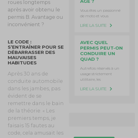
ÂGE ?
roues longtemps
après avoir obtenu le
Vous êtes un passionné
de moto et vous
permis B. Avantage ou
inconvénient ?
LIRE LA SUITE
LE CODE :
AVEC QUEL
S’ENTRAÎNER POUR SE
PERMIS PEUT-ON
DÉBARRASSER DES
CONDUIRE UN
MAUVAISES
QUAD ?
HABITUDES
Autrefois réservés à un
Après 30 ans de
usage strictement
utilitaire, les
conduite automobile
dans les jambes, pas
LIRE LA SUITE
évident de se
remettre dans le bain
de la théorie. « Les
premiers temps, je
faisais 15 fautes au
code, cela amusait les