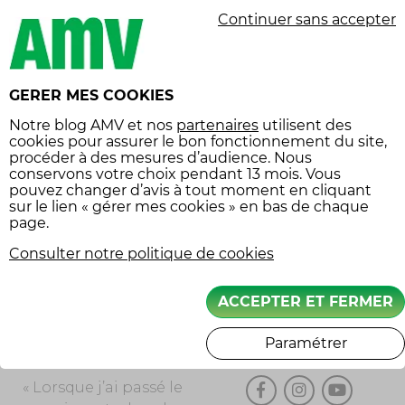
Prêt de véhicule
permanente. Ce ne
Continuer sans accepter
Quad
remorque
sont ni les mêmes
réflexes ni le même
scooter
confort qu’en voiture
stationnement
GERER MES COOKIES
» explique Philippe.
sécurité
Une difficulté loin
Notre
blog AMV
et nos
partenaires
utilisent des
cookies pour assurer le bon fonctionnement du site,
d’être insurmontable
sécurité routière
procéder à des mesures d’audience. Nous
: à l’examen pratique,
conservons votre choix pendant 13 mois. Vous
Tarifs
vol
la phase de
pouvez changer d’avis à tout moment en cliquant
sur le lien « gérer mes cookies » en bas de chaque
Équipement
circulation implique
page.
des situations
économies
similaires à celles du
Consulter notre politique de cookies
équipement voiture
quotidien en voiture.
ACCEPTER ET FERMER
« CERTAINS AVAIENT
DÉJÀ LA MOTO ET
Paramétrer
SUIVEZ-NOUS
L’ÉQUIPEMENT »
« Lorsque j’ai passé le