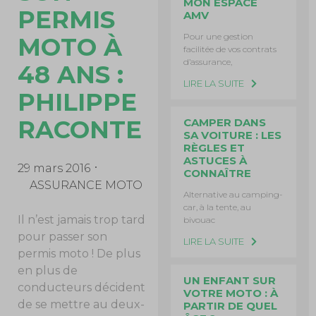
MON ESPACE
PERMIS
AMV
Pour une gestion
MOTO À
facilitée de vos contrats
d’assurance,
48 ANS :
LIRE LA SUITE
PHILIPPE
RACONTE
CAMPER DANS
SA VOITURE : LES
RÈGLES ET
ASTUCES À
29 mars 2016
CONNAÎTRE
ASSURANCE MOTO
Alternative au camping-
car, à la tente, au
Il n’est jamais trop tard
bivouac
pour passer son
LIRE LA SUITE
permis moto ! De plus
en plus de
UN ENFANT SUR
conducteurs décident
VOTRE MOTO : À
de se mettre au deux-
PARTIR DE QUEL