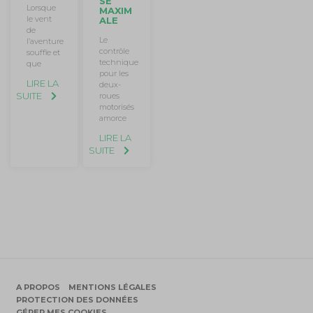
SE
Lorsque
MAXIM
le vent
ALE
de
Le
l’aventure
contrôle
souffle et
technique
que
pour les
LIRE LA
deux-
SUITE
roues
motorisés
amorce
LIRE LA
SUITE
A PROPOS
MENTIONS LÉGALES
PROTECTION DES DONNÉES
GÉRER MES COOKIES