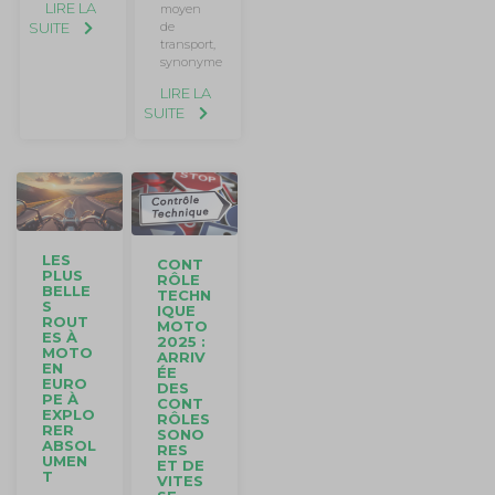
LIRE LA
moyen
de
SUITE
transport,
synonyme
LIRE LA
SUITE
LES
CONT
PLUS
RÔLE
BELLE
TECHN
S
IQUE
ROUT
MOTO
ES À
2025 :
MOTO
ARRIV
EN
ÉE
EURO
DES
PE À
CONT
EXPLO
RÔLES
RER
SONO
ABSOL
RES
UMEN
ET DE
T
VITES