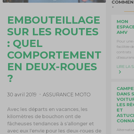
COMMEN
EMBOUTEILLAGE
MON
ESPAC
SUR LES ROUTES
AMV
: QUEL
Pour une 
facilitée d
COMPORTEMENT
contrats
d’assuranc
EN DEUX-ROUES
LIRE LA 
?
CAMPE
DANS 
30 avril 2019
ASSURANCE MOTO
VOITUR
LES RÈ
Avec les départs en vacances, les
ET
ASTUC
kilomètres de bouchon ont de
CONNA
fâcheuses tendances à s’allonger et
Alternativ
avec eux l’envie pour les deux-roues de