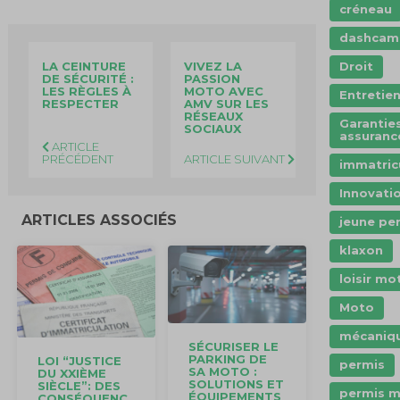
créneau
dashcam
LA CEINTURE
VIVEZ LA
Droit
DE SÉCURITÉ :
PASSION
LES RÈGLES À
MOTO AVEC
Entretie
RESPECTER
AMV SUR LES
RÉSEAUX
Garantie
SOCIAUX
assuranc
ARTICLE
PRÉCÉDENT
ARTICLE SUIVANT
immatric
Innovati
ARTICLES ASSOCIÉS
jeune pe
klaxon
loisir mo
Moto
mécaniq
SÉCURISER LE
PARKING DE
LOI “JUSTICE
permis
SA MOTO :
DU XXIÈME
SOLUTIONS ET
SIÈCLE”: DES
permis 
ÉQUIPEMENTS
CONSÉQUENC