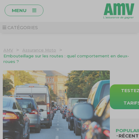
MENU
CATÉGORIES
>
>
AMV
Assurance Moto
Embouteillage sur les routes : quel comportement en deux-
roues ?
TESTE
TARIF
POPULAI
RÉCENT