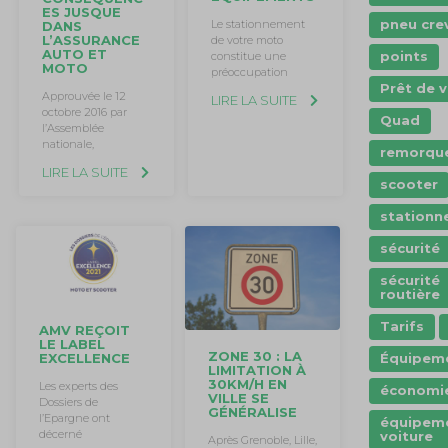
ES JUSQUE
pneu cre
Le stationnement
DANS
L’ASSURANCE
de votre moto
AUTO ET
points
constitue une
MOTO
préoccupation
Prêt de v
Approuvée le 12
LIRE LA SUITE
octobre 2016 par
Quad
l’Assemblée
nationale,
remorqu
LIRE LA SUITE
scooter
station
sécurité
sécurité
routière
Tarifs
AMV REÇOIT
LE LABEL
ZONE 30 : LA
EXCELLENCE
Équipem
LIMITATION À
30KM/H EN
Les experts des
économi
VILLE SE
Dossiers de
GÉNÉRALISE
l’Epargne ont
équipem
décerné
voiture
Après Grenoble, Lille,