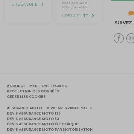
Laon ou encore
LIRE LA SUITE
Milan, Bruxelles
LIRE LA SUITE
SUIVEZ
A PROPOS
MENTIONS LÉGALES
PROTECTION DES DONNÉES
GÉRER MES COOKIES
ASSURANCE MOTO
DEVIS ASSURANCE MOTO
DEVIS ASSURANCE MOTO 125
DEVIS ASSURANCE MOTO 50
DEVIS ASSURANCE MOTO ÉLECTRIQUE
DEVIS ASSURANCE MOTO PAR MOTORISATION