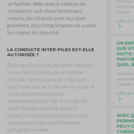
camping-c
se faufiler. Bien que la vitesse de
la tente, a
circulation soit alors fortement
bivouac
réduite, les risques sont eux bien
LIRE LA 
présents, d’où l’importance de suivre
les règles de sécurité.
UN EN
SUR V
LA CONDUITE INTER-FILES EST-ELLE
MOTO :
AUTORISÉE ?
PARTIR
QUEL Â
Bien que la conduite inter-files soit
largement pratiquée et même
Vous êtes
passionné
tolérée, cette pratique n’est pas
moto et v
autorisée par le Code de la route. A
LIRE LA 
noter toutefois qu’une
expérimentation de la conduite
inter-files est menée dans 11
AVEC 
départements français, dont les
PERMI
routes sont particulièrement
PEUT-
congestionnées.
CONDU