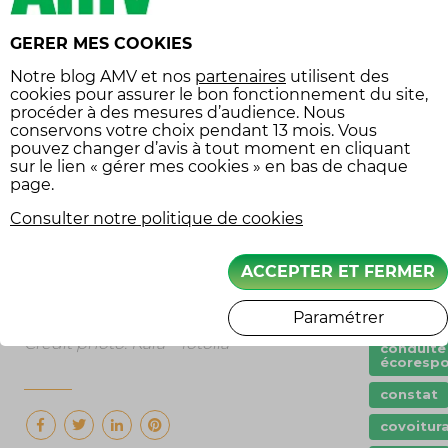
de dépasser un autre deux-roues lui-
Assuranc
même engagé dans une circulation
légende
GERER MES COOKIES
inter-files.
Assuranc
Notre
blog AMV
et nos
partenaires
utilisent des
moto
cookies pour assurer le bon fonctionnement du site,
UN PEU DE BON SENS ET BEAUCOUP
procéder à des mesures d’audience. Nous
Assuranc
DE SÉCURITÉ
véhicule
conservons votre choix pendant 13 mois. Vous
collectio
pouvez changer d’avis à tout moment en cliquant
Lorsque vous circulez en inter-files, la
sur le lien « gérer mes cookies » en bas de chaque
balade 
vitesse de circulation est limitée à 50
page.
km/h mais gardez à l’esprit qu’il est
carte gri
Consulter notre politique de cookies
essentiel d’adapter votre vitesse aux
Casque
conditions de circulation, et
ACCEPTER ET FERMER
circuit
notamment à la vitesse des autres
véhicules.
code de 
Paramétrer
route
Crédit photo: Kara – fotolia
conduite
écorespo
constat
covoitur