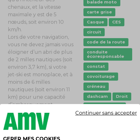
balade moto
chenaux, et la vitesse
carte grise
maximale y est de 5
nœuds, soit environ 10
Casque
CES
km/h.
circuit
Lors de votre navigation,
code de la route
vous ne devez jamais vous
éloigner d’un abri de plus
conduite
écoresponsable
de 2 milles nautiques (soit
constat
environ 3,7 km), si votre
jet-ski est monoplace, et à
covoiturage
moins de 6 milles
créneau
nautiques (soit environ 11
dashcam
Droit
km) pour une capacité
d’embarquement
Entretien moto
supérieur.
Continuer sans accepter
Garanties
assurance
Cela peut paraître
immatriculation
évident, mais il est
GERER MES COOKIES
toujours bon de le