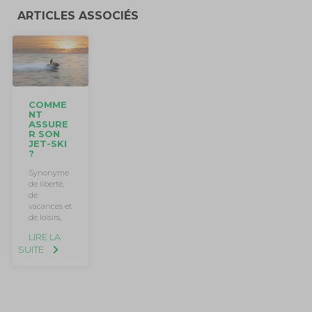
ARTICLES ASSOCIÉS
COMME
NT
ASSURE
R SON
JET-SKI
?
Synonyme
de liberté,
de
vacances et
de loisirs,
LIRE LA
SUITE