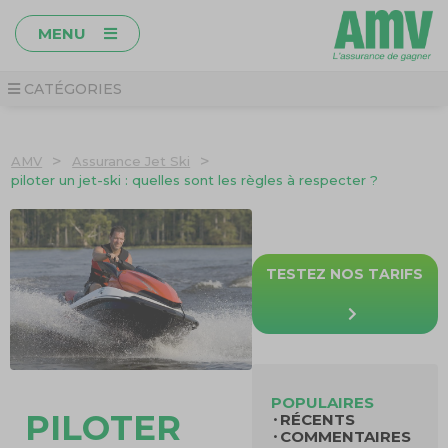
MENU
CATÉGORIES
>
>
AMV
Assurance Jet Ski
piloter un jet-ski : quelles sont les règles à respecter ?
TESTEZ NOS TARIFS
POPULAIRES
PILOTER
RÉCENTS
COMMENTAIRES