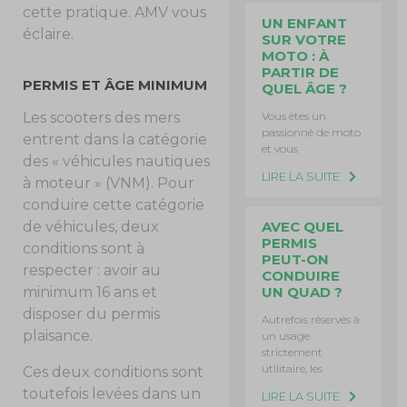
cette pratique. AMV vous
UN ENFANT
éclaire.
SUR VOTRE
MOTO : À
PARTIR DE
PERMIS ET ÂGE MINIMUM
QUEL ÂGE ?
Vous êtes un
Les scooters des mers
passionné de moto
entrent dans la catégorie
et vous
des « véhicules nautiques
LIRE LA SUITE
à moteur » (VNM). Pour
conduire cette catégorie
AVEC QUEL
de véhicules, deux
PERMIS
conditions sont à
PEUT-ON
respecter : avoir au
CONDUIRE
UN QUAD ?
minimum 16 ans et
disposer du permis
Autrefois réservés à
plaisance.
un usage
strictement
utilitaire, les
Ces deux conditions sont
toutefois levées dans un
LIRE LA SUITE