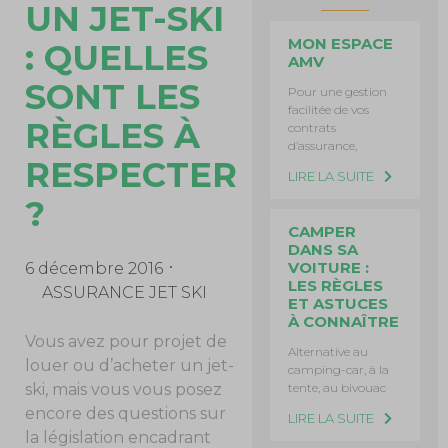
UN JET-SKI
MON ESPACE
: QUELLES
AMV
SONT LES
Pour une gestion
facilitée de vos
RÈGLES À
contrats
d’assurance,
RESPECTER
LIRE LA SUITE
?
CAMPER
DANS SA
VOITURE :
6 décembre 2016
LES RÈGLES
ASSURANCE JET SKI
ET ASTUCES
À CONNAÎTRE
Vous avez pour projet de
Alternative au
louer ou d’acheter un jet-
camping-car, à la
tente, au bivouac
ski, mais vous vous posez
encore des questions sur
LIRE LA SUITE
la législation encadrant