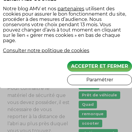
Innovation
rappeler : la conduite de
Notre
blog AMV
et nos
partenaires
utilisent des
jeune permis
jet-ski ne doit se faire que
cookies pour assurer le bon fonctionnement du site,
procéder à des mesures d’audience. Nous
klaxon
de jour. Il est en effet
conservons votre choix pendant 13 mois. Vous
interdit de naviguer à
loisir moto
pouvez changer d’avis à tout moment en cliquant
bord d’un scooter de mer
sur le lien « gérer mes cookies » en bas de chaque
Moto
page.
la nuit, celui-ci n’étant pas
mécanique
équipé des moyens de
Consulter notre politique de cookies
signalisation appropriés.
permis
ACCEPTER ET FERMER
permis moto
LE MATÉRIEL DE
pneu crevé
SÉCURITÉ À POSSÉDER
Paramétrer
points
Pour connaître le
Prêt de véhicule
matériel de sécurité que
vous devez posséder, il est
Quad
nécessaire de vous
remorque
reporter à la distance de
scooter
l’abri au plus près duquel
vous vous trouvez.