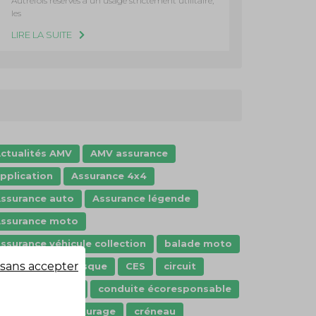
Autrefois réservés à un usage strictement utilitaire,
les
LIRE LA SUITE
ctualités AMV
AMV assurance
pplication
Assurance 4x4
ssurance auto
Assurance légende
ssurance moto
ssurance véhicule collection
balade moto
sans accepter
arte grise
Casque
CES
circuit
ode de la route
conduite écoresponsable
onstat
covoiturage
créneau