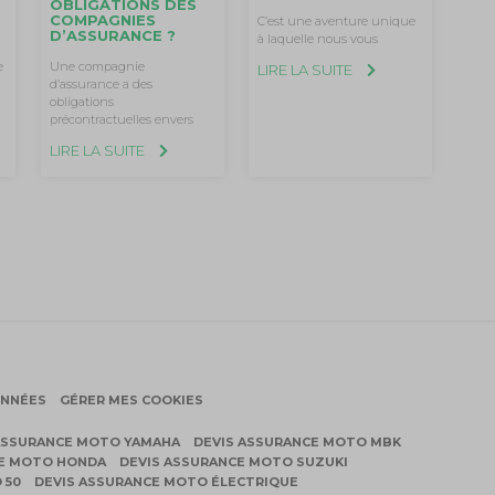
OBLIGATIONS DES
T
COMPAGNIES
C’est une aventure unique
D’ASSURANCE ?
à laquelle nous vous
e
Une compagnie
LIRE LA SUITE
d’assurance a des
obligations
précontractuelles envers
LIRE LA SUITE
ONNÉES
GÉRER MES COOKIES
ASSURANCE MOTO YAMAHA
DEVIS ASSURANCE MOTO MBK
CE MOTO HONDA
DEVIS ASSURANCE MOTO SUZUKI
 50
DEVIS ASSURANCE MOTO ÉLECTRIQUE