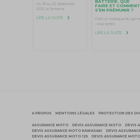
BATTERIE, QUE
Du 16 au 22 septembre
FAIRE ET COMMEN
2025, la Semaine
S’EN PRÉMUNIR ?
LIRE LA SUITE
C’est un classique du genr
: vous sortez
LIRE LA SUITE
A PROPOS
MENTIONS LÉGALES
PROTECTION DES D
ASSURANCE MOTO
DEVIS ASSURANCE MOTO
DEVIS 
DEVIS ASSURANCE MOTO KAWASAKI
DEVIS ASSURAN
DEVIS ASSURANCE MOTO 125
DEVIS ASSURANCE MOTO