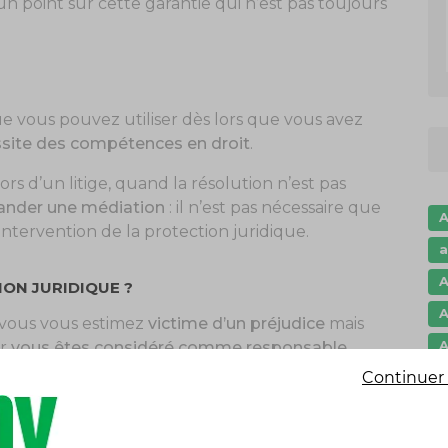
 un point sur cette garantie qui n’est pas toujours
ue vous pouvez utiliser dès lors que vous avez
essite des compétences en droit
.
rs d’un litige, quand la résolution n’est pas
nder une médiation
: il n’est pas nécessaire que
A
l’intervention de la protection juridique.
a
A
ON JURIDIQUE ?
A
 vous vous estimez
victime d’un préjudice
mais
A
r
vous êtes considéré comme responsable
.
Continuer 
c
e pénale et recours suite à accident
(DPRSA) qui
c
 dans deux cas précis :
c