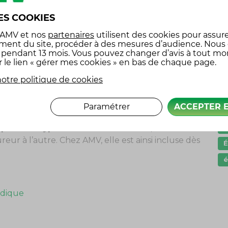
 exemple lors d’un accident de la route.
ES COOKIES
dre de poursuites pénales
G
 AMV
et nos
partenaires
utilisent des cookies pour assure
ment du site, procéder à des mesures d’audience. Nous
I
x pendant 13 mois. Vous pouvez changer d’avis à tout m
r le lien « gérer mes cookies » en bas de chaque page.
l
uridique, ce sont les coûts liés aux honoraires
les frais d’expertise et de procédure.
p
otre politique de cookies
P
compte de ces frais et ils sont mentionnés dans les
Paramétrer
ACCEPTER 
s
s
plusieurs types contrats d’assurance,
avec des
eur à l’autre. Chez AMV, elle est ainsi incluse dès
é
ridique