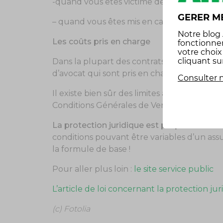
-quand vous êtes victime de dommages, par
GERER M
– quand vous êtes mis en cause dans le ca
Notre
blog
Les coûts pris en charge
fonctionne
votre choi
cliquant su
Dans la plupart des contrats de protection j
d’avocat qui sont pris en charge mais aussi 
Consulter n
Il existe bien sûr des limites à la prise en 
Conditions Générales de Vente.
La protection juridique est proposée dans 
conditions pouvant être variables d’un assur
la formule de base !
Pour aller plus loin :
le site service public
L’article de loi concernant la protection ju
(c) Fotolia