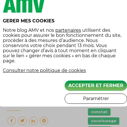
décisions ayant fait
Assurance
légende
jurisprudence qu’il est possible
de faire démarrer un véhicule
Assurance
GERER MES COOKIES
moto
sans détérioration du faisceau
Notre
blog AMV
et nos
partenaires
utilisent des
électrique ,et que le vol peut
Assurance
cookies pour assurer le bon fonctionnement du site,
véhicule
donc être avéré, même en
procéder à des mesures d’audience. Nous
collection
conservons votre choix pendant 13 mois. Vous
l’absence de traces d’effraction.
balade moto
pouvez changer d’avis à tout moment en cliquant
sur le lien « gérer mes cookies » en bas de chaque
Un vol sans effraction peut
carte grise
page.
donc être pris en charge par
Casque
CES
Consulter notre politique de cookies
votre compagnie d’assurance, à
circuit
condition que le vol n’ait pas
été rendu possible par une
ACCEPTER ET FERMER
code de la
route
mauvaise vigilance de la part
du propriétaire du véhicule.
Paramétrer
conduite
écoresponsable
constat
covoiturage