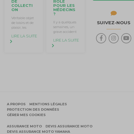
DE
RÔLE
COLLECTI
POUR LES
ON
MÉDECINS
?
Véritable objet
SUIVEZ-NOUS
Il y a quelques
de loisirs et de
semaines, un
plaisir, les
grave accident
LIRE LA SUITE
LIRE LA SUITE
A PROPOS
MENTIONS LÉGALES
PROTECTION DES DONNÉES
GÉRER MES COOKIES
ASSURANCE MOTO
DEVIS ASSURANCE MOTO
DEVIS ASSURANCE MOTO YAMAHA