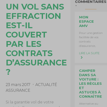
COMMENTAIRES
UN VOL SANS
EFFRACTION
MON
ESPACE
EST-IL
AMV
COUVERT
Pour une gestion
facilitée de vos
PAR LES
contrats
d’assurance,
CONTRATS
LIRE LA SUITE
D’ASSURANCE
?
CAMPER
DANS SA
VOITURE :
LES RÈGLES
23 mars 2017
ACTUALITÉ
ET
ASSURANCE
ASTUCES À
CONNAÎTRE
Si la garantie vol de votre
Alternative au