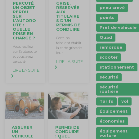
PERCUTÉ
GRISE,
pneu crevé
UN OBJET
RÉSERVÉE
PERDU
AUX
SUR
TITULAIRE
points
L’AUTORO
S D’UN
UTE :
PERMIS DE
Prêt de véhicule
QUELLE
CONDUIRE
PRISE EN
Quad
CHARGE ?
Certains
faisaient établir
Vous rouliez
remorque
la carte grise de
sur l’autoroute
leur
et vous avez
scooter
LIRE LA SUITE
percuté
stationnement
LIRE LA SUITE
sécurité
sécurité
routière
Tarifs
vol
Équipement
économies
ASSURER
PERMIS DE
équipement
UN
CONDUIRE
voiture
VÉHICULE
: QUEL