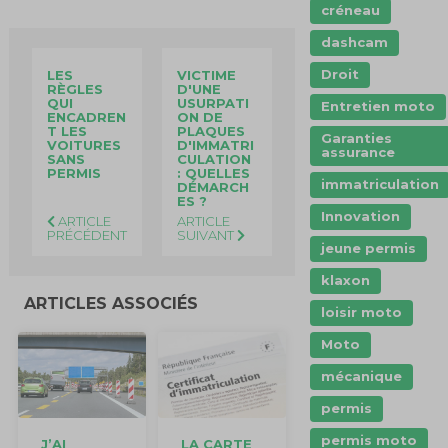
créneau
dashcam
Droit
LES
VICTIME
RÈGLES
D'UNE
QUI
USURPATI
Entretien moto
ENCADREN
ON DE
T LES
PLAQUES
Garanties
VOITURES
D'IMMATRI
assurance
SANS
CULATION
PERMIS
: QUELLES
immatriculation
DÉMARCH
ES ?
Innovation
ARTICLE
ARTICLE
PRÉCÉDENT
SUIVANT
jeune permis
klaxon
ARTICLES ASSOCIÉS
loisir moto
Moto
mécanique
permis
permis moto
J’AI
LA CARTE