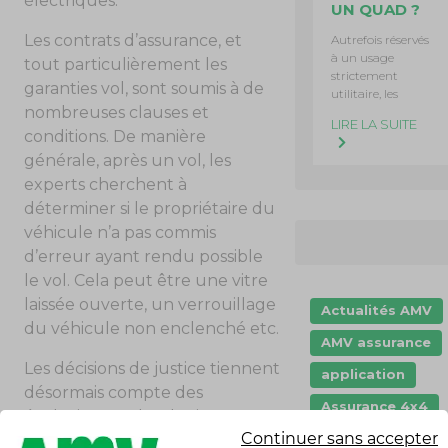
électriques.
UN QUAD ?
Les contrats d’assurance, et
Autrefois réservés
à un usage
tout particulièrement les
strictement
garanties vol, sont soumis à de
utilitaire, les
nombreuses clauses et
LIRE LA SUITE
conditions. De manière
générale, après un vol, les
experts cherchent à
déterminer si le propriétaire du
véhicule n’a pas commis
d’erreur ayant rendu possible
le vol. Cela peut être une vitre
laissée ouverte, un verrouillage
Actualités AMV
du véhicule non enclenché etc.
AMV assurance
Les décisions de justice tiennent
application
désormais compte des
Assurance 4x4
évolutions technologiques et
Continuer sans accepter
Assurance auto
ont considéré dans des