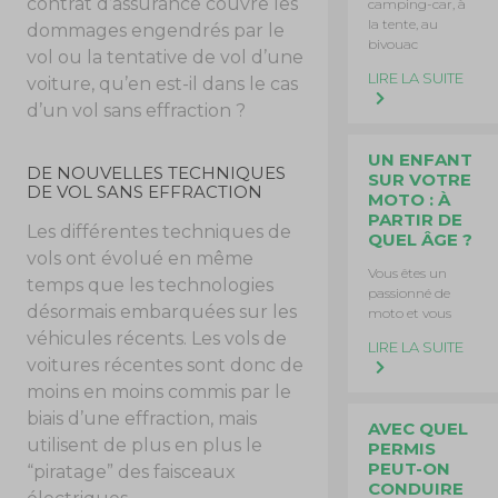
contrat d’assurance couvre les
camping-car, à
la tente, au
dommages engendrés par le
bivouac
vol ou la tentative de vol d’une
LIRE LA SUITE
voiture, qu’en est-il dans le cas
d’un vol sans effraction ?
UN ENFANT
DE NOUVELLES TECHNIQUES
SUR VOTRE
DE VOL SANS EFFRACTION
MOTO : À
PARTIR DE
Les différentes techniques de
QUEL ÂGE ?
vols ont évolué en même
Vous êtes un
temps que les technologies
passionné de
désormais embarquées sur les
moto et vous
véhicules récents. Les vols de
LIRE LA SUITE
voitures récentes sont donc de
moins en moins commis par le
biais d’une effraction, mais
AVEC QUEL
utilisent de plus en plus le
PERMIS
PEUT-ON
“piratage” des faisceaux
CONDUIRE