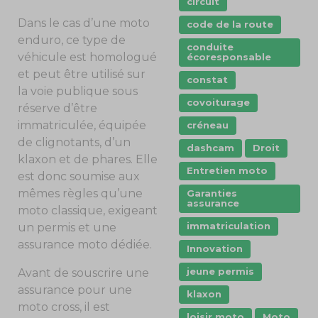
circuit
Dans le cas d’une moto
code de la route
enduro, ce type de
conduite
véhicule est homologué
écoresponsable
et peut être utilisé sur
constat
la voie publique sous
covoiturage
réserve d’être
immatriculée, équipée
créneau
de clignotants, d’un
dashcam
Droit
klaxon et de phares. Elle
Entretien moto
est donc soumise aux
mêmes règles qu’une
Garanties
assurance
moto classique, exigeant
immatriculation
un permis et une
assurance moto dédiée.
Innovation
jeune permis
Avant de souscrire une
assurance pour une
klaxon
moto cross, il est
loisir moto
Moto