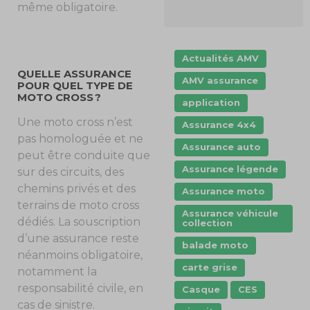
même obligatoire.
Actualités AMV
QUELLE ASSURANCE
AMV assurance
POUR QUEL TYPE DE
MOTO CROSS ?
application
Une moto cross n’est
Assurance 4x4
pas homologuée et ne
Assurance auto
peut être conduite que
Assurance légende
sur des circuits, des
chemins privés et des
Assurance moto
terrains de moto cross
Assurance véhicule
dédiés. La souscription
collection
d’une assurance reste
balade moto
néanmoins obligatoire,
carte grise
notamment la
responsabilité civile, en
Casque
CES
cas de sinistre.