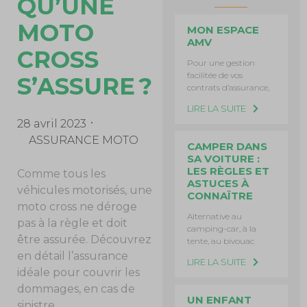
QU’UNE
MOTO
MON ESPACE
AMV
CROSS
Pour une gestion
facilitée de vos
S’ASSURE ?
contrats d’assurance,
LIRE LA SUITE
28 avril 2023
ASSURANCE MOTO
CAMPER DANS
SA VOITURE :
LES RÈGLES ET
Comme tous les
ASTUCES À
véhicules motorisés, une
CONNAÎTRE
moto cross ne déroge
Alternative au
pas à la règle et doit
camping-car, à la
être assurée. Découvrez
tente, au bivouac
en détail l’assurance
LIRE LA SUITE
idéale pour couvrir les
dommages, en cas de
UN ENFANT
sinistre.