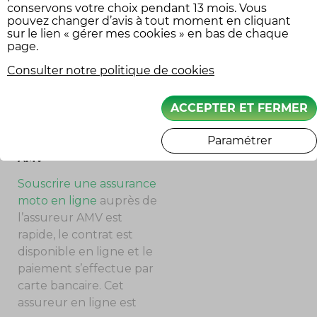
conservons votre choix pendant 13 mois. Vous
moto (modèle,
pouvez changer d’avis à tout moment en cliquant
équipement voiture
cylindrée), du profil du
sur le lien « gérer mes cookies » en bas de chaque
conducteur (historique,
page.
âge, les sinistres), cela
Consulter notre politique de cookies
dépend des assureurs.
SUIVEZ-NOUS
ACCEPTER ET FERMER
Paramétrer
AVANTAGES DE CHOISIR
AMV
Souscrire une assurance
moto en ligne
auprès de
l’assureur AMV est
rapide, le contrat est
disponible en ligne et le
paiement s’effectue par
carte bancaire. Cet
assureur en ligne est