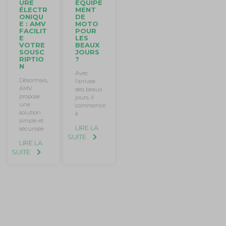
ÉQUIPE
URE
MENT
ÉLECTR
DE
ONIQU
MOTO
E : AMV
POUR
FACILIT
LES
E
BEAUX
VOTRE
JOURS
SOUSC
?
RIPTIO
N
Avec
Désormais,
l’arrivée
AMV
des beaux
propose
jours, il
une
commence
solution
à
simple et
LIRE LA
sécurisée
SUITE
LIRE LA
SUITE