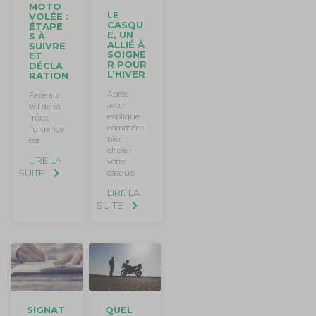
MOTO
LE
VOLÉE :
CASQU
ÉTAPE
E, UN
S À
ALLIÉ À
SUIVRE
SOIGNE
ET
R POUR
DÉCLA
L’HIVER
RATION
Après
Face au
avoir
vol de sa
expliqué
moto,
comment
l’urgence
bien
est
choisir
LIRE LA
votre
SUITE
casque,
LIRE LA
SUITE
QUEL
SIGNAT