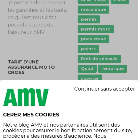
important de comparer
mécanique
les garanties et les tarifs,
ce qui est tout à fait
permis
possible auprès de
permis moto
l’assureur AMV.
pneu crevé
points
Prêt de véhicule
TARIF D’UNE
ASSURANCE MOTO
Quad
remorque
CROSS
scooter
Le prix d’une police
stationnement
Continuer sans accepter
d’assurance dépend de
plusieurs critères :
sécurité
formule, garanties
sécurité routière
optionnelles, lieu de
GERER MES COOKIES
Tarifs
vol
stationnement, etc. Le
Notre
blog AMV
et nos
partenaires
utilisent des
tarif varie aussi en
Équipement
cookies pour assurer le bon fonctionnement du site,
fonction du type de
procéder à des mesures d’audience. Nous
économies