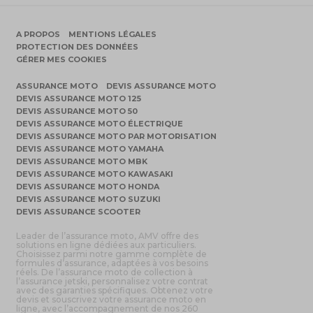
A PROPOS
MENTIONS LÉGALES
PROTECTION DES DONNÉES
GÉRER MES COOKIES
ASSURANCE MOTO
DEVIS ASSURANCE MOTO
DEVIS ASSURANCE MOTO 125
DEVIS ASSURANCE MOTO 50
DEVIS ASSURANCE MOTO ÉLECTRIQUE
DEVIS ASSURANCE MOTO PAR MOTORISATION
DEVIS ASSURANCE MOTO YAMAHA
DEVIS ASSURANCE MOTO MBK
DEVIS ASSURANCE MOTO KAWASAKI
DEVIS ASSURANCE MOTO HONDA
DEVIS ASSURANCE MOTO SUZUKI
DEVIS ASSURANCE SCOOTER
Leader de l’assurance moto, AMV offre des
solutions en ligne dédiées aux particuliers.
Choisissez parmi notre gamme complète de
formules d’assurance, adaptées à vos besoins
réels. De l’assurance moto de collection à
l’assurance jetski, personnalisez votre contrat
avec des garanties spécifiques. Obtenez votre
devis et souscrivez votre assurance moto en
ligne, avec l’accompagnement de nos 260