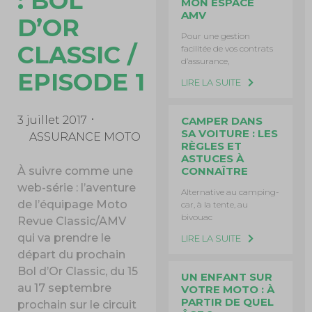
: BOL
MON ESPACE
AMV
D’OR
Pour une gestion
CLASSIC /
facilitée de vos contrats
d’assurance,
EPISODE 1
LIRE LA SUITE
3 juillet 2017
CAMPER DANS
SA VOITURE : LES
ASSURANCE MOTO
RÈGLES ET
ASTUCES À
À suivre comme une
CONNAÎTRE
web-série : l’aventure
Alternative au camping-
de l’équipage Moto
car, à la tente, au
bivouac
Revue Classic/AMV
qui va prendre le
LIRE LA SUITE
départ du prochain
Bol d’Or Classic, du 15
UN ENFANT SUR
au 17 septembre
VOTRE MOTO : À
PARTIR DE QUEL
prochain sur le circuit