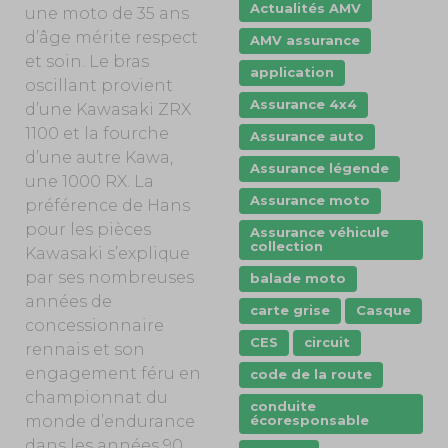
Actualités AMV
une moto de 35 ans
d’âge mérite respect
AMV assurance
et soin. Le bras
application
oscillant provient
Assurance 4x4
d’une Kawasaki ZRX
1100 et la fourche
Assurance auto
d’une autre Kawa,
Assurance légende
une 1000 RX. La
Assurance moto
préférence de Hans
pour les pièces
Assurance véhicule
collection
Kawasaki s’explique
par ses nombreuses
balade moto
années de
carte grise
Casque
concessionnaire
CES
circuit
rennais et son
engagement féru en
code de la route
championnat du
conduite
monde d’endurance
écoresponsable
dans les années 90