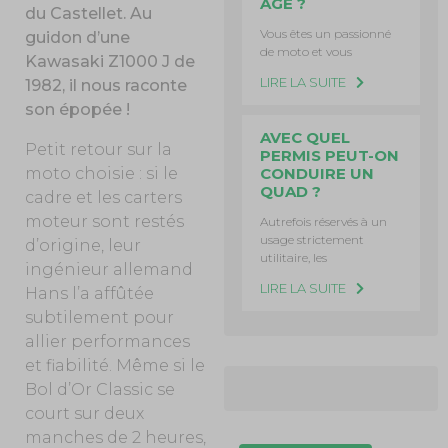
ÂGE ?
du Castellet. Au
Vous êtes un passionné
guidon d’une
de moto et vous
Kawasaki Z1000 J de
LIRE LA SUITE
1982, il nous raconte
son épopée !
AVEC QUEL
Petit retour sur la
PERMIS PEUT-ON
moto choisie : si le
CONDUIRE UN
QUAD ?
cadre et les carters
moteur sont restés
Autrefois réservés à un
usage strictement
d’origine, leur
utilitaire, les
ingénieur allemand
LIRE LA SUITE
Hans l’a affûtée
subtilement pour
allier performances
et fiabilité. Même si le
Bol d’Or Classic se
court sur deux
manches de 2 heures,