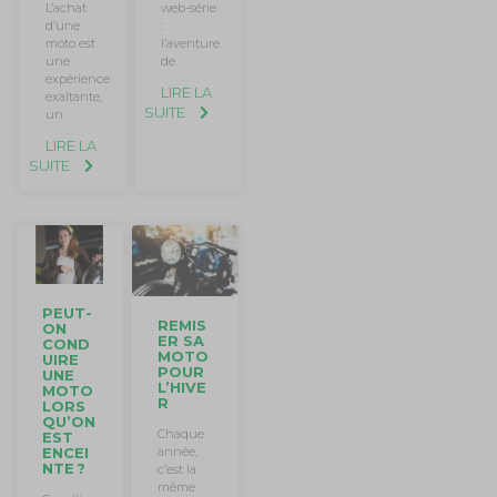
L’achat
web-série
d’une
:
moto est
l’aventure
une
de
expérience
LIRE LA
exaltante,
SUITE
un
LIRE LA
SUITE
PEUT-
REMIS
ON
ER SA
COND
MOTO
UIRE
POUR
UNE
L’HIVE
MOTO
R
LORS
QU’ON
Chaque
EST
ENCEI
année,
NTE ?
c’est la
même