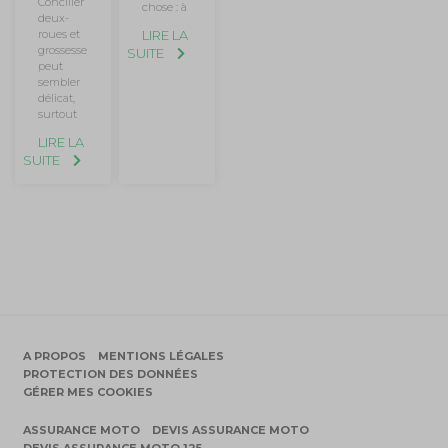
Concilier
chose : à
deux-
roues et
LIRE LA
grossesse
SUITE
peut
sembler
délicat,
surtout
LIRE LA
SUITE
A PROPOS
MENTIONS LÉGALES
PROTECTION DES DONNÉES
GÉRER MES COOKIES
ASSURANCE MOTO
DEVIS ASSURANCE MOTO
DEVIS ASSURANCE MOTO 125