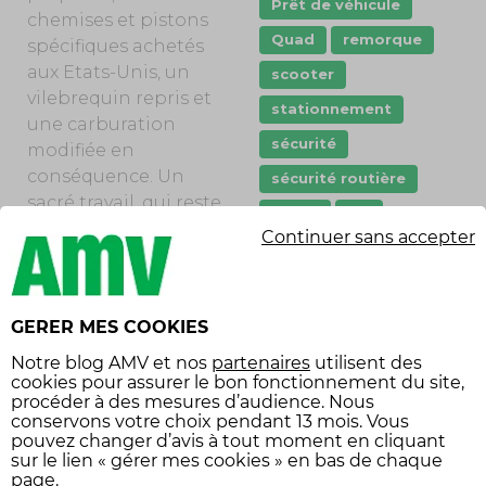
Prêt de véhicule
chemises et pistons
Quad
remorque
spécifiques achetés
aux Etats-Unis, un
scooter
vilebrequin repris et
stationnement
une carburation
sécurité
modifiée en
conséquence. Un
sécurité routière
sacré travail, qui reste
Tarifs
vol
la motivation
Continuer sans accepter
Équipement
première de cet
ancien ingénieur
économies
allemand (Hans a eu
équipement voiture
GERER MES COOKIES
plusieurs vies…).
Des premiers essais
Notre
blog AMV
et nos
partenaires
utilisent des
cookies pour assurer le bon fonctionnement du site,
sur le petit circuit
procéder à des mesures d’audience. Nous
nantais de Fay-de-
SUIVEZ-NOUS
conservons votre choix pendant 13 mois. Vous
Bretagne ont mis à
pouvez changer d’avis à tout moment en cliquant
sur le lien « gérer mes cookies » en bas de chaque
jour quelques soucis
page.