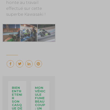
honte au travail
effectué sur cette
superbe Kawasaki !
BIEN
MON
ENTR
VÉHIC
ETENI
ULE
R
FUME
SON
BEAU
CASQ
COUP
UE DE
: UN