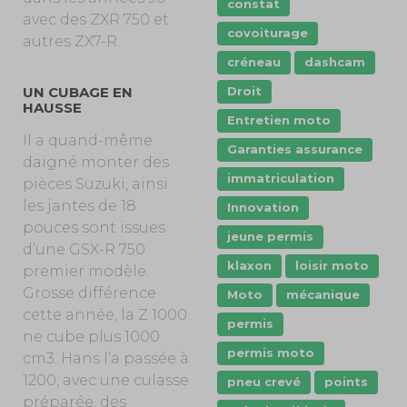
constat
avec des ZXR 750 et
covoiturage
autres ZX7-R.
créneau
dashcam
UN CUBAGE EN
Droit
HAUSSE
Entretien moto
Il a quand-même
Garanties assurance
daigné monter des
immatriculation
pièces Suzuki, ainsi
les jantes de 18
Innovation
pouces sont issues
jeune permis
d’une GSX-R 750
klaxon
loisir moto
premier modèle.
Grosse différence
Moto
mécanique
cette année, la Z 1000
permis
ne cube plus 1000
permis moto
cm3. Hans l’a passée à
1200, avec une culasse
pneu crevé
points
préparée, des