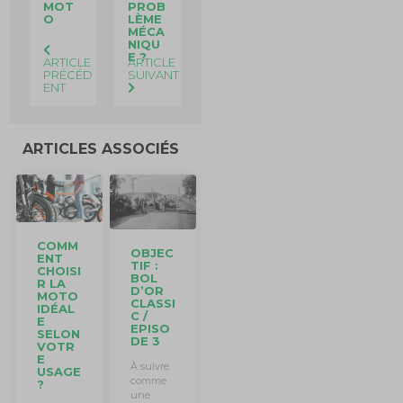
MOT
PROB
O
LÈME
MÉCA
NIQU
E ?
ARTICLE
ARTICLE
PRÉCÉD
SUIVANT
ENT
ARTICLES ASSOCIÉS
COMM
OBJEC
ENT
TIF :
CHOISI
BOL
R LA
D’OR
MOTO
CLASSI
IDÉAL
C /
E
EPISO
SELON
DE 3
VOTR
E
À suivre
USAGE
comme
?
une